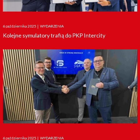
Posted
6 października 2025
|
WYDARZENIA
on
Kolejne symulatory trafią do PKP Intercity
Posted
6 października 2025
|
WYDARZENIA