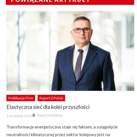
Publikacje Firm
Raport Z Polski
Elastyczna sieć dla kolei przyszłości
Author
Posted
Raport Kolejowy
1 września 2023
on
Transformacja energetyczna staje się faktem, a osiągnięcie
neutralności klimatycznej przez sektor kolejowy jest na