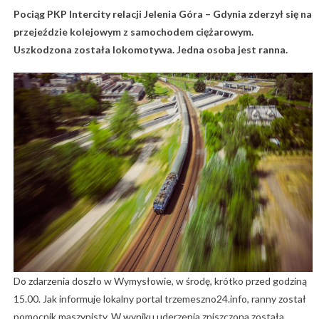
Pociąg PKP Intercity relacji Jelenia Góra – Gdynia zderzył się na
przejeździe kolejowym z samochodem ciężarowym.
Uszkodzona została lokomotywa. Jedna osoba jest ranna.
Do zdarzenia doszło w Wymysłowie, w środę, krótko przed godziną
15.00. Jak informuje lokalny portal trzemeszno24.info, ranny został
pomocnik maszynisty. W wyniku uderzenia zniszczona została