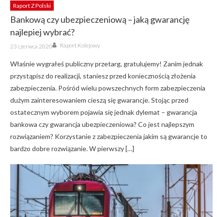
Raport Z Polski
Bankową czy ubezpieczeniową – jaką gwarancję
najlepiej wybrać?
Author
Posted
Raport Kolejowy
23 czerwca 2020
on
Właśnie wygrałeś publiczny przetarg, gratulujemy! Zanim jednak
przystąpisz do realizacji, staniesz przed koniecznością złożenia
zabezpieczenia. Pośród wielu powszechnych form zabezpieczenia
dużym zainteresowaniem cieszą się gwarancje. Stojąc przed
ostatecznym wyborem pojawia się jednak dylemat – gwarancja
bankowa czy gwarancja ubezpieczeniowa? Co jest najlepszym
rozwiązaniem? Korzystanie z zabezpieczenia jakim są gwarancje to
bardzo dobre rozwiązanie. W pierwszy […]