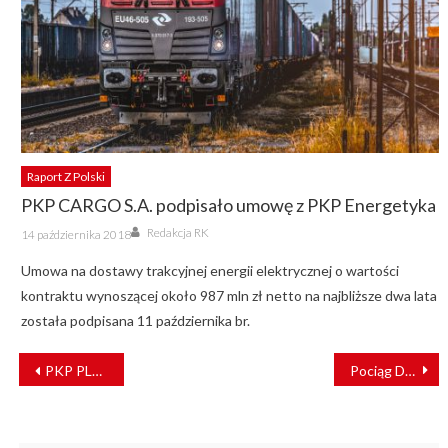
Raport Z Polski
PKP CARGO S.A. podpisało umowę z PKP Energetyka
Author
Posted
Redakcja RK
14 października 2018
on
Umowa na dostawy trakcyjnej energii elektrycznej o wartości
kontraktu wynoszącej około 987 mln zł netto na najbliższe dwa lata
została podpisana 11 października br.
NAWIGACJA
PKP PLK usprawni podróże na linii Poznań – Wolsztyn
Pociąg DB Regio zderzył się z ciężarówką. Wagony wypadły z torów [ZDJĘCIA]
WPISU