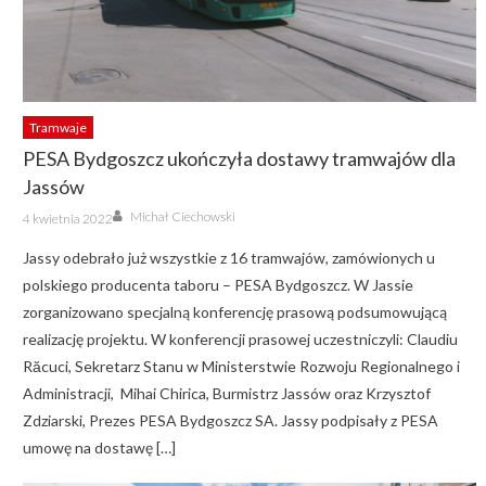
Tramwaje
PESA Bydgoszcz ukończyła dostawy tramwajów dla
Jassów
Author
Posted
Michał Ciechowski
4 kwietnia 2022
on
Jassy odebrało już wszystkie z 16 tramwajów, zamówionych u
polskiego producenta taboru – PESA Bydgoszcz. W Jassie
zorganizowano specjalną konferencję prasową podsumowującą
realizację projektu. W konferencji prasowej uczestniczyli: Claudiu
Răcuci, Sekretarz Stanu w Ministerstwie Rozwoju Regionalnego i
Administracji, Mihai Chirica, Burmistrz Jassów oraz Krzysztof
Zdziarski, Prezes PESA Bydgoszcz SA. Jassy podpisały z PESA
umowę na dostawę […]