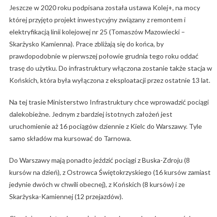
Jeszcze w 2020 roku podpisana została ustawa Kolej+, na mocy
której przyjęto projekt inwestycyjny związany z remontem i
elektryfikacją linii kolejowej nr 25 (Tomaszów Mazowiecki –
Skarżysko Kamienna). Prace zbliżają się do końca, by
prawdopodobnie w pierwszej połowie grudnia tego roku oddać
trasę do użytku. Do infrastruktury włączona zostanie także stacja w
Końskich, która była wyłączona z eksploatacji przez ostatnie 13 lat.
Na tej trasie Ministerstwo Infrastruktury chce wprowadzić pociągi
dalekobieżne. Jednym z bardziej istotnych założeń jest
uruchomienie aż 16 pociągów dziennie z Kielc do Warszawy. Tyle
samo składów ma kursować do Tarnowa.
Do Warszawy mają ponadto jeździć pociągi z Buska-Zdroju (8
kursów na dzień), z Ostrowca Świętokrzyskiego (16 kursów zamiast
jedynie dwóch w chwili obecnej), z Końskich (8 kursów) i ze
Skarżyska-Kamiennej (12 przejazdów).