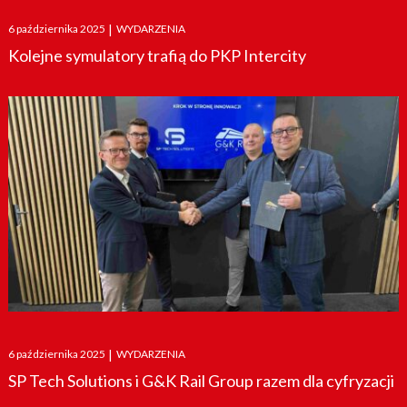
Posted
6 października 2025
|
WYDARZENIA
on
Kolejne symulatory trafią do PKP Intercity
Posted
6 października 2025
|
WYDARZENIA
on
SP Tech Solutions i G&K Rail Group razem dla cyfryzacji