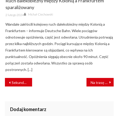
Ruch dalekobieżny między Kolonią a Frankfurtem
sparaliżowany
Author
Posted
Michał Ciechowski
2 lutego 2024
on
Wandale zakłócili kolejowy ruch dalekobieżny między Kolonią a
Frankfurtem – informuje Deutsche Bahn. Wiele pociągów
odnotowuje opóźnienia, część jest odwołana. Utrudnienia potrwają
przez kilka najbliższych godzin. Pociągi kursujące między Kolonią a
Frankfurtem kierowane są objazdami, co wpływa na ich
punktualność. Opóźnienia sięgają obecnie około 90 minut. Część
połączeń została odwołana. Wszystko za sprawą osób
postronnych. […]
NAWIGACJA
Sekundy od tragedii. Auto utknęło pod rogatką
Na trasę Kraków Bonarka – Bielsko-Biała wracają pociągi
WPISU
Dodaj komentarz