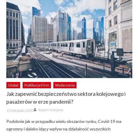
Global
Publikacje Firm
Wydarzenia
Jak zapewnić bezpieczeństwo sektora kolejowego i
pasażerów w erze pandemii?
Author
Posted
Raport Kolejowy
13 listopada 2020
on
Podobnie jak w przypadku wielu obszarów rynku, Covid-19 ma
ogromny i daleko idący wpływ na działalność wszystkich