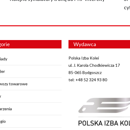
cy
orie
Wydawca
Polska Izba Kolei
iady
ul. J. Karola Chodkiewicza 17
żer
85-065 Bydgoszcz
tel: +48 52 324 93 80
wozy towarowe
r
rzenia
egio