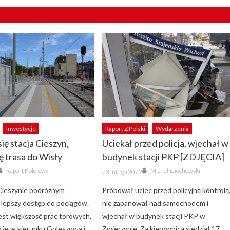
Inwestycje
Raport Z Polski
Wydarzenia
ię stacja Cieszyn,
Uciekał przed policją, wjechał w
ię trasa do Wisły
budynek stacji PKP [ZDJĘCIA]
Author
Author
Posted
Raport Kolejowy
Michał Ciechowski
23 lutego 2022
on
 Cieszynie podróżnym
Próbował uciec przed policyjną kontrolą
lepszy dostęp do pociągów.
nie zapanował nad samochodem i
st większość prac torowych.
wjechał w budynek stacji PKP w
że w kierunku Goleszowa i
Zwierzynie. Za kierownicą siedział 17-