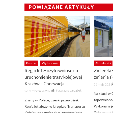
POWIĄZANE ARTYKUŁY
Pasażer
Wydarzenia
Aktualności
RegioJet złożyło wniosek o
Zmieniła s
uruchomienie trasy kolejowej
zmienia s
Kraków – Chorwacja
Posted
21 maja 2021
on
Author
Posted
Katarzyna Jarząbek
26 października 2021
on
Na stacji w
zapewniono 
Znany w Polsce, czeski przewoźnik
Wykonana je
RegioJet złożył w Urzędzie Transportu
Dobre podró
Kolejowego wniosek o uruchomienie