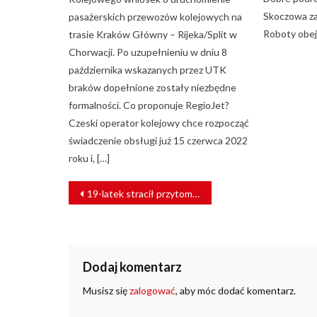
Skoczowa za
pasażerskich przewozów kolejowych na
Roboty obej
trasie Kraków Główny – Rijeka/Split w
Chorwacji. Po uzupełnieniu w dniu 8
października wskazanych przez UTK
braków dopełnione zostały niezbędne
formalności. Co proponuje RegioJet?
Czeski operator kolejowy chce rozpocząć
świadczenie obsługi już 15 czerwca 2022
roku i, […]
NAWIGACJA
19-latek stracił przytomność. Uratowali go funkcjonariusz SOK i policjant
WPISU
Dodaj komentarz
Musisz się
zalogować
, aby móc dodać komentarz.