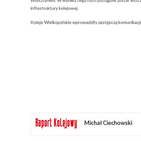
Wolsztynem. W wyniku tego ruch pociągów został wstrzy
infrastruktury kolejowej.
Koleje Wielkopolskie wprowadziły zastępczą komunikację
Michał Ciechowski