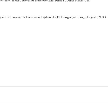
many. Trwa usuwanie skutków zdarzenia i ocena stabilności
 autobusową. Ta kursować będzie do 13 lutego (wtorek), do godz. 9.00.