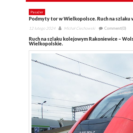
Pasażer
Podmyty tor w Wielkopolsce. Ruch na szlaku
Posted
Author
12 lutego 2024
Michał Ciechowski
Comment(0)
on
Ruch na szlaku kolejowym Rakoniewice – Wols
Wielkopolskie.