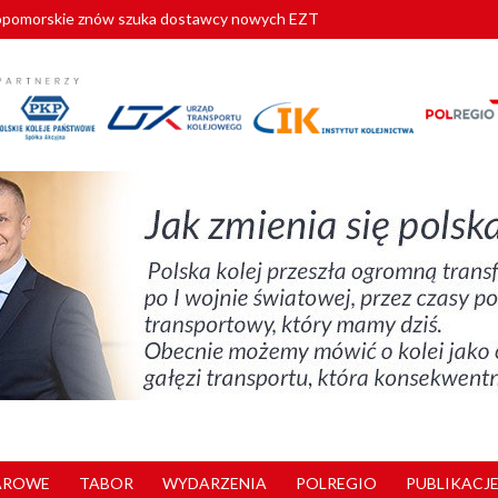
pomorskie znów szuka dostawcy nowych EZT
ach kolejowych w północnej Wielkopolsce. Łatwiejsze dojazdy do pracy i 
nuje nowe standardy kategoryzacji dworców
AROWE
TABOR
WYDARZENIA
POLREGIO
PUBLIKACJE