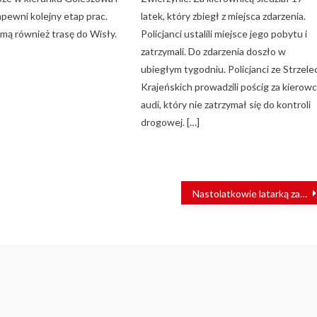
pewni kolejny etap prac.
latek, który zbiegł z miejsca zdarzenia.
mą również trasę do Wisły.
Policjanci ustalili miejsce jego pobytu i
zatrzymali. Do zdarzenia doszło w
ubiegłym tygodniu. Policjanci ze Strzele
Krajeńskich prowadzili pościg za kierow
audi, który nie zatrzymał się do kontroli
drogowej. […]
Nastolatkowie latarką zatrzymali pociąg relacji Przemyśl – Praga