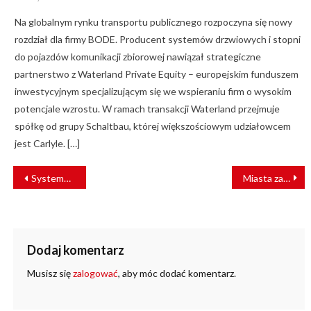
on
Na globalnym rynku transportu publicznego rozpoczyna się nowy
rozdział dla firmy BODE. Producent systemów drzwiowych i stopni
do pojazdów komunikacji zbiorowej nawiązał strategiczne
partnerstwo z Waterland Private Equity – europejskim funduszem
inwestycyjnym specjalizującym się we wspieraniu firm o wysokim
potencjale wzrostu. W ramach transakcji Waterland przejmuje
spółkę od grupy Schaltbau, której większościowym udziałowcem
jest Carlyle. […]
NAWIGACJA
Systemowe podejście do Kolei Dużych Prędkości
Miasta zainwestują 1,5 mld w transport publiczny
WPISU
Dodaj komentarz
Musisz się
zalogować
, aby móc dodać komentarz.