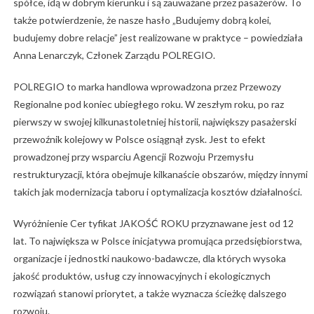
spółce, idą w dobrym kierunku i są zauważane przez pasażerów. To
także potwierdzenie, że nasze hasło „Budujemy dobrą kolei,
budujemy dobre relacje” jest realizowane w praktyce – powiedziała
Anna Lenarczyk, Członek Zarządu POLREGIO.
POLREGIO to marka handlowa wprowadzona przez Przewozy
Regionalne pod koniec ubiegłego roku. W zeszłym roku, po raz
pierwszy w swojej kilkunastoletniej historii, największy pasażerski
przewoźnik kolejowy w Polsce osiągnął zysk. Jest to efekt
prowadzonej przy wsparciu Agencji Rozwoju Przemysłu
restrukturyzacji, która obejmuje kilkanaście obszarów, między innymi
takich jak modernizacja taboru i optymalizacja kosztów działalności.
Wyróżnienie Cer tyfikat JAKOŚĆ ROKU przyznawane jest od 12
lat. To największa w Polsce inicjatywa promująca przedsiębiorstwa,
organizacje i jednostki naukowo-badawcze, dla których wysoka
jakość produktów, usług czy innowacyjnych i ekologicznych
rozwiązań stanowi priorytet, a także wyznacza ścieżkę dalszego
rozwoju.