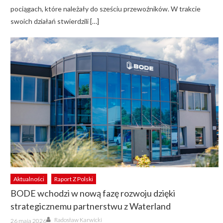
pociągach, które należały do sześciu przewoźników. W trakcie
swoich działań stwierdzili […]
Aktualności
Raport Z Polski
BODE wchodzi w nową fazę rozwoju dzięki
strategicznemu partnerstwu z Waterland
Author
Posted
Radosław Karwicki
26 maja 2026