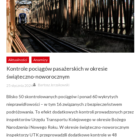
Aktualności
Anamizy
Kontrole pociągów pasażerskich w okresie
świąteczno-noworocznym
Author
Posted
Bartosz Jerzakowski
25 stycznia 2024
on
Blisko 50 skontrolowanych pociągów i ponad 60 wykrytych
nieprawidłowości – w tym 16 związanych z bezpieczeństwem
podróżowania. To efekt dodatkowych kontroli prowadzonych przez
inspektorów Urzędu Transportu Kolejowego w okresie Bożego
Narodzenia i Nowego Roku. W okresie świąteczno-noworocznym
inspektorzy UTK przeprowadzili dodatkowe kontrole w 48