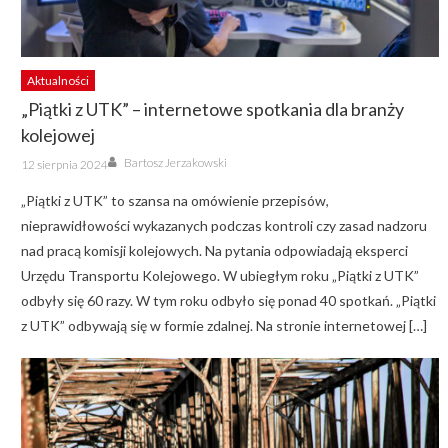
Aktualności
„Piątki z UTK” – internetowe spotkania dla branży
kolejowej
Author
Posted
Bartosz Jerzakowski
12 sierpnia 2024
on
„Piątki z UTK” to szansa na omówienie przepisów,
nieprawidłowości wykazanych podczas kontroli czy zasad nadzoru
nad pracą komisji kolejowych. Na pytania odpowiadają eksperci
Urzędu Transportu Kolejowego. W ubiegłym roku „Piątki z UTK”
odbyły się 60 razy. W tym roku odbyło się ponad 40 spotkań. „Piątki
z UTK” odbywają się w formie zdalnej. Na stronie internetowej […]