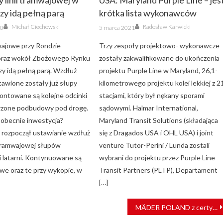
y linii tramwajowej w
USA: Maryland Purple Line – jes
y idą pełną parą
krótka lista wykonawców
Author
Author
Posted
Michał Ciechowski
Radosław Karwicki
20
5 marca 2021
on
ajowe przy Rondzie
Trzy zespoły projektowo- wykonawcze
oraz wokół Zbożowego Rynku
zostały zakwalifikowane do ukończenia
y idą pełną parą. Wzdłuż
projektu Purple Line w Maryland, 26,1-
tawione zostały już słupy
kilometrowego projektu kolei lekkiej z 2
montowane są kolejne odcinki
stacjami, który był nękany sporami
rzone podbudowy pod drogę.
sądowymi. Halmar International,
 obecnie inwestycja?
Maryland Transit Solutions (składająca
rozpoczął ustawianie wzdłuż
się z Dragados USA i OHL USA) i joint
 tramwajowej słupów
venture Tutor-Perini / Lunda zostali
 i latarni. Kontynuowane są
wybrani do projektu przez Purple Line
we oraz te przy wykopie, w
Transit Partners (PLTP), Departament
[…]
MÄDER POLAND z certyfikatem zgodności PKP Intercity S.A.