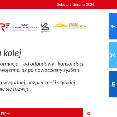
Sobota 8 sierpnia 2026
ionalnych
szkoły
 FIRM