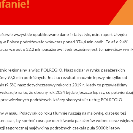
łaściwie wszystkie opublikowane dane i statystyki, m.in. raport Urzędu
ą w Polsce podróżowało wówczas ponad 374,4 mln osób. To aż o 9,4%
nacza wzrost o 32,2 mln pasażerów! Jednocześnie jest to najwyższy wyni
woźnik regionalny, a więc POLREGIO. Nasz udział w rynku pasażerskich
y 97,3 mln podróżnych. Jest to rezultat znacznie lepszy nie tylko od
ln (9,5%) nasz dotychczasowy rekord z 2019 r., kiedy to przewieźliśmy
 wskazuje na to, że obecny rok 2024 będzie jeszcze lepszy, co potwierdza
by przewiezionych podróżnych, którzy skorzystali z usług POLREGIO.
śmy w maju. Polacy jak co roku tłumnie ruszają na majówkę, dlatego też
en czas, by spełnić rosnące oczekiwania pasażerów wobec coraz większ
okazji tegorocznej majówki na podróżnych czekała pula 5000 biletów