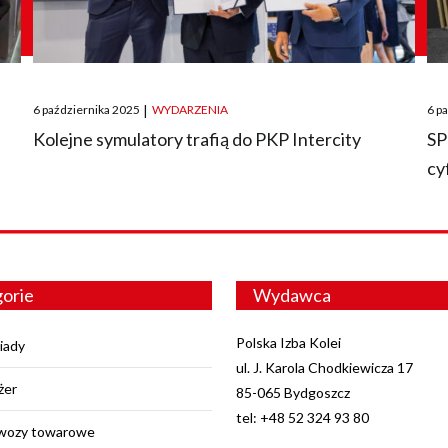
Posted
Pos
6 października 2025
|
WYDARZENIA
6 p
on
on
O
Kolejne symulatory trafią do PKP Intercity
SP
cy
orie
Wydawca
Polska Izba Kolei
iady
ul. J. Karola Chodkiewicza 17
żer
85-065 Bydgoszcz
tel: +48 52 324 93 80
wozy towarowe