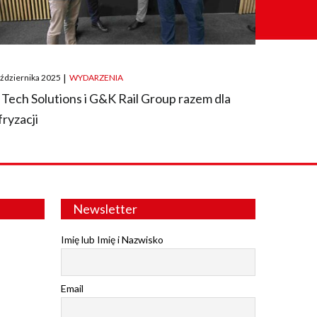
ted
aździernika 2025
|
WYDARZENIA
 Tech Solutions i G&K Rail Group razem dla
fryzacji
Newsletter
Imię lub Imię i Nazwisko
Email