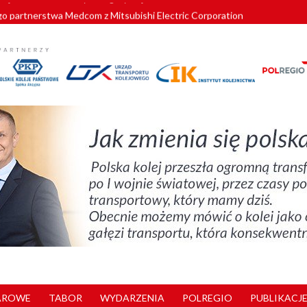
o partnerstwa Medcom z Mitsubishi Electric Corporation
tnerem „Lata na Dolnym Śląsku”. We Wrocławiu rusza weekend pełen reg
pomorskie znów szuka dostawcy nowych EZT
ach kolejowych w północnej Wielkopolsce. Łatwiejsze dojazdy do pracy i 
nuje nowe standardy kategoryzacji dworców
AROWE
TABOR
WYDARZENIA
POLREGIO
PUBLIKACJE