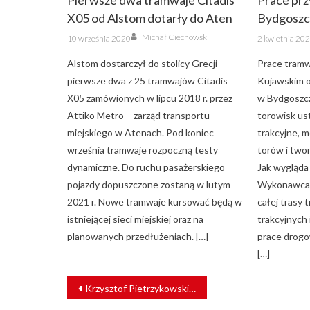
Pierwsze dwa tramwaje Citadis
Prace prz
X05 od Alstom dotarły do Aten
Bydgoszcz
Author
Posted
Posted
Michał Ciechowski
10 września 2020
2 kwietnia 20
on
on
Alstom dostarczył do stolicy Grecji
Prace tramw
pierwsze dwa z 25 tramwajów Citadis
Kujawskim 
X05 zamówionych w lipcu 2018 r. przez
w Bydgoszcz
Attiko Metro – zarząd transportu
torowisk us
miejskiego w Atenach. Pod koniec
trakcyjne, 
września tramwaje rozpoczną testy
torów i two
dynamiczne. Do ruchu pasażerskiego
Jak wygląda
pojazdy dopuszczone zostaną w lutym
Wykonawca 
2021 r. Nowe tramwaje kursować będą w
całej trasy
istniejącej sieci miejskiej oraz na
trakcyjnych
planowanych przedłużeniach. […]
prace drogo
[…]
NAWIGACJA
Krzysztof Pietrzykowski nowym prezesem POLREGIO
WPISU