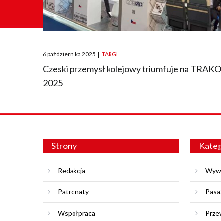
Posted
6 października 2025
|
TARGI
on
Czeski przemysł kolejowy triumfuje na TRAK
2025
Strony
Kateg
Redakcja
Wyw
Patronaty
Pasa
Współpraca
Prze