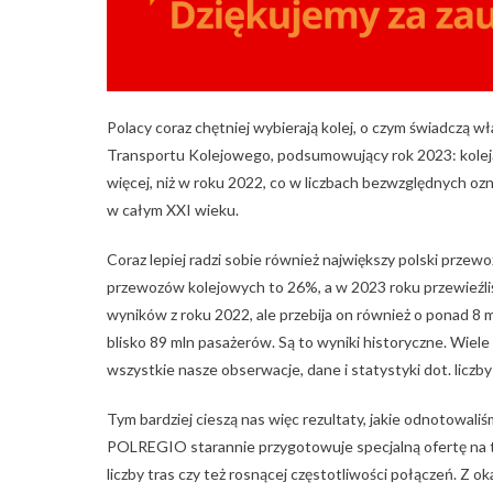
Polacy coraz chętniej wybierają kolej, o czym świadczą w
Transportu Kolejowego, podsumowujący rok 2023: kolej
więcej, niż w roku 2022, co w liczbach bezwzględnych oz
w całym XXI wieku.
Coraz lepiej radzi sobie również największy polski prze
przewozów kolejowych to 26%, a w 2023 roku przewieźliśm
wyników z roku 2022, ale przebija on również o ponad 8 m
blisko 89 mln pasażerów. Są to wyniki historyczne. Wiele
wszystkie nasze obserwacje, dane i statystyki dot. licz
Tym bardziej cieszą nas więc rezultaty, jakie odnotowali
POLREGIO starannie przygotowuje specjalną ofertę na t
liczby tras czy też rosnącej częstotliwości połączeń. Z 