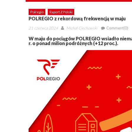
Polregio
Raport Z Polski
POLREGIO z rekordową frekwencją w maju
Posted
Author
21 czerwca 2024
Michał Ciechowski
Comment(0)
on
W maju do pociągów POLREGIO wsiadło niemal
r. o ponad milion podróżnych (+12 proc.).