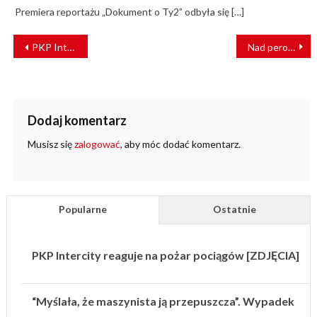
Premiera reportażu „Dokument o Ty2” odbyła się […]
NAWIGACJA
PKP Intercity chce kupić nowe pociągi push-pull oraz wielosystemowe lokomotywy
Nad peronami stacji Warszawa Zachodnia budowane jest zadaszenie [ZDJĘCIA]
WPISU
Dodaj komentarz
Musisz się
zalogować
, aby móc dodać komentarz.
Popularne
Ostatnie
PKP Intercity reaguje na pożar pociągów [ZDJĘCIA]
“Myślała, że maszynista ją przepuszcza”. Wypadek