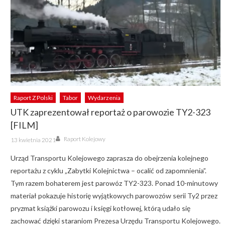
Raport Z Polski
Tabor
Wydarzenia
UTK zaprezentował reportaż o parowozie TY2-323
[FILM]
Author
Posted
Raport Kolejowy
13 kwietnia 2021
on
Urząd Transportu Kolejowego zaprasza do obejrzenia kolejnego
reportażu z cyklu „Zabytki Kolejnictwa – ocalić od zapomnienia”.
Tym razem bohaterem jest parowóz TY2-323. Ponad 10-minutowy
materiał pokazuje historię wyjątkowych parowozów serii Ty2 przez
pryzmat książki parowozu i księgi kotłowej, którą udało się
zachować dzięki staraniom Prezesa Urzędu Transportu Kolejowego.