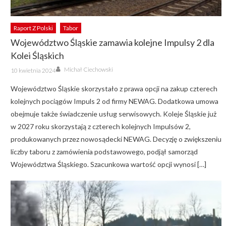
Raport Z Polski
Tabor
Województwo Śląskie zamawia kolejne Impulsy 2 dla
Kolei Śląskich
Author
Posted
Michał Ciechowski
10 kwietnia 2024
on
Województwo Śląskie skorzystało z prawa opcji na zakup czterech
kolejnych pociągów Impuls 2 od firmy NEWAG. Dodatkowa umowa
obejmuje także świadczenie usług serwisowych. Koleje Śląskie już
w 2027 roku skorzystają z czterech kolejnych Impulsów 2,
produkowanych przez nowosądecki NEWAG. Decyzję o zwiększeniu
liczby taboru z zamówienia podstawowego, podjął samorząd
Województwa Śląskiego. Szacunkowa wartość opcji wynosi […]