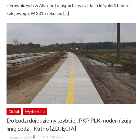
kierowniczych w Alstom Transport – w działach inżynierii taboru
kolejowego. W 2015 roku, po […]
Global
Wydarzenia
Do Łodzi dojedziemy szybciej. PKP PLK modernizują
linię Łódź – Kutno [ZDJĘCIA]
Author
Posted
Raport Kolejowy
4 listopada 2020