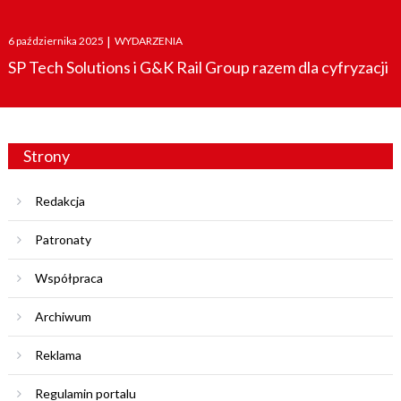
Posted
6 października 2025
|
WYDARZENIA
on
SP Tech Solutions i G&K Rail Group razem dla cyfryzacji
Strony
Redakcja
Patronaty
Współpraca
Archiwum
Reklama
Regulamin portalu