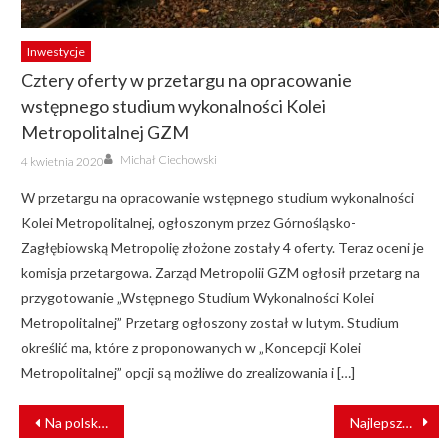
Inwestycje
Cztery oferty w przetargu na opracowanie
wstępnego studium wykonalności Kolei
Metropolitalnej GZM
Author
Posted
Michał Ciechowski
4 kwietnia 2020
on
W przetargu na opracowanie wstępnego studium wykonalności
Kolei Metropolitalnej, ogłoszonym przez Górnośląsko-
Zagłębiowską Metropolię złożone zostały 4 oferty. Teraz oceni je
komisja przetargowa. Zarząd Metropolii GZM ogłosił przetarg na
przygotowanie „Wstępnego Studium Wykonalności Kolei
Metropolitalnej” Przetarg ogłoszony został w lutym. Studium
określić ma, które z proponowanych w „Koncepcji Kolei
Metropolitalnej” opcji są możliwe do zrealizowania i […]
NAWIGACJA
Na polskie tory wyjadą pierwsze pociągi akumulatorowe! Województwo mazowieckie ogłosiło przetarg
Najlepszy transport publiczny na świecie
WPISU