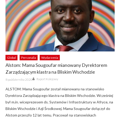
Global
Personalia
Wydarzenia
Alstom: Mama Sougoufar mianowany Dyrektorem
Zarządzającym klastra na Bliskim Wschodzie
Author
Posted
Raport Kolejowy
8 października 2020
on
ALSTOM: Mama Sougoufar został mianowany na stanowisko
Dyrektora Zarządzającego klastra na Bliskim Wschodzie. Wcześniej
był m.in. wiceprezesem ds. Systemów i Infrastruktury w Afryce, na
Bliskim Wschodzie i Azji Środkowej. Mama Sougoufar dołączył do
Alstom przeszło 12 lat temu. Pracował na stanowiskach