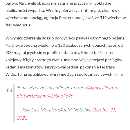
paliwo. Na chwilę obecną nie są znane przyczyny i dokładne
okoliczności wypadku. Według pierwszych informacji, ciężarówka
wjechała pod pociąg, agencja Reuters podaje zaś, że TIR wjechał w
filar wiaduktu.
W wyniku zdarzenia doszło do wycieku paliwa i ogromnego pożaru.
Na chwilę obecną wiadomo o 120 uszkodzonych domach, spośród
300 znajdujących się w pobliżu katastrofy. Płonie także teren
kolejowy. Kłęby czarnego dymu uniemożliwiają przejazd pociągów.
Jeden z maszynistów zaryzykował jednak pokonanie tej trasy.
Widać to na opublikowanym w mediach społecznościowych filmie.
Toma aérea del incendio de hoy en
#Aguascalientes
pic.twitter.com/A3YshoFo7p
— José Luis Morales (@JLM_Noticias)
October 21,
2022