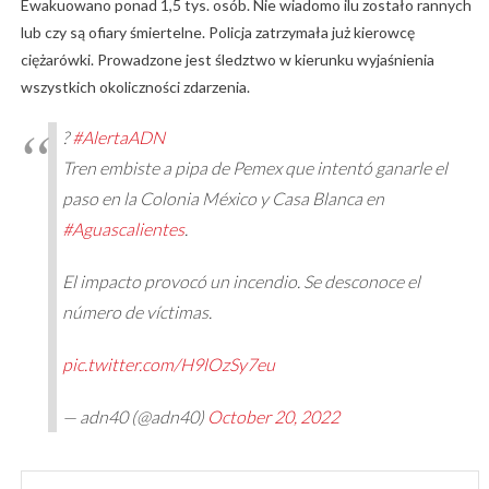
Ewakuowano ponad 1,5 tys. osób. Nie wiadomo ilu zostało rannych
lub czy są ofiary śmiertelne. Policja zatrzymała już kierowcę
ciężarówki. Prowadzone jest śledztwo w kierunku wyjaśnienia
wszystkich okoliczności zdarzenia.
?
#AlertaADN
Tren embiste a pipa de Pemex que intentó ganarle el
paso en la Colonia México y Casa Blanca en
#Aguascalientes
.
El impacto provocó un incendio. Se desconoce el
número de víctimas.
pic.twitter.com/H9lOzSy7eu
— adn40 (@adn40)
October 20, 2022