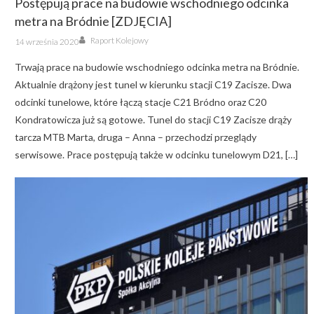
Postępują prace na budowie wschodniego odcinka
metra na Bródnie [ZDJĘCIA]
Author
Posted
Raport Kolejowy
14 września 2020
on
Trwają prace na budowie wschodniego odcinka metra na Bródnie.
Aktualnie drążony jest tunel w kierunku stacji C19 Zacisze. Dwa
odcinki tunelowe, które łączą stacje C21 Bródno oraz C20
Kondratowicza już są gotowe. Tunel do stacji C19 Zacisze drąży
tarcza MTB Marta, druga – Anna – przechodzi przeglądy
serwisowe. Prace postępują także w odcinku tunelowym D21, […]