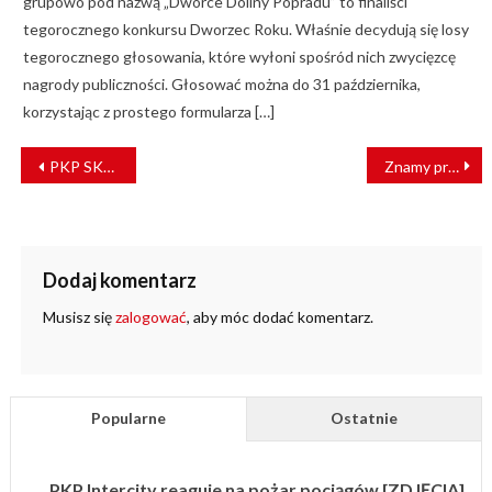
grupowo pod nazwą „Dworce Doliny Popradu” to finaliści
tegorocznego konkursu Dworzec Roku. Właśnie decydują się losy
tegorocznego głosowania, które wyłoni spośród nich zwycięzcę
nagrody publiczności. Głosować można do 31 października,
korzystając z prostego formularza […]
NAWIGACJA
PKP SKM w Trójmieście z ofertami na przeglądy P4
Znamy przyczynę nietypowego awaryjnego hamowania tramwaju MPK Wrocław
WPISU
Dodaj komentarz
Musisz się
zalogować
, aby móc dodać komentarz.
Popularne
Ostatnie
PKP Intercity reaguje na pożar pociągów [ZDJĘCIA]