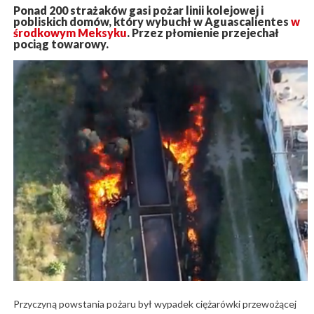
Ponad 200 strażaków gasi pożar linii kolejowej i
pobliskich domów, który wybuchł w Aguascalientes
w
środkowym Meksyku
. Przez płomienie przejechał
pociąg towarowy.
Przyczyną powstania pożaru był wypadek ciężarówki przewożącej