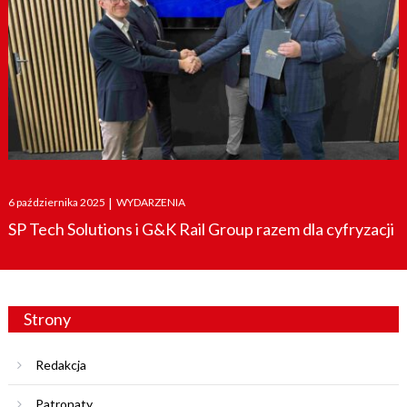
Posted
6 października 2025
|
WYDARZENIA
on
SP Tech Solutions i G&K Rail Group razem dla cyfryzacji
Strony
Redakcja
Patronaty