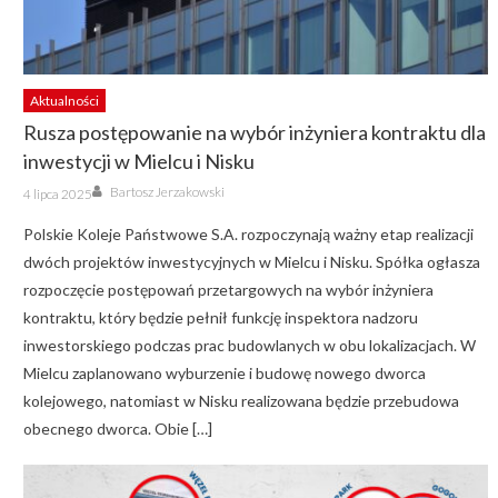
Aktualności
Rusza postępowanie na wybór inżyniera kontraktu dla
inwestycji w Mielcu i Nisku
Author
Posted
Bartosz Jerzakowski
4 lipca 2025
on
Polskie Koleje Państwowe S.A. rozpoczynają ważny etap realizacji
dwóch projektów inwestycyjnych w Mielcu i Nisku. Spółka ogłasza
rozpoczęcie postępowań przetargowych na wybór inżyniera
kontraktu, który będzie pełnił funkcję inspektora nadzoru
inwestorskiego podczas prac budowlanych w obu lokalizacjach. W
Mielcu zaplanowano wyburzenie i budowę nowego dworca
kolejowego, natomiast w Nisku realizowana będzie przebudowa
obecnego dworca. Obie […]