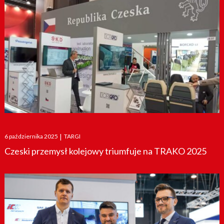
Posted
6 października 2025
|
TARGI
on
Czeski przemysł kolejowy triumfuje na TRAKO 2025