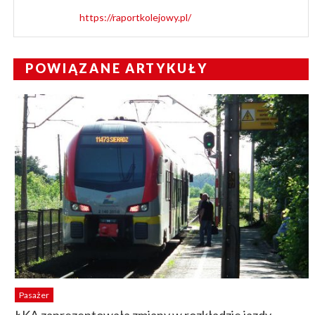
https://raportkolejowy.pl/
POWIĄZANE ARTYKUŁY
Pasażer
ŁKA zaprezentowała zmiany w rozkładzie jazdy