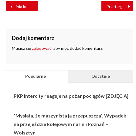
NAWIGACJA
Linia kolejowa do elektrowni jądrowej. Rusza kolejny etap inwestycji
Przetarg na nowe EZT dla Polregio. Kolejne Elfy 3?
WPISU
Dodaj komentarz
Musisz się
zalogować
, aby móc dodać komentarz.
Popularne
Ostatnie
PKP Intercity reaguje na pożar pociągów [ZDJĘCIA]
“Myślała, że maszynista ją przepuszcza”. Wypadek
na przejeździe kolejowym na linii Poznań –
Wolsztyn