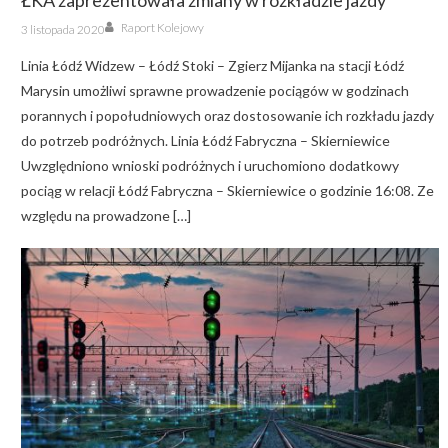
Author
Posted
Raport Kolejowy
3 listopada 2020
on
Linia Łódź Widzew – Łódź Stoki – Zgierz Mijanka na stacji Łódź
Marysin umożliwi sprawne prowadzenie pociągów w godzinach
porannych i popołudniowych oraz dostosowanie ich rozkładu jazdy
do potrzeb podróżnych. Linia Łódź Fabryczna – Skierniewice
Uwzględniono wnioski podróżnych i uruchomiono dodatkowy
pociąg w relacji Łódź Fabryczna – Skierniewice o godzinie 16:08. Ze
względu na prowadzone […]