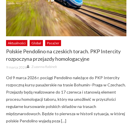
Aktualności
Global
Pasażer
Polskie Pendolino na czeskich torach. PKP Intercity
rozpoczyna przejazdy homologacyjne
Author
Posted
Zuzanna Rabinek
9 marca 2026
on
Od 9 marca 2026 r. pociągi Pendolino należące do PKP Intercity
rozpoczną kursy pasażerskie na trasie Bohumín–Praga w Czechach.
Przejazdy będą realizowane do 17 czerwca i stanowią element
procesu homologacji taboru, który ma umożliwić w przyszłości
regularne kursowanie polskich składów na trasach
międzynarodowych. Będzie to pierwsza w historii sytuacja, w której
polskie Pendolino wyjadą poza […]