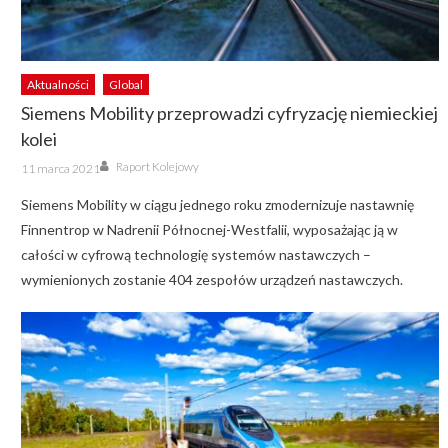
Aktualności
Global
Siemens Mobility przeprowadzi cyfryzację niemieckiej
kolei
Author
Posted
Raport Kolejowy
11 marca 2021
on
Siemens Mobility w ciągu jednego roku zmodernizuje nastawnię
Finnentrop w Nadrenii Północnej-Westfalii, wyposażając ją w
całości w cyfrową technologię systemów nastawczych –
wymienionych zostanie 404 zespołów urządzeń nastawczych.