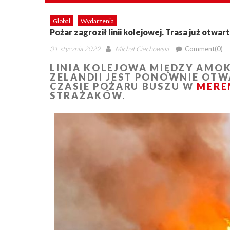
Global
Wydarzenia
Pożar zagroził linii kolejowej. Trasa już otwar
Posted
Author
31 stycznia 2022
Michał Ciechowski
Comment(0)
on
LINIA KOLEJOWA MIĘDZY AMO
ZELANDII JEST PONOWNIE OTW
CZASIE POŻARU BUSZU W
MERE
STRAŻAKÓW.