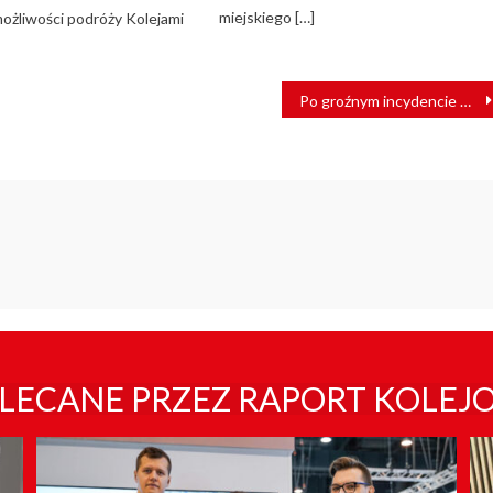
miejskiego […]
możliwości podróży Kolejami
Po groźnym incydencie UZ sprawdzają podwieszane elementy dworców
LECANE PRZEZ RAPORT KOLEJ