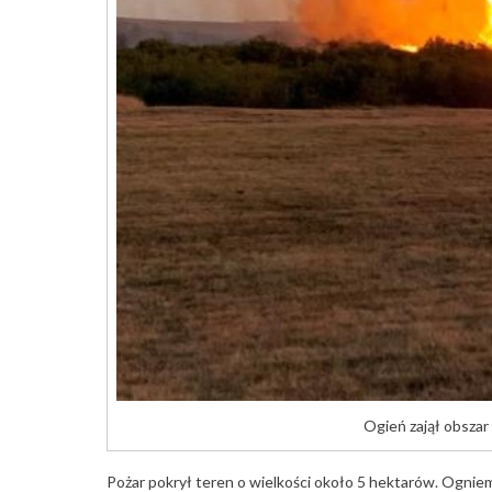
Ogień zajął obszar
Pożar pokrył teren o wielkości około 5 hektarów. Ogniem 