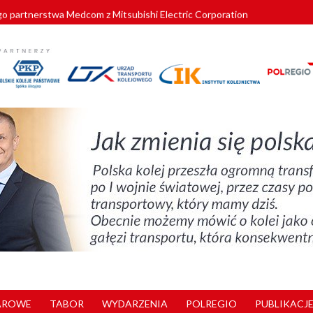
o partnerstwa Medcom z Mitsubishi Electric Corporation
tnerem „Lata na Dolnym Śląsku”. We Wrocławiu rusza weekend pełen reg
pomorskie znów szuka dostawcy nowych EZT
ach kolejowych w północnej Wielkopolsce. Łatwiejsze dojazdy do pracy i 
nuje nowe standardy kategoryzacji dworców
AROWE
TABOR
WYDARZENIA
POLREGIO
PUBLIKACJE