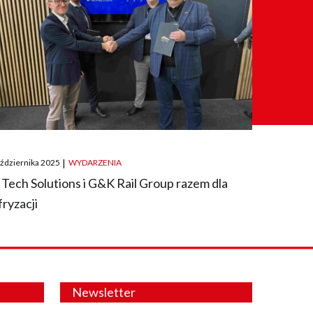
ted
aździernika 2025
|
WYDARZENIA
 Tech Solutions i G&K Rail Group razem dla
fryzacji
Newsletter