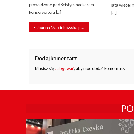
prowadzone pod ścisłym nadzorem
lata więcej 
konserwatora […]
[…]
NAWIGACJA
Joanna Marcinkowska powołana na Rzecznika Praw Pasażera Kolei
WPISU
Dodaj komentarz
Musisz się
zalogować
, aby móc dodać komentarz.
PO