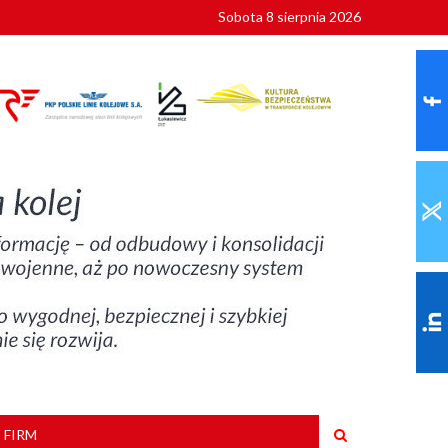
Sobota 8 sierpnia 2026
ionalnych
szkoły
 FIRM