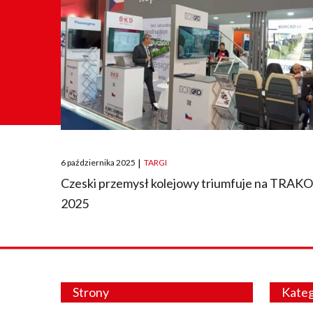
Posted
6 października 2025
|
TARGI
on
Czeski przemysł kolejowy triumfuje na TRAK
2025
Strony
Kateg