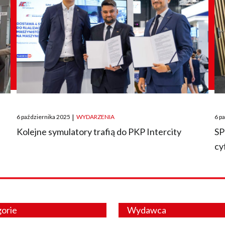
Posted
Pos
6 października 2025
|
WYDARZENIA
6 p
on
on
O
Kolejne symulatory trafią do PKP Intercity
SP
cy
orie
Wydawca