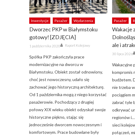
Inwestycje
Pasażer
Wydarzenia
Pasażer
R
Dworzec PKP w Białymstoku
Wakacje z
gotowy! [ZDJĘCIA]
Dolnośląs
Author
ale i atra
Posted
Raport Kolejowy
1 października 2020
on
Posted
30 lipca 2026
on
Spółka PKP zakończyła prace
modernizacyjne na dworcu w
Wakacyjne p
Białymstoku. Obiekt został odnowiony,
kompromis 
choć jest nowoczesny, udało się
budżetem. D
zachować jego historyczną architekturę.
nie trzeba w
Od 1 października mogą z niego korzystać
pociągiem m
pasażerowie. Pochodzący z drugiej
zabrać tyle b
połowy XIX wieku obiekt odzyskał swoje
odkrywać ur
historyczne piękno, stając się
regionów i… 
jednocześnie dworcem nowoczesnym i
sieci kolejo
komfortowym. Prace budowlane były
połączeń, mi