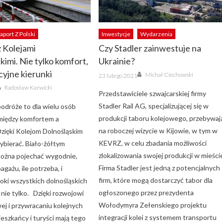
aport Z Polski
Inwestycje
Wydarzenia
 Kolejami
Czy Stadler zainwestuje na
kimi. Nie tylko komfort,
Ukrainie?
kcyjne kierunki
Author
Posted
Michał Ciechowski
23 lutego 2021
on
Author
Radosław Karwicki
Przedstawiciele szwajcarskiej firmy
Stadler Rail AG, specjalizującej się w
odróże to dla wielu osób
produkcji taboru kolejowego, przebywaj
między komfortem a
na roboczej wizycie w Kijowie, w tym w
zięki Kolejom Dolnośląskim
KEVRZ, w celu zbadania możliwości
ybierać. Biało-żółtym
zlokalizowania swojej produkcji w mieści
ożna pojechać wygodnie,
Firma Stadler jest jedną z potencjalnych
agażu, ile potrzeba, i
firm, które mogą dostarczyć tabor dla
oki wszystkich dolnośląskich
ogłoszonego przez prezydenta
nie tylko. Dzięki rozwojowi
Wołodymyra Zełenskiego projektu
wej i przywracaniu kolejnych
integracji kolei z systemem transportu
eszkańcy i turyści mają tego