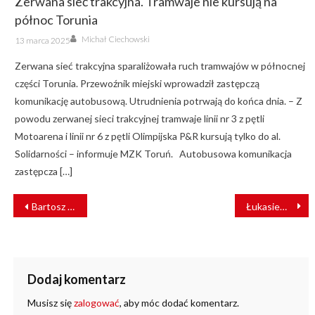
Zerwana sieć trakcyjna. Tramwaje nie kursują na
północ Torunia
Author
Posted
Michał Ciechowski
13 marca 2025
on
Zerwana sieć trakcyjna sparaliżowała ruch tramwajów w północnej
części Torunia. Przewoźnik miejski wprowadził zastępczą
komunikację autobusową. Utrudnienia potrwają do końca dnia. – Z
powodu zerwanej sieci trakcyjnej tramwaje linii nr 3 z pętli
Motoarena i linii nr 6 z pętli Olimpijska P&R kursują tylko do al.
Solidarności – informuje MZK Toruń. Autobusowa komunikacja
zastępcza […]
NAWIGACJA
Bartosz Grzegolec – motorniczy z pasją [WYWIAD]
Łukasiewicz — Poznański Instytut Technologiczny zainaugurował swoją działalność
WPISU
Dodaj komentarz
Musisz się
zalogować
, aby móc dodać komentarz.