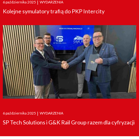
Posted
6 października 2025
|
WYDARZENIA
on
Kolejne symulatory trafią do PKP Intercity
Posted
6 października 2025
|
WYDARZENIA
on
SP Tech Solutions i G&K Rail Group razem dla cyfryzacji