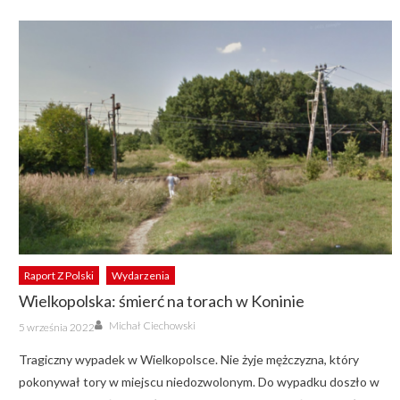
Raport Z Polski
Wydarzenia
Wielkopolska: śmierć na torach w Koninie
Author
Posted
Michał Ciechowski
5 września 2022
on
Tragiczny wypadek w Wielkopolsce. Nie żyje mężczyzna, który
pokonywał tory w miejscu niedozwolonym. Do wypadku doszło w