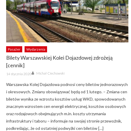
Pasażer
Wydarzenia
Bilety Warszawskiej Kolei Dojazdowej zdrożeją
[cennik]
Author
Posted
Michał Ciechowski
14 stycznia 2020
on
Warszawska Kolej Dojazdowa podnosi ceny biletów jednorazowych
i okresowych. Zmiany obowiązywać będą od 1 lutego. – Zmiana cen
biletów wynika ze wzrostu kosztów usług WKD, spowodowanych
znacznym wzrostem cen energii elektrycznej, kosztów osobowych
oraz rodzajowych obejmujących m.in. koszty utrzymania
infrastruktury i taboru – informuje na swojej stronie przewoźnik,
podkreślając, że od ostatniej podwyżki cen biletów […]