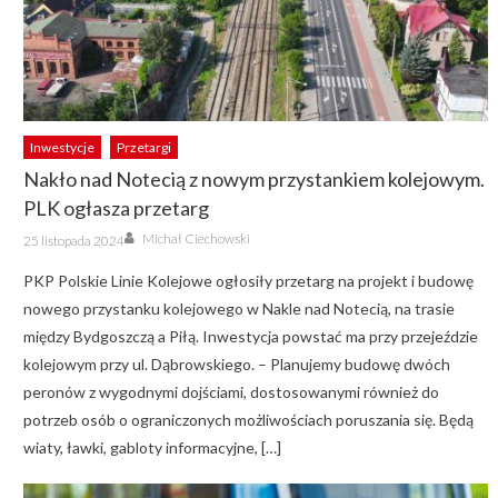
Inwestycje
Przetargi
Nakło nad Notecią z nowym przystankiem kolejowym.
PLK ogłasza przetarg
Author
Posted
Michał Ciechowski
25 listopada 2024
on
PKP Polskie Linie Kolejowe ogłosiły przetarg na projekt i budowę
nowego przystanku kolejowego w Nakle nad Notecią, na trasie
między Bydgoszczą a Piłą. Inwestycja powstać ma przy przejeździe
kolejowym przy ul. Dąbrowskiego. – Planujemy budowę dwóch
peronów z wygodnymi dojściami, dostosowanymi również do
potrzeb osób o ograniczonych możliwościach poruszania się. Będą
wiaty, ławki, gabloty informacyjne, […]