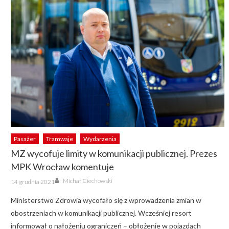
Pasażer
Tramwaje
Wydarzenia
MZ wycofuje limity w komunikacji publicznej. Prezes
MPK Wrocław komentuje
Author
Posted
Michał Ciechowski
14 grudnia 2021
on
Ministerstwo Zdrowia wycofało się z wprowadzenia zmian w
obostrzeniach w komunikacji publicznej. Wcześniej resort
informował o nałożeniu ograniczeń – obłożenie w pojazdach