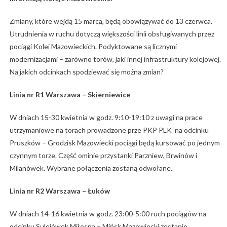
Zmiany, które wejdą 15 marca, będą obowiązywać do 13 czerwca.
Utrudnienia w ruchu dotyczą większości linii obsługiwanych przez
pociągi Kolei Mazowieckich. Podyktowane są licznymi
modernizacjami – zarówno torów, jaki innej infrastruktury kolejowej.
Na jakich odcinkach spodziewać się można zmian?
Linia nr R1 Warszawa – Skierniewice
W dniach 15-30 kwietnia w godz. 9:10-19:10 z uwagi na prace
utrzymaniowe na torach prowadzone prze PKP PLK na odcinku
Pruszków – Grodzisk Mazowiecki pociągi będą kursować po jednym
czynnym torze. Część ominie przystanki Parzniew, Brwinów i
Milanówek. Wybrane połączenia zostaną odwołane.
Linia nr R2 Warszawa – Łuków
W dniach 14-16 kwietnia w godz. 23:00-5:00 ruch pociągów na
odcinku Sulejówek Miłosna – Mińsk Mazowiecki zostanie