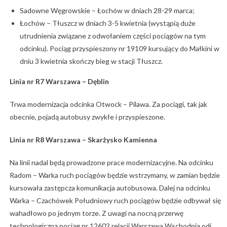
Sadowne Węgrowskie – Łochów w dniach 28-29 marca;
Łochów – Tłuszcz w dniach 3-5 kwietnia (wystąpią duże
utrudnienia związane z odwołaniem części pociągów na tym
odcinku). Pociąg przyspieszony nr 19109 kursujący do Małkini w
dniu 3 kwietnia skończy bieg w stacji Tłuszcz.
Linia nr R7 Warszawa – Dęblin
Trwa modernizacja odcinka Otwock – Pilawa. Za pociągi, tak jak
obecnie, pojadą autobusy zwykłe i przyspieszone.
Linia nr R8 Warszawa – Skarżysko Kamienna
Na linii nadal będą prowadzone prace modernizacyjne. Na odcinku
Radom – Warka ruch pociągów będzie wstrzymany, w zamian będzie
kursowała zastępcza komunikacja autobusowa. Dalej na odcinku
Warka – Czachówek Południowy ruch pociągów będzie odbywał się
wahadłowo po jednym torze. Z uwagi na nocną przerwę
technologiczną pociąg nr 12602 relacji Warszawa Wschodnia odj.