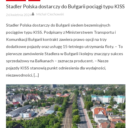
Stadler Polska dostarczy do Bułgarii pociągi typu KISS
Author
Posted
Michał Ciechowski
26 kwietnia 2024
on
Stadler Polska dostarczy do Bułgarii siedem bezemisyjnych
pociągów typu KISS. Podpisany z Ministerstwem Transportu i
Komunikacji Bułgarii kontrakt zawiera prawo opcji na trzy
dodatkowe pojazdy oraz usługę 15-letniego utrzymania floty. – To
pierwsze zamówienie Stadlera w Bułgarii i kolejny znaczący sukces
sprzedażowy na Bałkanach – zaznacza producent. – Nasze
pojazdy KISS stanowią punkt odniesienia dla wydajności,
niezawodności, […]