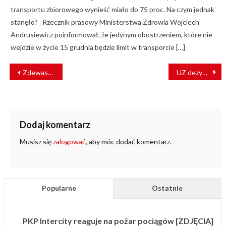
transportu zbiorowego wynieść miało do 75 proc. Na czym jednak
stanęło? Rzecznik prasowy Ministerstwa Zdrowia Wojciech
Andrusiewicz poinformował, że jedynym obostrzeniem, które nie
wejdzie w życie 15 grudnia będzie limit w transporcie […]
NAWIGACJA
Zdewastowali bydgoski tramwaj. Szkody wyceniono na tysiąc zł
UZ dezynfekują pociąg, którym podróżowała Chinka z podejrzeniem koronawirusa
WPISU
Dodaj komentarz
Musisz się
zalogować
, aby móc dodać komentarz.
Popularne
Ostatnie
PKP Intercity reaguje na pożar pociągów [ZDJĘCIA]