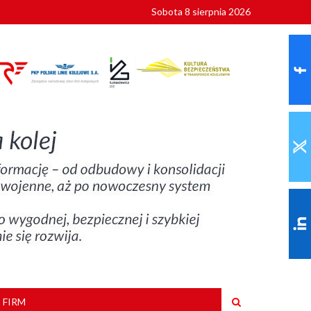
Sobota 8 sierpnia 2026
ionalnych
szkoły
 FIRM