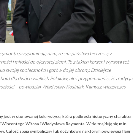
ymonta przypominają nam, że siła państwa bierze się z
ości i miłości do ojczystej ziemi. To z takich korzeni wyrasta też
sko swojej społeczności i gotów do jej obrony. Dzisiejsze
ołd dla dwóch wielkich Polaków, ale i przypomnienie, że tradycja 
yszłości – powiedział Władysław Kosiniak-Kamysz, wiceprezes
jest w stonowanej kolorystyce, która podkreśla historyczny charakter
Wincentego Witosa i Władysława Reymonta. W tle znajdują się m.in.
. Całość spaja symboliczny łuk dożynkowy, na którym powiewają flagi