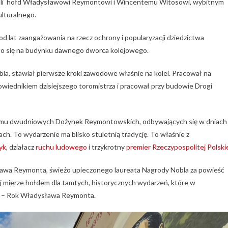
ddali hołd Władysławowi Reymontowi i Wincentemu Witosowi, wybitnym
ulturalnego.
d lat zaangażowania na rzecz ochrony i popularyzacji dziedzictwa
ło się na budynku dawnego dworca kolejowego.
a, stawiał pierwsze kroki zawodowe właśnie na kolei. Pracował na
wiednikiem dzisiejszego toromistrza i pracował przy budowie Drogi
ramu dwudniowych Dożynek Reymontowskich, odbywających się w dniach
h. To wydarzenie ma blisko stuletnią tradycję. To właśnie z
yk
, działacz
ruchu ludowego
i trzykrotny
premier Rzeczypospolitej Polski
sława Reymonta, świeżo upieczonego laureata Nagrody Nobla za powieść
 mierze hołdem dla tamtych, historycznych wydarzeń, które w
5 – Rok Władysława Reymonta.