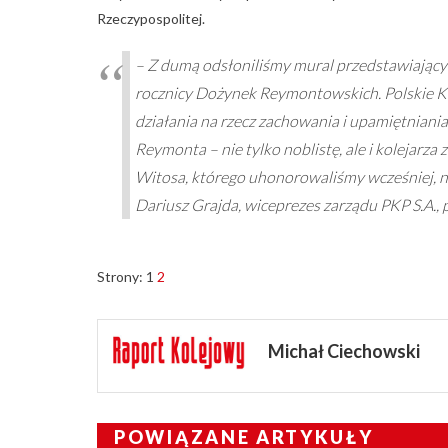
Rzeczypospolitej.
– Z dumą odsłoniliśmy mural przedstawiający t
rocznicy Dożynek Reymontowskich. Polskie Kol
działania na rzecz zachowania i upamiętnian
Reymonta – nie tylko noblistę, ale i kolejarz
Witosa, którego uhonorowaliśmy wcześniej, 
Dariusz Grajda, wiceprezes zarządu PKP S.A.,
Strony:
1
2
Michał Ciechowski
POWIĄZANE ARTYKUŁY