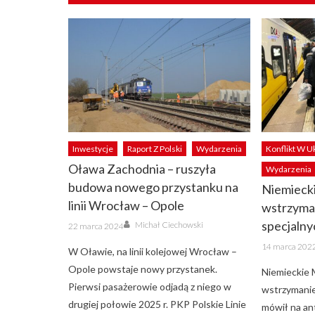
Inwestycje
Raport Z Polski
Wydarzenia
Konflikt W U
Oława Zachodnia – ruszyła
Wydarzenia
budowa nowego przystanku na
Niemieck
linii Wrocław – Opole
wstrzyma
Author
Posted
specjalny
Michał Ciechowski
22 marca 2024
on
Posted
14 marca 202
W Oławie, na linii kolejowej Wrocław –
on
Opole powstaje nowy przystanek.
Niemieckie 
Pierwsi pasażerowie odjadą z niego w
wstrzymanie
drugiej połowie 2025 r. PKP Polskie Linie
mówił na an