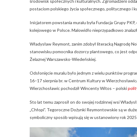
środowisk społecznych i kulturalnych. Zgromadzeni o
postaciom polskiego życia społecznego, politycznego i k
Inicjatorem powstania muralu była Fundacja Grupy PKP, o
kolejowego w Polsce. Malowidło nieprzypadkowo znalaz
Władysław Reymont, zanim zdobył literacką Nagrodę Nobl
stanowisku pomocnika dozorcy plantowego, co jest odpo
Żelaznej Warszawsko-Wiedeńskiej.
Odsłonięcie muralu było jednym z wielu punktów prog
16–17 sierpnia br. w Centrum Kultury w Wierzchosławicac
Wierzchosławic pochodził Wincenty Witos – polski
polit
Sto lat temu zaprosił on do swojej rodzinnej wsi Włady
„Chłopi”. Tegoroczne Dożynki Reymontowskie są w dużej
symboliczny sposób wpisują się w ustanowiony rok 202