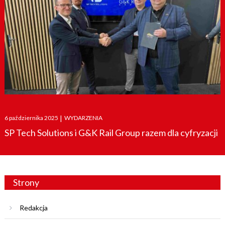
Posted
6 października 2025
|
WYDARZENIA
on
SP Tech Solutions i G&K Rail Group razem dla cyfryzacji
Strony
Redakcja