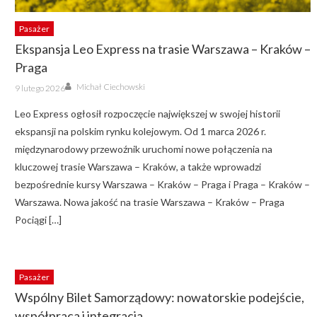
Pasażer
Ekspansja Leo Express na trasie Warszawa – Kraków –
Praga
Author
Posted
Michał Ciechowski
9 lutego 2026
on
Leo Express ogłosił rozpoczęcie największej w swojej historii
ekspansji na polskim rynku kolejowym. Od 1 marca 2026 r.
międzynarodowy przewoźnik uruchomi nowe połączenia na
kluczowej trasie Warszawa – Kraków, a także wprowadzi
bezpośrednie kursy Warszawa – Kraków – Praga i Praga – Kraków –
Warszawa. Nowa jakość na trasie Warszawa – Kraków – Praga
Pociągi […]
Pasażer
Wspólny Bilet Samorządowy: nowatorskie podejście,
współpraca i integracja