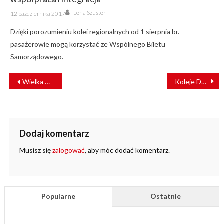
Author
Posted
Lena Szuster
12 października 2017
on
Dzięki porozumieniu kolei regionalnych od 1 sierpnia br.
pasażerowie mogą korzystać ze Wspólnego Biletu
Samorządowego.
NAWIGACJA
Wielka woda w natarciu. Ruch kolejowy z Czechami wstrzymany
Koleje Dolnośląskie publikują mapę wyłączonych linii kolejowych
WPISU
Dodaj komentarz
Musisz się
zalogować
, aby móc dodać komentarz.
Popularne
Ostatnie