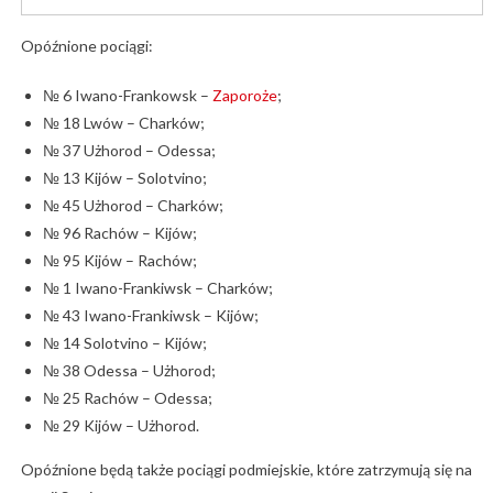
Opóźnione pociągi:
№ 6 Iwano-Frankowsk –
Zaporoże
;
№ 18 Lwów – Charków;
№ 37 Użhorod – Odessa;
№ 13 Kijów – Solotvino;
№ 45 Użhorod – Charków;
№ 96 Rachów – Kijów;
№ 95 Kijów – Rachów;
№ 1 Iwano-Frankiwsk – Charków;
№ 43 Iwano-Frankiwsk – Kijów;
№ 14 Solotvino – Kijów;
№ 38 Odessa – Użhorod;
№ 25 Rachów – Odessa;
№ 29 Kijów – Użhorod.
Opóźnione będą także pociągi podmiejskie, które zatrzymują się na