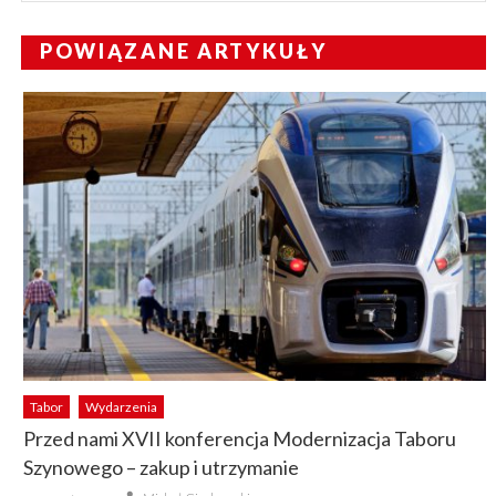
POWIĄZANE ARTYKUŁY
Tabor
Wydarzenia
Przed nami XVII konferencja Modernizacja Taboru
Szynowego – zakup i utrzymanie
Author
Posted