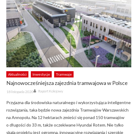
Aktualności
Inwestycje
Tramwaje
Najnowocześniejsza zajezdnia tramwajowa w Polsce
Author
Posted
Raport Kolejowy
18 listopada 2020
on
Przyjazna dla środowiska naturalnego i wykorzystująca inteligentne
rozwiązania, taka będzie nowa zajezdnia Tramwajów Warszawskich
na Annopolu. Na 12 hektarach zmieści się ponad 150 tramwajów
o długości do 33 m, także oczekiwane Hyundai Rotem. Nie tylko
skala projektu jest ogromna, innowacyjne rozwiązania i szerokie