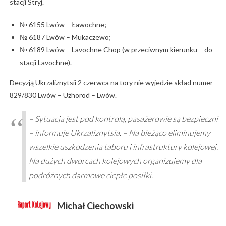
stacji Stryj.
№ 6155 Lwów – Ławochne;
№ 6187 Lwów – Mukaczewo;
№ 6189 Lwów – Lavochne Chop (w przeciwnym kierunku – do
stacji Lavochne).
Decyzją Ukrzaliznytsii 2 czerwca na tory nie wyjedzie skład numer
829/830 Lwów – Użhorod – Lwów.
– Sytuacja jest pod kontrolą, pasażerowie są bezpieczni
– informuje Ukrzaliznytsia. – Na bieżąco eliminujemy
wszelkie uszkodzenia taboru i infrastruktury kolejowej.
Na dużych dworcach kolejowych organizujemy dla
podróżnych darmowe ciepłe posiłki.
Michał Ciechowski