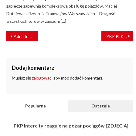
zaplecze zapewnią kompleksową obsługę pojazdów. Maciej
Dutkiewicz Rzecznik Tramwajów Warszawskich – Długość
wszystkich torów w zajezdni […]
NAWIGACJA
Adria InterCity łączy Budapeszt i Split
PKP PLK rozpoczęły współpracę z SNCF-Reseau
WPISU
Dodaj komentarz
Musisz się
zalogować
, aby móc dodać komentarz.
Popularne
Ostatnie
PKP Intercity reaguje na pożar pociągów [ZDJĘCIA]