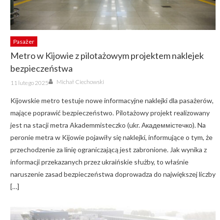
Pasażer
Metro w Kijowie z pilotażowym projektem naklejek
bezpieczeństwa
Author
Posted
Michał Ciechowski
11 lutego 2025
on
Kijowskie metro testuje nowe informacyjne naklejki dla pasażerów,
mające poprawić bezpieczeństwo. Pilotażowy projekt realizowany
jest na stacji metra Akademmisteczko (ukr. Академмістечко). Na
peronie metra w Kijowie pojawiły się naklejki, informujące o tym, że
przechodzenie za linię ograniczającą jest zabronione. Jak wynika z
informacji przekazanych przez ukraińskie służby, to właśnie
naruszenie zasad bezpieczeństwa doprowadza do największej liczby
[…]