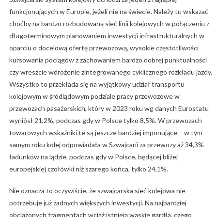
funkcjonujących w Europie, jeżeli nie na świecie. Należy tu wskazać
choćby na bardzo rozbudowaną sieć linii kolejowych w połączeniu z
długoterminowym planowaniem inwestycji infrastrukturalnych w
oparciu o docelową ofertę przewozową, wysokie częstotliwości
kursowania pociągów z zachowaniem bardzo dobrej punktualności
czy wreszcie wdrożenie zintegrowanego cyklicznego rozkładu jazdy.
Wszystko to przekłada się na wyjątkowy udział transportu
kolejowym w śródlądowym podziale pracy przewozowe w
przewozach pasażerskich, który w 2023 roku wg danych Eurostatu
wyniósł 21,2%, podczas gdy w Polsce tylko 8,5%. W przewozach
towarowych wskaźniki te są jeszcze bardziej imponujące – w tym
samym roku kolej odpowiadała w Szwajcarii za przewozy aż 34,3%
ładunków na lądzie, podczas gdy w Polsce, będącej bliżej
europejskiej czołówki niż szarego końca, tylko 24,1%.
Nie oznacza to oczywiście, że szwajcarska sieć kolejowa nie
potrzebuje już żadnych większych inwestycji. Na najbardziej
obciążonych fragmentach wciąż istnieją wąskie gardła, czego