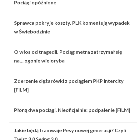
Pociągi opóźnione
Sprawca pokryje koszty. PLK komentują wypadek
w Świebodzinie
O włos od tragedii. Pociąg metra zatrzymał się
na… ogonie wieloryba
Zderzenie ciężarówki z pociągiem PKP Intercity
[FILM]
Płoną dwa pociągi. Nieoficjalnie: podpalenie [FILM]
Jakie będą tramwaje Pesy nowej generacji? Czyli
Twist 3.0 Swing 3.0