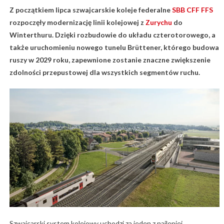
Z początkiem lipca szwajcarskie koleje federalne
SBB CFF FFS
rozpoczęły modernizację linii kolejowej z
Zurychu
do
Winterthuru. Dzięki rozbudowie do układu czterotorowego, a
także uruchomieniu nowego tunelu Brüttener, którego budowa
ruszy w 2029 roku, zapewnione zostanie znaczne zwiększenie
zdolności przepustowej dla wszystkich segmentów ruchu.
Szwajcarski system kolejowy uchodzi za jeden z najlepiej