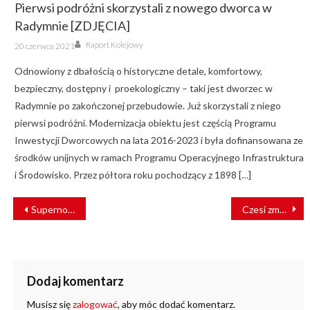
Pierwsi podróżni skorzystali z nowego dworca w
Radymnie [ZDJĘCIA]
Author
Posted
Raport Kolejowy
20 czerwca 2021
on
Odnowiony z dbałością o historyczne detale, komfortowy,
bezpieczny, dostępny i proekologiczny – taki jest dworzec w
Radymnie po zakończonej przebudowie. Już skorzystali z niego
pierwsi podróżni. Modernizacja obiektu jest częścią Programu
Inwestycji Dworcowych na lata 2016-2023 i była dofinansowana ze
środków unijnych w ramach Programu Operacyjnego Infrastruktura
i Środowisko. Przez półtora roku pochodzący z 1898 […]
NAWIGACJA
Supernowoczesny dworzec kolejowy w Mielcu
Czesi zmodernizują ważną linię kolejową do granicy z Austrią. Będzie elektryfikacja
WPISU
Dodaj komentarz
Musisz się
zalogować
, aby móc dodać komentarz.