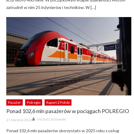
zatrudnił w nim 25 inżynierów i techników. W […]
Pasażer
Polregio
Raport Z Polski
Ponad 102,6 mln pasażerów w pociągach POLREGIO
Author
Posted
Michał Ciechowski
21 stycznia 2026
on
Ponad 102,6 mln pasażerów skorzystało w 2025 roku z usług