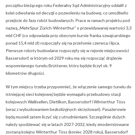
początku bieżącego roku Federalny Sąd Administracyjny oddalił z
kolei odwołania od decyzji o pozwoleniu na budowę, co umożliwiło
przejście do fazy robót budowlanych. Prace w ramach projektu pod
nazwą „MehrSpur Zürich-Winterthur” o przewidywanej wartości 3,3
mld CHF (co odpowiada przy obecnym kursie franka szwajcarskiego
ponad 15,4 mld zł) rozpoczęły się na przełomie czerwca i lipca.
Pierwsze roboty budowlane rozpoczęły się w rejonie miejscowości
Bassersdorf, w którym od 2029 roku ma się rozpocząć drążenie
wspomnianego tunelu Brüttener, który będzie liczył ok. 9
kilometrów długości.
W tym miejscu trzeba przypomnieć, że włączenie samego tunelu do
istniejącej sieci kolejowej będzie wymagało przebudowy stacji
kolejowych Wallisellen, Dietlikon, Bassersdorf i Winterthur Töss
(wraz z wybudowaniem bezkolizyjnych skrzyżowań). Pasażerowie
będą musieli zatem liczyć się z utrudnieniami. Szczególnie dużych
należy spodziewać się w latach 2027-2032, kiedy zmodernizowane
zostaną kolejno Winterthur Töss (koniec 2028 roku), Bassersdorf