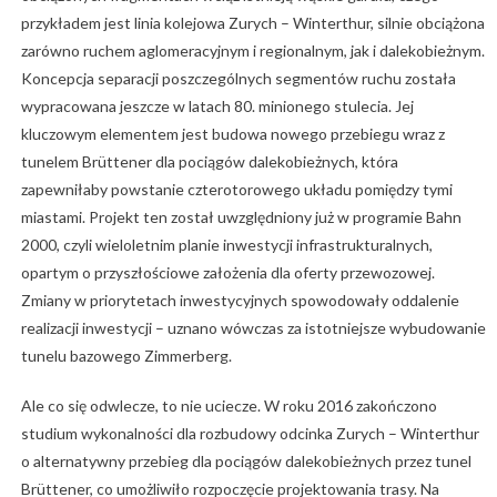
przykładem jest linia kolejowa Zurych – Winterthur, silnie obciążona
zarówno ruchem aglomeracyjnym i regionalnym, jak i dalekobieżnym.
Koncepcja separacji poszczególnych segmentów ruchu została
wypracowana jeszcze w latach 80. minionego stulecia. Jej
kluczowym elementem jest budowa nowego przebiegu wraz z
tunelem Brüttener dla pociągów dalekobieżnych, która
zapewniłaby powstanie czterotorowego układu pomiędzy tymi
miastami. Projekt ten został uwzględniony już w programie Bahn
2000, czyli wieloletnim planie inwestycji infrastrukturalnych,
opartym o przyszłościowe założenia dla oferty przewozowej.
Zmiany w priorytetach inwestycyjnych spowodowały oddalenie
realizacji inwestycji – uznano wówczas za istotniejsze wybudowanie
tunelu bazowego Zimmerberg.
Ale co się odwlecze, to nie uciecze. W roku 2016 zakończono
studium wykonalności dla rozbudowy odcinka Zurych – Winterthur
o alternatywny przebieg dla pociągów dalekobieżnych przez tunel
Brüttener, co umożliwiło rozpoczęcie projektowania trasy. Na