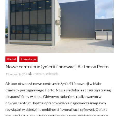
Global
Inwestycje
Nowe centrum inżynierii i innowacji Alstom w Porto
Author
Posted
Michał Ciechowski
15 września 2022
on
Alstom otworzył nowe centrum inżynierii i innowacji w Maia,
dzielnicy portugalskiego Porto. Nowa siedziba jest częścią strategii
ekspansji firmy w kraju. Głównym zadaniem, realizowanym w
nowym centrum, będzie opracowywanie najnowocześniejszych
rozwiązań w dziedzinie mobilności i sygnalizacji cyfrowej. Obiekt
liczy około 460 mkw. W początkowym etapie działalności Alstom