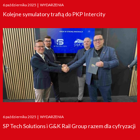
Posted
6 października 2025
|
WYDARZENIA
on
Kolejne symulatory trafią do PKP Intercity
Posted
6 października 2025
|
WYDARZENIA
on
SP Tech Solutions i G&K Rail Group razem dla cyfryzacji