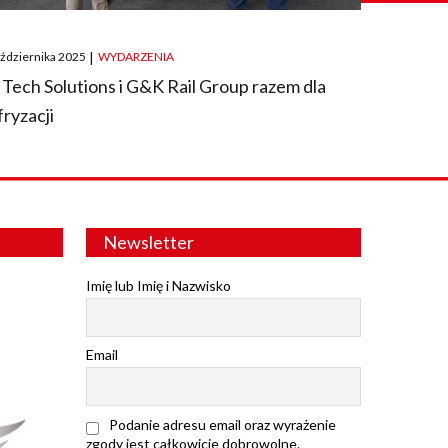
ted
aździernika 2025
|
WYDARZENIA
 Tech Solutions i G&K Rail Group razem dla
fryzacji
Newsletter
Imię lub Imię i Nazwisko
Email
Podanie adresu email oraz wyrażenie
zgody jest całkowicie dobrowolne.