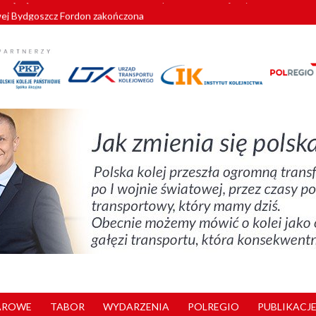
wej Bydgoszcz Fordon zakończona
zystkie Vectrony na 230 km/h
pociągi od PESA. Sześć nowoczesnych ELF-ów wyjedzie na tory w 202
c dla GySEV gotowe
zielą się doświadczeniami z ukraińskim partnerem kolejowym
AROWE
TABOR
WYDARZENIA
POLREGIO
PUBLIKACJE