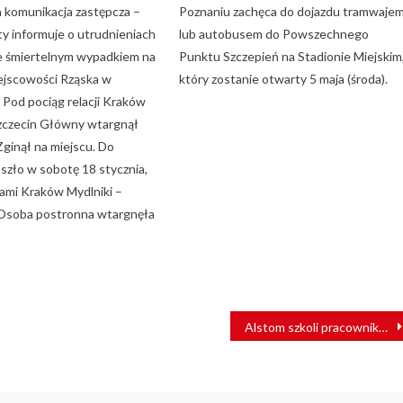
komunikacja zastępcza –
Poznaniu zachęca do dojazdu tramwaje
ty informuje o utrudnieniach
lub autobusem do Powszechnego
e śmiertelnym wypadkiem na
Punktu Szczepień na Stadionie Miejskim
ejscowości Rząska w
który zostanie otwarty 5 maja (środa).
 Pod pociąg relacji Kraków
zczecin Główny wtargnął
Zginął na miejscu. Do
oszło w sobotę 18 stycznia,
jami Kraków Mydlniki –
 Osoba postronna wtargnęła
Alstom szkoli pracowników Kolei Azerbejdżańskich