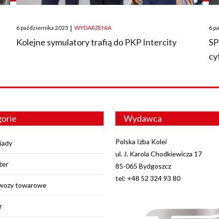
Posted
Pos
6 października 2025
|
WYDARZENIA
6 p
on
on
O
Kolejne symulatory trafią do PKP Intercity
SP
cy
orie
Wydawca
Polska Izba Kolei
iady
ul. J. Karola Chodkiewicza 17
żer
85-065 Bydgoszcz
tel: +48 52 324 93 80
wozy towarowe
r