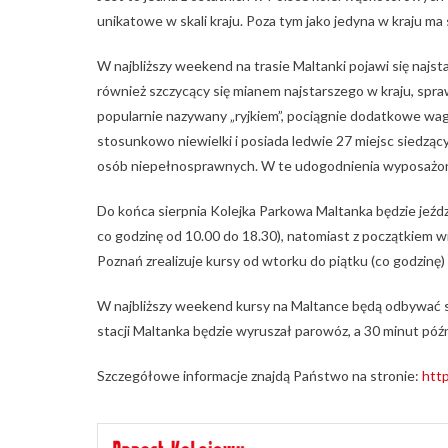
unikatowe w skali kraju. Poza tym jako jedyna w kraju m
W najbliższy weekend na trasie Maltanki pojawi się najst
również szczycący się mianem najstarszego w kraju, s
popularnie nazywany „ryjkiem”, pociągnie dodatkowe wagon
stosunkowo niewielki i posiada ledwie 27 miejsc siedzą
osób niepełnosprawnych. W te udogodnienia wyposażon
Do końca sierpnia Kolejka Parkowa Maltanka będzie jeździ
co godzinę od 10.00 do 18.30), natomiast z początkiem w
Poznań zrealizuje kursy od wtorku do piątku (co godzinę
W najbliższy weekend kursy na Maltance będą odbywać si
stacji Maltanka będzie wyruszał parowóz, a 30 minut późni
Szczegółowe informacje znajdą Państwo na stronie:
htt