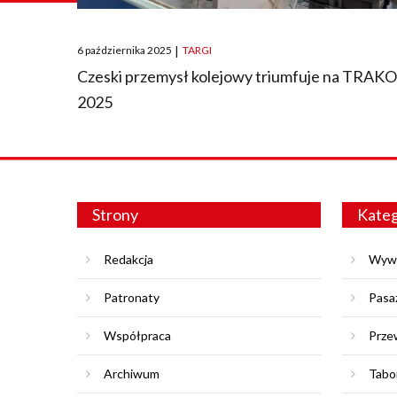
Posted
6 października 2025
|
TARGI
on
Czeski przemysł kolejowy triumfuje na TRAK
2025
Strony
Kateg
Redakcja
Wyw
Patronaty
Pasa
Współpraca
Prze
Archiwum
Tabo