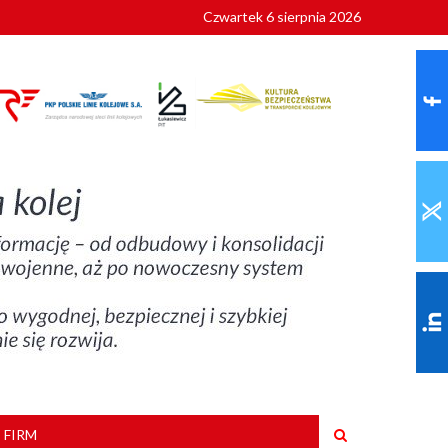
Czwartek 6 sierpnia 2026
9 roku
 FIRM