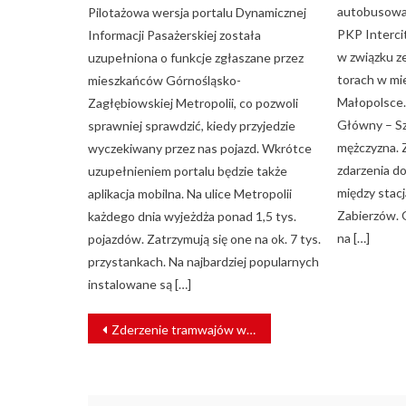
autobusowa 
Pilotażowa wersja portalu Dynamicznej
PKP Interci
Informacji Pasażerskiej została
w związku z
uzupełniona o funkcje zgłaszane przez
torach w mi
mieszkańców Górnośląsko-
Małopolsce.
Zagłębiowskiej Metropolii, co pozwoli
Główny – S
sprawniej sprawdzić, kiedy przyjedzie
mężczyzna. 
wyczekiwany przez nas pojazd. Wkrótce
zdarzenia d
uzupełnieniem portalu będzie także
między stac
aplikacja mobilna. Na ulice Metropolii
Zabierzów.
każdego dnia wyjeżdża ponad 1,5 tys.
na […]
pojazdów. Zatrzymują się one na ok. 7 tys.
przystankach. Na najbardziej popularnych
instalowane są […]
NAWIGACJA
Zderzenie tramwajów w Łodzi. Wiele osób rannych
WPISU