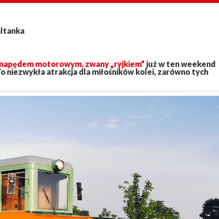
altanka
 napędem motorowym, zwany „ryjkiem”
już w ten weekend
To niezwykła atrakcja dla miłośników kolei, zarówno tych