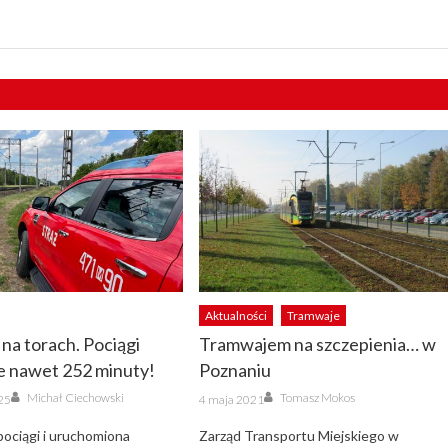
Aktualności
Tramwaje
a torach. Pociągi
Tramwajem na szczepienia… w
e nawet 252 minuty!
Poznaniu
Author
Author
Posted
Michał Ciechowski
Tomasz Mokos
025
4 maja 2021
on
ociągi i uruchomiona
Zarząd Transportu Miejskiego w