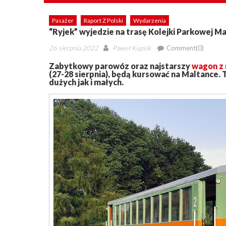
Pasażer
Raport Z Polski
Wydarzenia
“Ryjek” wyjedzie na trasę Kolejki Parkowej M
Posted
Author
26 sierpnia 2022
Paweł Kupsik
Comment(0)
on
Zabytkowy parowóz oraz najstarszy
wagon z
(27-28 sierpnia), będą kursować na Maltance. 
dużych jak i małych.