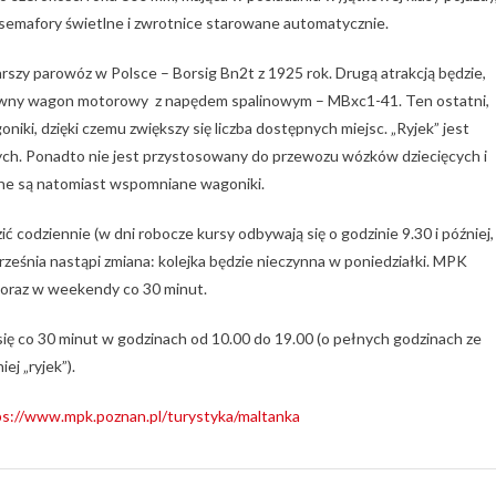
a semafory świetlne i zwrotnice starowane automatycznie.
arszy parowóz w Polsce – Borsig Bn2t z 1925 rok. Drugą atrakcją będzie,
prawny wagon motorowy z napędem spalinowym – MBxc1-41. Ten ostatni,
iki, dzięki czemu zwiększy się liczba dostępnych miejsc. „Ryjek” jest
cych. Ponadto nie jest przystosowany do przewozu wózków dziecięcych i
e są natomiast wspomniane wagoniki.
ć codziennie (w dni robocze kursy odbywają się o godzinie 9.30 i później,
rześnia nastąpi zmiana: kolejka będzie nieczynna w poniedziałki. MPK
) oraz w weekendy co 30 minut.
ę co 30 minut w godzinach od 10.00 do 19.00 (o pełnych godzinach ze
ej „ryjek”).
ps://www.mpk.poznan.pl/turystyka/maltanka