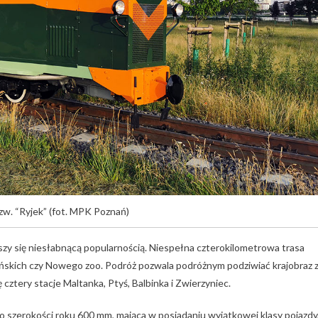
w. “Ryjek” (fot. MPK Poznań)
ieszy się niesłabnącą popularnością. Niespełna czterokilometrowa trasa
ańskich czy Nowego zoo. Podróż pozwala podróżnym podziwiać krajobraz 
ę cztery stacje Maltanka, Ptyś, Balbinka i Zwierzyniec.
o szerokości roku 600 mm, mająca w posiadaniu wyjątkowej klasy pojazdy