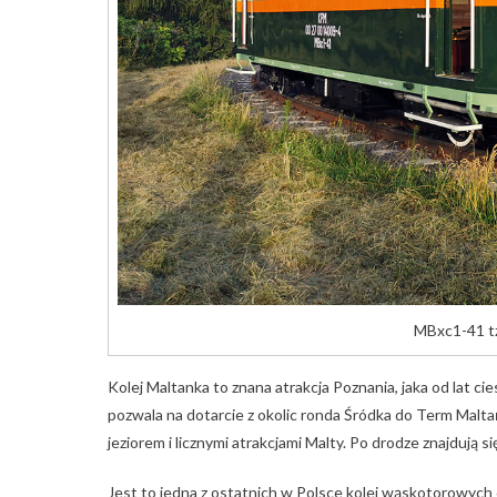
MBxc1-41 tz
Kolej Maltanka to znana atrakcja Poznania, jaka od lat c
pozwala na dotarcie z okolic ronda Śródka do Term Malt
jeziorem i licznymi atrakcjami Malty. Po drodze znajdują si
Jest to jedna z ostatnich w Polsce kolei wąskotorowych 