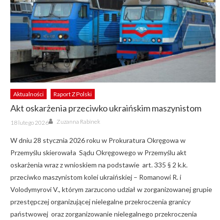
Aktualności
Raport Z Polski
Akt oskarżenia przeciwko ukraińskim maszynistom
Author
Posted
Zuzanna Rabinek
18 lutego 2026
on
W dniu 28 stycznia 2026 roku w Prokuratura Okręgowa w
Przemyślu skierowała Sądu Okręgowego w Przemyślu akt
oskarżenia wraz z wnioskiem na podstawie art. 335 § 2 k.k.
przeciwko maszynistom kolei ukraińskiej – Romanowi R. i
Volodymyrovi V., którym zarzucono udział w zorganizowanej grupie
przestępczej organizującej nielegalne przekroczenia granicy
państwowej oraz zorganizowanie nielegalnego przekroczenia