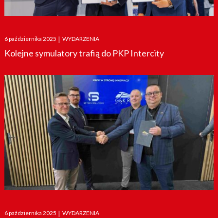
Posted
6 października 2025
|
WYDARZENIA
on
Kolejne symulatory trafią do PKP Intercity
Posted
6 października 2025
|
WYDARZENIA
on