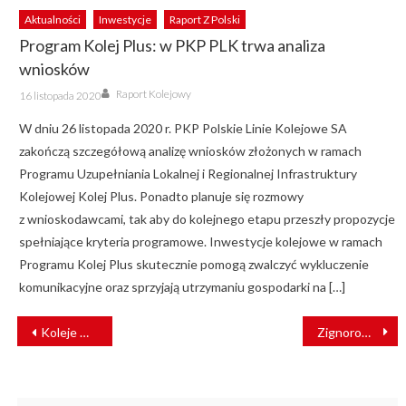
Aktualności
Inwestycje
Raport Z Polski
Program Kolej Plus: w PKP PLK trwa analiza
wniosków
Author
Posted
Raport Kolejowy
16 listopada 2020
on
W dniu 26 listopada 2020 r. PKP Polskie Linie Kolejowe SA
zakończą szczegółową analizę wniosków złożonych w ramach
Programu Uzupełniania Lokalnej i Regionalnej Infrastruktury
Kolejowej Kolej Plus. Ponadto planuje się rozmowy
z wnioskodawcami, tak aby do kolejnego etapu przeszły propozycje
spełniające kryteria programowe. Inwestycje kolejowe w ramach
Programu Kolej Plus skutecznie pomogą zwalczyć wykluczenie
komunikacyjne oraz sprzyjają utrzymaniu gospodarki na […]
NAWIGACJA
Koleje Mazowieckie promują najpiękniejsze zakątki regionu
Zignorował sygnalizację i wjechał na tory. Zderzył się z pociągiem
WPISU