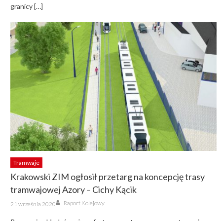
granicy […]
Tramwaje
Krakowski ZIM ogłosił przetarg na koncepcję trasy
tramwajowej Azory – Cichy Kącik
Author
Posted
Raport Kolejowy
21 września 2020
on