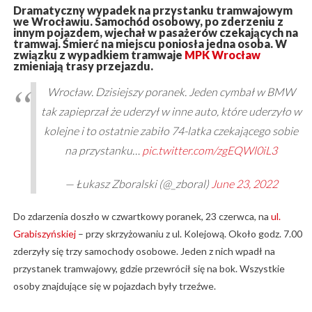
Dramatyczny wypadek na przystanku tramwajowym
we Wrocławiu. Samochód osobowy, po zderzeniu z
innym pojazdem, wjechał w pasażerów czekających na
tramwaj. Śmierć na miejscu poniosła jedna osoba. W
związku z wypadkiem tramwaje
MPK Wrocław
zmieniają trasy przejazdu.
Wrocław. Dzisiejszy poranek. Jeden cymbał w BMW
tak zapieprzał że uderzył w inne auto, które uderzyło w
kolejne i to ostatnie zabiło 74-latka czekającego sobie
na przystanku…
pic.twitter.com/zgEQWl0iL3
— Łukasz Zboralski (@_zboral)
June 23, 2022
Do zdarzenia doszło w czwartkowy poranek, 23 czerwca, na
ul.
Grabiszyńskiej
– przy skrzyżowaniu z ul. Kolejową. Około godz. 7.00
zderzyły się trzy samochody osobowe. Jeden z nich wpadł na
przystanek tramwajowy, gdzie przewrócił się na bok. Wszystkie
osoby znajdujące się w pojazdach były trzeźwe.