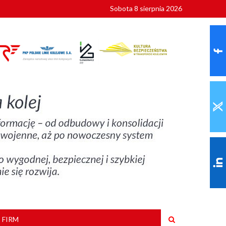
Sobota 8 sierpnia 2026
ionalnych
szkoły
 FIRM