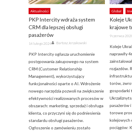
Aktualności
Global
In
PKP Intercity wdraża system
Koleje Uk
CRM dla lepszej obsługi
krajowe t
pasażerów
Posted
9 czerwca 202
on
Author
Posted
Bartosz Jerzakowski
14 lutego 2024
on
Koleje Ukrai
naprawiły 4
PKP Intercity ogłasza uruchomienie
zainstalowa
postępowania zakupowego na system
rozjazdów. 
CRM (Customer Relationship
infrastrukt
Management), wykorzystujący
torów, zwrot
funkcjonalności oparte o AI. Wdrożenie
gospodarki 
nowego narzędzia pozwoli na zwiększenie
Ukrzaliznyts
efektywności realizowanych procesów w
pasażerów i
obszarach: marketing, sprzedaż i obsługa
torowe prow
klienta, co przyczyni się do podniesienia
kolejowych 
standardu obsługi pasażerów.
pociągów: Ki
Ogłoszenie o zamówieniu zostało