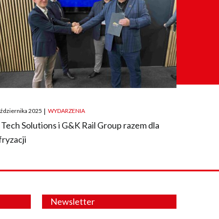
ted
aździernika 2025
|
WYDARZENIA
 Tech Solutions i G&K Rail Group razem dla
fryzacji
Newsletter