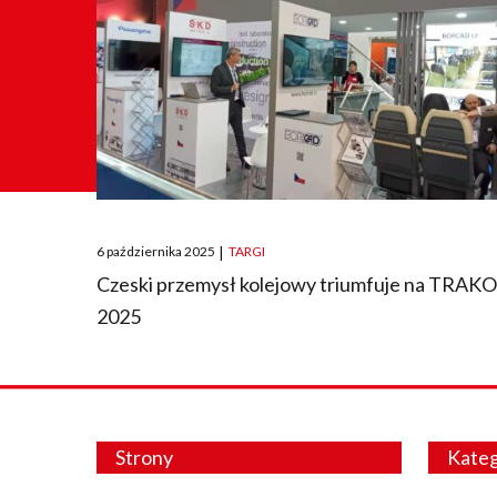
Posted
6 października 2025
|
TARGI
on
Czeski przemysł kolejowy triumfuje na TRAK
2025
Strony
Kateg