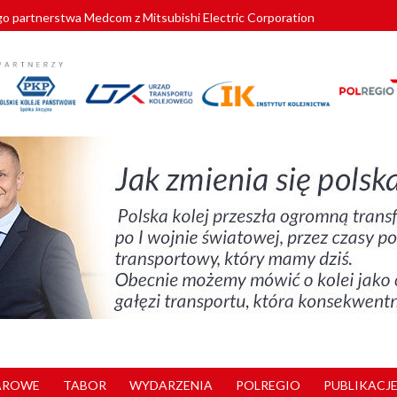
o partnerstwa Medcom z Mitsubishi Electric Corporation
tnerem „Lata na Dolnym Śląsku”. We Wrocławiu rusza weekend pełen reg
pomorskie znów szuka dostawcy nowych EZT
ach kolejowych w północnej Wielkopolsce. Łatwiejsze dojazdy do pracy i 
nuje nowe standardy kategoryzacji dworców
AROWE
TABOR
WYDARZENIA
POLREGIO
PUBLIKACJE