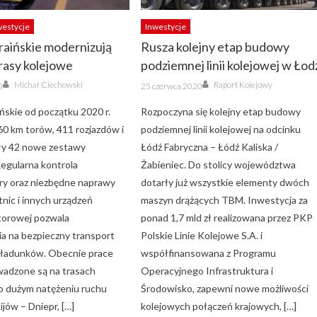
westycje
Inwestycje
raińskie modernizują
Rusza kolejny etap budowy
rasy kolejowe
podziemnej linii kolejowej w Łod
Author
Author
Posted
Michał Ciechowski
Raport Kolejowy
0
25 czerwca 2020
on
ńskie od początku 2020 r.
Rozpoczyna się kolejny etap budowy
60 km torów, 411 rozjazdów i
podziemnej linii kolejowej na odcinku
ły 42 nowe zestawy
Łódź Fabryczna – Łódź Kaliska /
Regularna kontrola
Żabieniec. Do stolicy województwa
ury oraz niezbędne naprawy
dotarły już wszystkie elementy dwóch
nic i innych urządzeń
maszyn drążących TBM. Inwestycja za
torowej pozwala
ponad 1,7 mld zł realizowana przez PKP
ia na bezpieczny transport
Polskie Linie Kolejowe S.A. i
 ładunków. Obecnie prace
współfinansowana z Programu
adzone są na trasach
Operacyjnego Infrastruktura i
o dużym natężeniu ruchu
Środowisko, zapewni nowe możliwości
jów – Dniepr, […]
kolejowych połączeń krajowych, […]