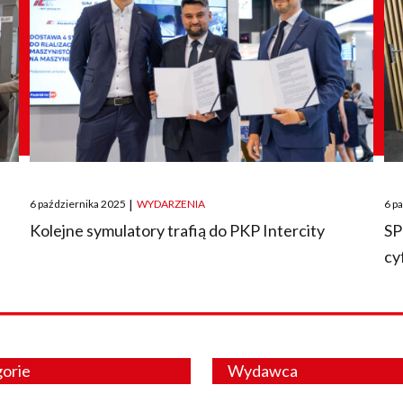
Posted
Pos
6 października 2025
|
WYDARZENIA
6 p
on
on
O
Kolejne symulatory trafią do PKP Intercity
SP
cy
orie
Wydawca