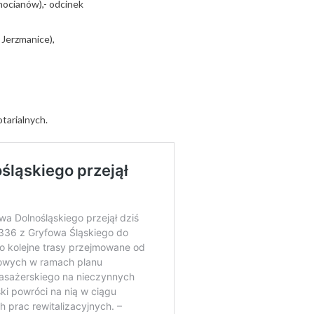
ocianów),- odcinek
 Jerzmanice),
tarialnych.