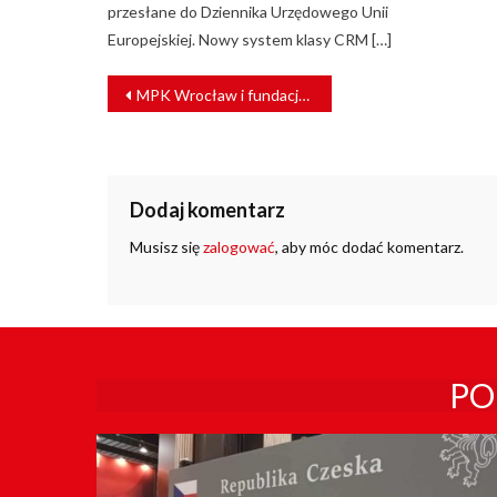
przesłane do Dziennika Urzędowego Unii
Europejskiej. Nowy system klasy CRM […]
NAWIGACJA
MPK Wrocław i fundacja Weźpomóż.pl pomogą potrzebującym
WPISU
Dodaj komentarz
Musisz się
zalogować
, aby móc dodać komentarz.
PO