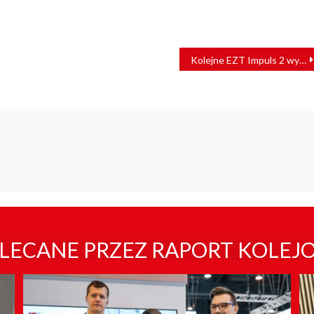
Kolejne EZT Impuls 2 wyruszyły do Włoch [ZDJĘCIA]
LECANE PRZEZ RAPORT KOLEJ