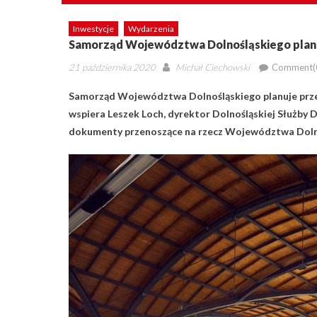
Inwestycje
Wydarzenia
Samorząd Województwa Dolnośląskiego planuje
Posted
Author
21 października 2020
Michał Ciechowski
Comment(
on
Samorząd Województwa Dolnośląskiego planuje przejąć
wspiera Leszek Loch, dyrektor Dolnośląskiej Służby 
dokumenty przenoszące na rzecz Województwa Dolno