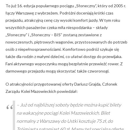
To już 16. edycja popularnego pociągu „Słoneczny”, który od 2005 r.
łączy Warszawę z wybrzeżem. Podróżni doceniają krótki czas
przejazdu, atrakcyjną cenę czy wysoki komfort jazdy. W tym roku
wszystkich pasażerów czeka miła niespodzianka – składy
„Słoneczny” i „Słoneczny – BIS” zostaną zestawione z
nowoczesnych, piętrowych wagonów, przystosowanych do potrzeb
osób z niepełnosprawnościami. Komfortowo podróż szykuje się
także dla rodzin z małymi dziećmi, co ułatwi dostęp do przewijaka.
Fani aktywnego wypoczynku mogą bezpłatnie przewieźć rower. Z
darmowego przejazdu mogą skorzystać także czworonogi.
O atrakcyjności przygotowanej oferty Dariusz Grajda, Członek
Zarządu Kolei Mazowieckich powiedział:
– Już od najbliższej soboty będzie można kupić bilety
na wakacyjne pociągi Kolei Mazowieckich. Bilet
normalny z Warszawy do Ustki kosztuje 75 zł, do
Trójmiasta natomiast 60 zł. Mamy też specjalną ofertę