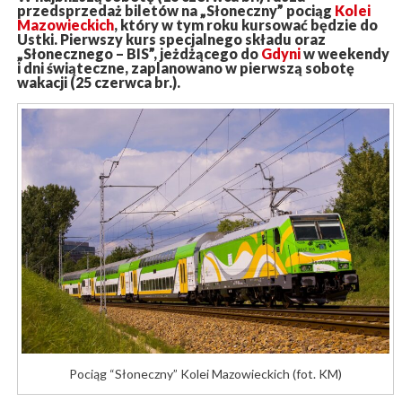
przedsprzedaż biletów na „Słoneczny” pociąg
Kolei
Mazowieckich
, który w tym roku kursować będzie do
Ustki. Pierwszy kurs specjalnego składu oraz
„Słonecznego – BIS”, jeżdżącego do
Gdyni
w weekendy
i dni świąteczne, zaplanowano w pierwszą sobotę
wakacji (25 czerwca br.).
Pociąg “Słoneczny” Kolei Mazowieckich (fot. KM)