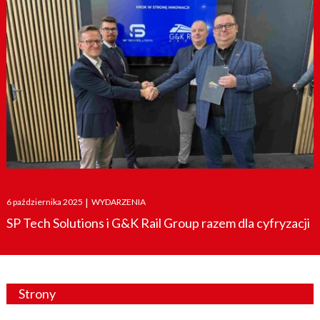
Posted
6 października 2025
|
WYDARZENIA
on
SP Tech Solutions i G&K Rail Group razem dla cyfryzacji
Strony