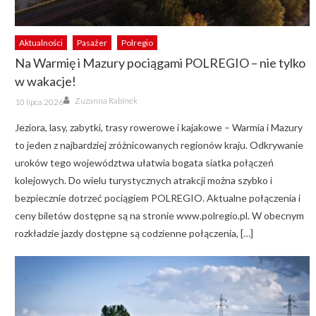
Aktualności
Pasażer
Polregio
Na Warmię i Mazury pociągami POLREGIO – nie tylko
w wakacje!
Author
Posted
Zuzanna Rabinek
10 lipca 2026
on
Jeziora, lasy, zabytki, trasy rowerowe i kajakowe – Warmia i Mazury
to jeden z najbardziej zróżnicowanych regionów kraju. Odkrywanie
uroków tego województwa ułatwia bogata siatka połączeń
kolejowych. Do wielu turystycznych atrakcji można szybko i
bezpiecznie dotrzeć pociągiem POLREGIO. Aktualne połączenia i
ceny biletów dostępne są na stronie www.polregio.pl. W obecnym
rozkładzie jazdy dostępne są codzienne połączenia, […]