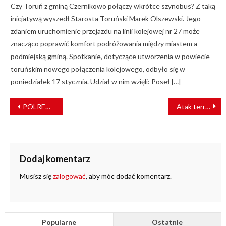
Czy Toruń z gminą Czernikowo połączy wkrótce szynobus? Z taką
inicjatywą wyszedł Starosta Toruński Marek Olszewski. Jego
zdaniem uruchomienie przejazdu na linii kolejowej nr 27 może
znacząco poprawić komfort podróżowania między miastem a
podmiejską gminą. Spotkanie, dotyczące utworzenia w powiecie
toruńskim nowego połączenia kolejowego, odbyło się w
poniedziałek 17 stycznia. Udział w nim wzięli: Poseł […]
NAWIGACJA
POLREGIO zaprasza na wycieczkę do Łagowa
Atak terrorystyczny w pociągu? Na miejscu kontrterroryści i SOK
WPISU
Dodaj komentarz
Musisz się
zalogować
, aby móc dodać komentarz.
Popularne
Ostatnie