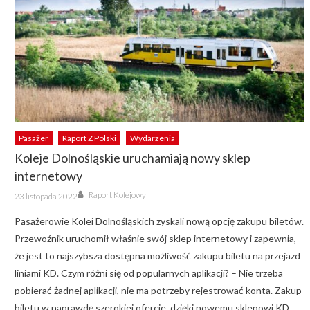
Pasażer
Raport Z Polski
Wydarzenia
Koleje Dolnośląskie uruchamiają nowy sklep
internetowy
Author
Posted
Raport Kolejowy
23 listopada 2022
on
Pasażerowie Kolei Dolnośląskich zyskali nową opcję zakupu biletów.
Przewoźnik uruchomił właśnie swój sklep internetowy i zapewnia,
że jest to najszybsza dostępna możliwość zakupu biletu na przejazd
liniami KD. Czym różni się od popularnych aplikacji? – Nie trzeba
pobierać żadnej aplikacji, nie ma potrzeby rejestrować konta. Zakup
biletu w naprawdę szerokiej ofercie, dzięki nowemu sklepowi KD,