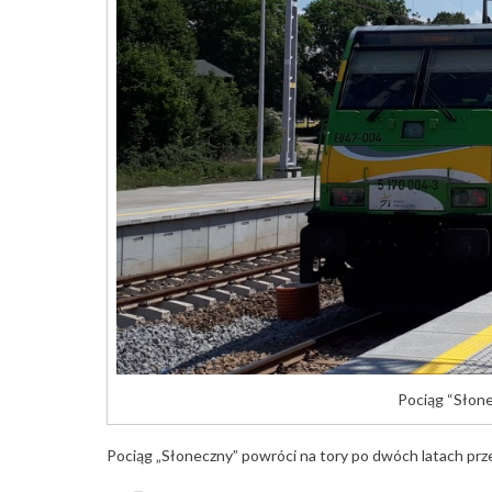
Pociąg “Słone
Pociąg „Słoneczny” powróci na tory po dwóch latach prze