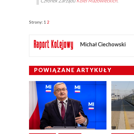
Członek Zarządu
Kolei Mazowieckich
.
Strony:
1
2
Michał Ciechowski
POWIĄZANE ARTYKUŁY