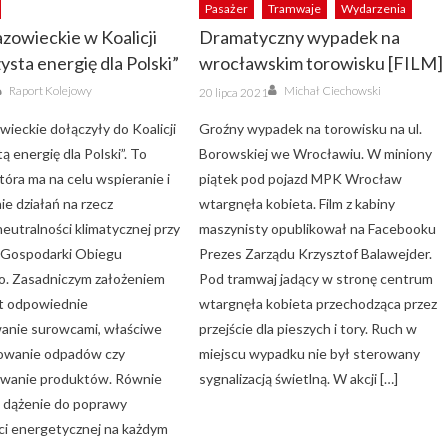
Pasażer
Tramwaje
Wydarzenia
zowieckie w Koalicji
Dramatyczny wypadek na
ysta energię dla Polski”
wrocławskim torowisku [FILM]
Author
Author
Posted
Raport Kolejowy
Michał Ciechowski
20 lipca 2021
on
ieckie dołączyły do Koalicji
Groźny wypadek na torowisku na ul.
ą energię dla Polski”. To
Borowskiej we Wrocławiu. W miniony
która ma na celu wspieranie i
piątek pod pojazd MPK Wrocław
e działań na rzecz
wtargnęła kobieta. Film z kabiny
neutralności klimatycznej przy
maszynisty opublikował na Facebooku
 Gospodarki Obiegu
Prezes Zarządu Krzysztof Balawejder.
o. Zasadniczym założeniem
Pod tramwaj jadący w stronę centrum
t odpowiednie
wtargnęła kobieta przechodząca przez
anie surowcami, właściwe
przejście dla pieszych i tory. Ruch w
owanie odpadów czy
miejscu wypadku nie był sterowany
owanie produktów. Równie
sygnalizacją świetlną. W akcji […]
t dążenie do poprawy
i energetycznej na każdym