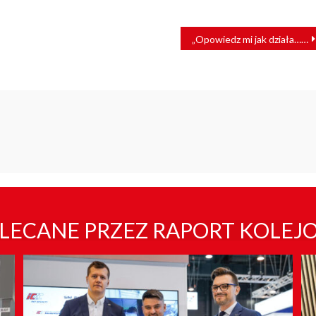
„Opowiedz mi jak działa… kolej!” Wyjątkowy film Warszawskiej SKM dla dzieci [WIDEO]
LECANE PRZEZ RAPORT KOLEJ