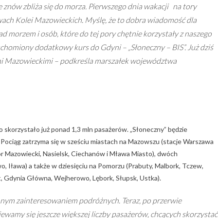
znów zbliża się do morza. Pierwszego dnia wakacji na tory
wach Kolei Mazowieckich. Myślę, że to dobra wiadomość dla
d morzem i osób, które do tej pory chętnie korzystały z naszego
chomiony dodatkowy kurs do Gdyni – „Słoneczny – BIS”. Już dziś
mi Mazowieckimi – podkreśla marszałek województwa
o skorzystało już ponad 1,3 mln pasażerów. „Słoneczny” będzie
. Pociąg zatrzyma się w sześciu miastach na Mazowszu (stacje Warszawa
 Mazowiecki, Nasielsk, Ciechanów i Mława Miasto), dwóch
 Iława) a także w dziesięciu na Pomorzu (Prabuty, Malbork, Tczew,
 Gdynia Główna, Wejherowo, Lębork, Słupsk, Ustka).
omnym zainteresowaniem podróżnych. Teraz, po przerwie
amy się jeszcze większej liczby pasażerów, chcących skorzystać