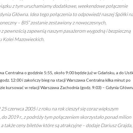
związku z tym uruchamiamy dodatkowe, weekendowe połączenie
i Gdynia Główna. Idea tego połączenia to odpowiedź naszej Spółki n
oneczny – BIS” zostanie zestawiony z nowoczesnych,
 z pewnością zapewnią naszym pasażerom wygodną i bezpieczną
u Kolei Mazowieckich.
a Centralna o godzinie 5:55, około 9:00 będzie już w Gdańsku, a do Ustk
odz. 12:00 i zakończy bieg na stacji Warszawa Centralna kilka minut po
zie kursować w relacji Warszawa Zachodnia (godz. 9:03) – Gdynia Główn
 25 czerwca 2005 i z roku na rok cieszył się coraz większym
 do 2019 r., z podróży tym połączeniem skorzystało ponad milion
a także ceny biletów które są atrakcyjne – dodaje Dariusz Grajda,