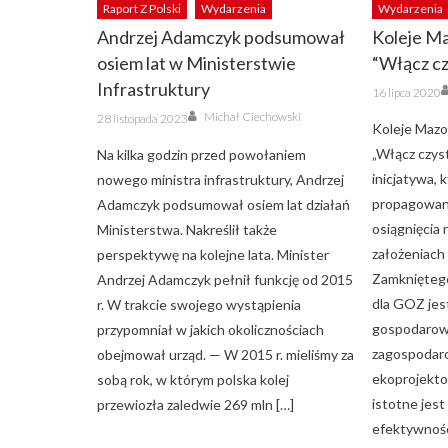
Raport Z Polski
Wydarzenia
Wydarzenia
Andrzej Adamczyk podsumował
Koleje Ma
osiem lat w Ministerstwie
“Włącz cz
Infrastruktury
Posted
16 lipca 2020
on
Author
Posted
Michał Ciechowski
28 listopada 2023
on
Koleje Mazow
„Włącz czyst
Na kilka godzin przed powołaniem
inicjatywa, 
nowego ministra infrastruktury, Andrzej
propagowani
Adamczyk podsumował osiem lat działań
osiągnięcia 
Ministerstwa. Nakreślił także
założeniach
perspektywę na kolejne lata. Minister
Zamknięteg
Andrzej Adamczyk pełnił funkcję od 2015
dla GOZ jes
r. W trakcie swojego wystąpienia
gospodarow
przypomniał w jakich okolicznościach
zagospodar
obejmował urząd. — W 2015 r. mieliśmy za
ekoprojekt
sobą rok, w którym polska kolej
istotne jes
przewiozła zaledwie 269 mln […]
efektywnośc