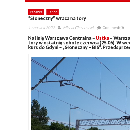
Pasażer
Tabor
“Słoneczny” wraca na tory
Posted
Author
1 czerwca 2022
Michał Ciechowski
Comment(0)
on
Na linię Warszawa Centralna –
Ustka
– Warsza
tory w ostatnią sobotę czerwca (25.06). W w
kurs do Gdyni – „Słoneczny – BIS”. Przedsprze