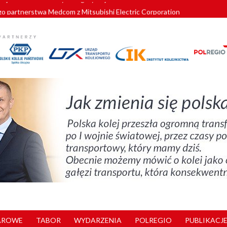
o partnerstwa Medcom z Mitsubishi Electric Corporation
tnerem „Lata na Dolnym Śląsku”. We Wrocławiu rusza weekend pełen reg
pomorskie znów szuka dostawcy nowych EZT
ach kolejowych w północnej Wielkopolsce. Łatwiejsze dojazdy do pracy i 
nuje nowe standardy kategoryzacji dworców
AROWE
TABOR
WYDARZENIA
POLREGIO
PUBLIKACJE