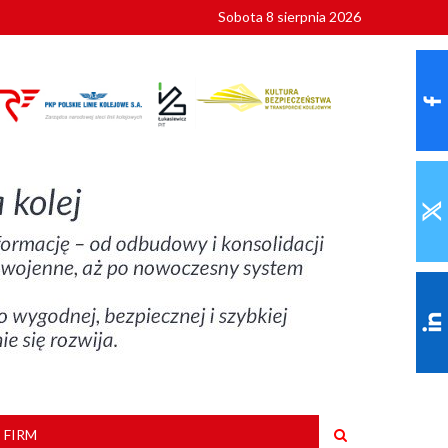
Sobota 8 sierpnia 2026
ionalnych
szkoły
 FIRM