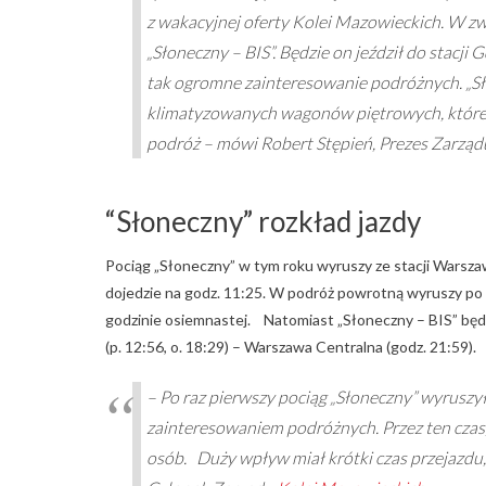
z wakacyjnej oferty Kolei Mazowieckich. W 
„Słoneczny – BIS”. Będzie on jeździł do stacj
tak ogromne zainteresowanie podróżnych. „Sł
klimatyzowanych wagonów piętrowych, które
podróż – mówi Robert Stępień, Prezes Zarząd
“Słoneczny” rozkład jazdy
Pociąg „Słoneczny” w tym roku wyruszy ze stacji Warszaw
dojedzie na godz. 11:25. W podróż powrotną wyruszy po g
godzinie osiemnastej. Natomiast „Słoneczny – BIS” będ
(p. 12:56, o. 18:29) – Warszawa Centralna (godz. 21:59).
– Po raz pierwszy pociąg „Słoneczny” wyruszył
zainteresowaniem podróżnych. Przez ten czas,
osób. Duży wpływ miał krótki czas przejazdu, 