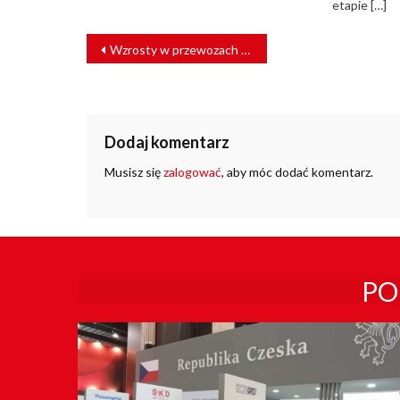
etapie […]
NAWIGACJA
Wzrosty w przewozach pasażerskich i towarowych. UTK podsumował kwiecień
WPISU
Dodaj komentarz
Musisz się
zalogować
, aby móc dodać komentarz.
PO