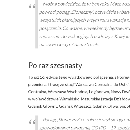
– Można powiedzieć, że w tym roku Mazowsze 
powróci pociąg „Słoneczny”, oczywiście w bar
wszystkich planujących w tym roku wakacje na
połączenia. Co ważne, w weekendy będzie uru
zapraszam do wakacyjnych podróży z Koleja
mazowieckiego, Adam Struzik.
Po raz szesnasty
To już 16. edycja tego wyjątkowego połączenia, z któreg
przemierzał trasę ze stacji Warszawa Centralna do Ustki
Centralna, Warszawa Wschodnia, Legionowo, Nowy Dwór
w województwie Warmińsko-Mazurskim (stacje Działdowo,
Gdańsk Główny, Gdańsk Wrzeszcz, Gdańsk Oliwa, Sopot,
– Pociąg „Słoneczny” co roku cieszył się ogr
spowodowanej pandemią COVID – 19, spodziew