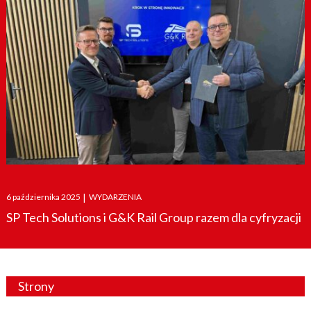
Posted
6 października 2025
|
WYDARZENIA
on
SP Tech Solutions i G&K Rail Group razem dla cyfryzacji
Strony