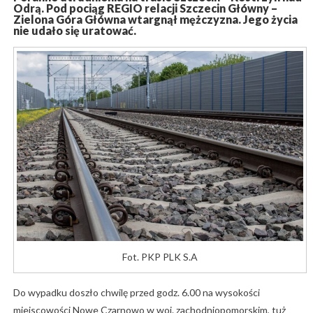
Odrą. Pod pociąg REGIO relacji Szczecin Główny –
Zielona Góra Główna wtargnął mężczyzna. Jego życia
nie udało się uratować.
Fot. PKP PLK S.A
Do wypadku doszło chwilę przed godz. 6.00 na wysokości
miejscowości Nowe Czarnowo w woj. zachodniopomorskim, tuż