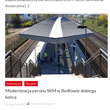
dostarczona […]
Inwestycje
Pasażer
Modernizacja peronu SKM w Redłowie dobiega
końca
Author
Posted
Michał Ciechowski
30 kwietnia 2020
on