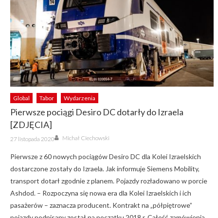
Global
Tabor
Wydarzenia
Pierwsze pociągi Desiro DC dotarły do Izraela
[ZDJĘCIA]
Author
Posted
Michał Ciechowski
27 listopada 2020
on
Pierwsze z 60 nowych pociągów Desiro DC dla Kolei Izraelskich
dostarczone zostały do Izraela. Jak informuje Siemens Mobility,
transport dotarł zgodnie z planem. Pojazdy rozładowano w porcie
Ashdod. – Rozpoczyna się nowa era dla Kolei Izraelskich i ich
pasażerów – zaznacza producent. Kontrakt na „półpiętrowe”
pojazdy podpisany został na początku 2018 r. Całość zamówienia