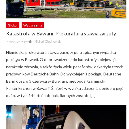
Global
Wydarzenia
Katastrofa w Bawarii. Prokuratura stawia zarzuty
Author
Posted
Michał Ciechowski
7 czerwca 2022
on
Niemiecka prokuratura stawia zarzuty po tragicznym wypadku
pociągu w Bawarii. O doprowadzenie do katastrofy kolejowej i
narażenie zdrowia, a także życia wielu pasażerów, oskarżyła trzech
pracowników Deutsche Bahn. Do wykolejenia pociągu Deutsche
Bahn doszło 3 czerwca w Burgrain, nieopodal Garmisch-
Partenkirchen w Bawarii. Śmierć w wyniku zdarzenia poniosło pięć
osób, w tym 14-letni chłopak. Rannych zostało […]