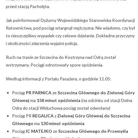
przed stacją Pacholęta.
Jak poinformował Dyżurny Wojewódzkiego Stanowiska Koordynacji
Ratownictwa, pod pociąg wtargnął mężczyzna. Nie wiadomo, czy był
to nieszczęśliwy wypadek czy celowe działanie. Dokładne przyczyny
i okoliczności zdarzenia wyjaśni policja.
Ruch na trasie ze Szczecina do Kostrzyna nad Odrą został
wstrzymany. Pociągi odnotowały spore opóźnienia.
Według informacji z Portalu Pasażera, o godzinie 11.05:
Pociąg
PR PARNICA
ze
Szczecina Głównego do Zielonej Góry
Głównej
ma
158 minut opóźnienia
(na odcinku od stacji Dolna
Odra do stacji Widuchowa pociąg został odwołany)
Pociąg PR
REGALICA
z
Zielonej Góry Głównej do Szczecina
Głównego
ma
130 minut opóźnienia
Pociąg
IC MATEJKO
ze
Szczecina Głównego do Przemyśla