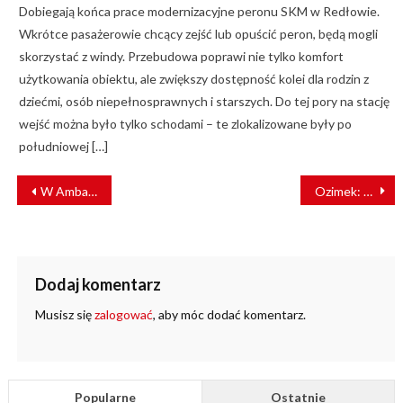
Dobiegają końca prace modernizacyjne peronu SKM w Redłowie.
Wkrótce pasażerowie chcący zejść lub opuścić peron, będą mogli
skorzystać z windy. Przebudowa poprawi nie tylko komfort
użytkowania obiektu, ale zwiększy dostępność kolei dla rodzin z
dziećmi, osób niepełnosprawnych i starszych. Do tej pory na stację
wejść można było tylko schodami – te zlokalizowane były po
południowej […]
NAWIGACJA
W Ambasadzie USA o bezpieczeństwie kolei w Europie
Ozimek: Kierowca wjechał pod pociąg. PLK publikuje film [VIDEO]
WPISU
Dodaj komentarz
Musisz się
zalogować
, aby móc dodać komentarz.
Popularne
Ostatnie