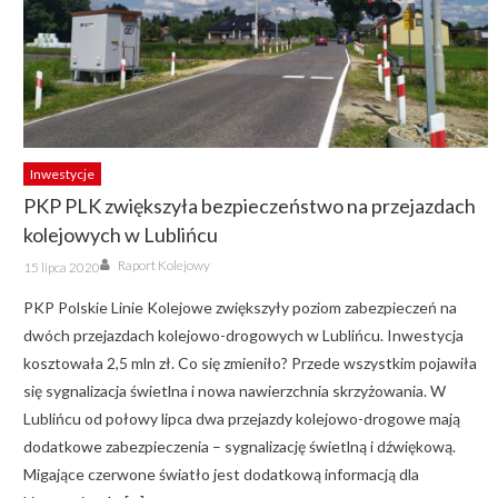
Inwestycje
PKP PLK zwiększyła bezpieczeństwo na przejazdach
kolejowych w Lublińcu
Author
Posted
Raport Kolejowy
15 lipca 2020
on
PKP Polskie Linie Kolejowe zwiększyły poziom zabezpieczeń na
dwóch przejazdach kolejowo-drogowych w Lublińcu. Inwestycja
kosztowała 2,5 mln zł. Co się zmieniło? Przede wszystkim pojawiła
się sygnalizacja świetlna i nowa nawierzchnia skrzyżowania. W
Lublińcu od połowy lipca dwa przejazdy kolejowo-drogowe mają
dodatkowe zabezpieczenia – sygnalizację świetlną i dźwiękową.
Migające czerwone światło jest dodatkową informacją dla