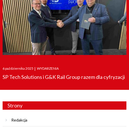
Posted
6 października 2025
|
WYDARZENIA
on
SP Tech Solutions i G&K Rail Group razem dla cyfryzacji
Strony
Redakcja