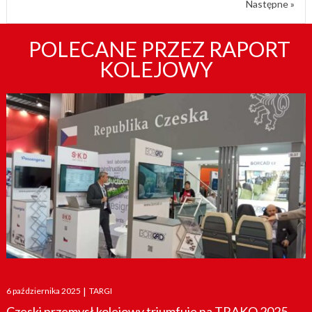
Następne »
POLECANE PRZEZ RAPORT
KOLEJOWY
Posted
6 października 2025
|
TARGI
on
Czeski przemysł kolejowy triumfuje na TRAKO 2025