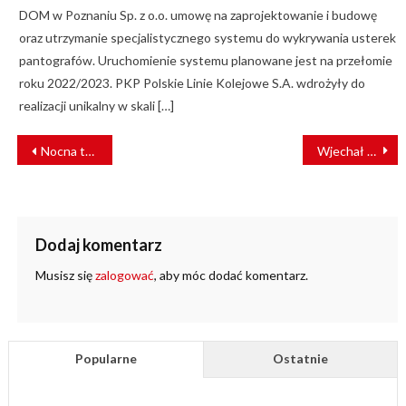
DOM w Poznaniu Sp. z o.o. umowę na zaprojektowanie i budowę
oraz utrzymanie specjalistycznego systemu do wykrywania usterek
pantografów. Uruchomienie systemu planowane jest na przełomie
roku 2022/2023. PKP Polskie Linie Kolejowe S.A. wdrożyły do
realizacji unikalny w skali […]
NAWIGACJA
Nocna tragedia na torach w Ząbkach
Wjechał traktorem pod cofający pociąg. Zginął na miejscu [ZDJĘCIA]
WPISU
Dodaj komentarz
Musisz się
zalogować
, aby móc dodać komentarz.
Popularne
Ostatnie