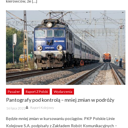
kierowców, że […]
Pasażer
Raport Z Polski
Wydarzenia
Pantografy pod kontrolą – mniej zmian w podróży
Author
Posted
Raport Kolejowy
16 lipca 2022
on
Będzie mniej zmian w kursowaniu pociągów. PKP Polskie Linie
Kolejowe S.A. podpisały z Zakładem Robót Komunikacyjnych –