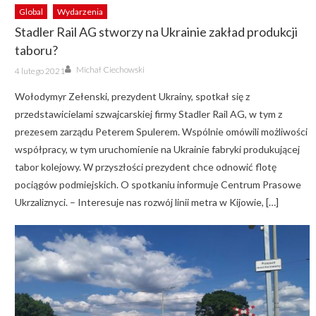
Global
Wydarzenia
Stadler Rail AG stworzy na Ukrainie zakład produkcji
taboru?
Author
Posted
Michał Ciechowski
4 lutego 2021
on
Wołodymyr Zełenski, prezydent Ukrainy, spotkał się z
przedstawicielami szwajcarskiej firmy Stadler Rail AG, w tym z
prezesem zarządu Peterem Spulerem. Wspólnie omówili możliwości
współpracy, w tym uruchomienie na Ukrainie fabryki produkującej
tabor kolejowy. W przyszłości prezydent chce odnowić flotę
pociągów podmiejskich. O spotkaniu informuje Centrum Prasowe
Ukrzaliznyci. – Interesuje nas rozwój linii metra w Kijowie, […]