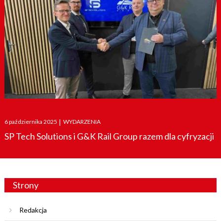
Posted
6 października 2025
|
WYDARZENIA
on
SP Tech Solutions i G&K Rail Group razem dla cyfryzacji
Strony
Redakcja