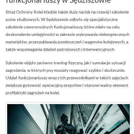
Straż
Ochrony
Kolei
kładzie
także
duży
nacisk
na
rozwój
i
szkolenie
psów
służbowych.
W
Sędziszowie
odbyło
się
specjalistyczne
szkolenie
czworonożnych
funkcjonariuszy,
które
miało
na
celu
doskonalenie
umiejętności
w
zakresie
wykrywania
niebezpiecznych
materiałów,
przeszukiwania
pomieszczeń
i
wagonów
kolejowych,
a
także
wspomagania
działań
patrolowych
i
interwencyjnych.
Szkolenie
objęło
zarówno
trening
fizyczny,
jak
i
symulacje
sytuacji
zagrożenia,
w
których
psy
musiały
reagować
szybko
i
skutecznie.
Udział
funkcjonariuszy
wraz
z
ich
przewodnikami
w
takich
zajęciach
zwiększa
gotowość
operacyjną
zespołów
i
stanowi
ważny
element
profilaktyki
zagrożeń
na
kolei.