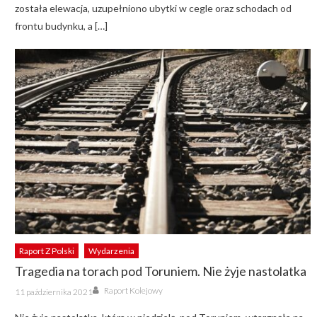
została elewacja, uzupełniono ubytki w cegle oraz schodach od
frontu budynku, a […]
Raport Z Polski
Wydarzenia
Tragedia na torach pod Toruniem. Nie żyje nastolatka
Author
Posted
Raport Kolejowy
11 października 2021
on