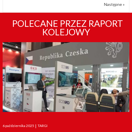
Następne »
POLECANE PRZEZ RAPORT
KOLEJOWY
Posted
6 października 2025
|
TARGI
on