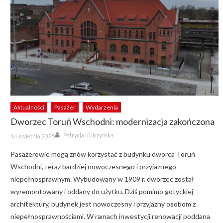
Aktualności
Pasażer
Wydarzenia
Dworzec Toruń Wschodni: modernizacja zakończona
Author
Posted
Patrycja Kulczyńska
14 kwietnia 2025
on
Pasażerowie mogą znów korzystać z budynku dworca Toruń
Wschodni, teraz bardziej nowoczesnego i przyjaznego
niepełnosprawnym. Wybudowany w 1909 r. dworzec został
wyremontowany i oddany do użytku. Dziś pomimo gotyckiej
architektury, budynek jest nowoczesny i przyjazny osobom z
niepełnosprawnościami. W ramach inwestycji renowacji poddana