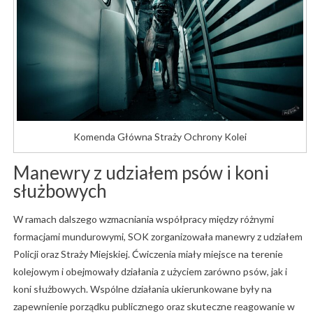
Komenda Główna Straży Ochrony Kolei
Manewry
z
udziałem
psów
i
koni
służbowych
W
ramach
dalszego
wzmacniania
współpracy
między
różnymi
formacjami
mundurowymi,
SOK
zorganizowała
manewry
z
udziałem
Policji
oraz
Straży
Miejskiej.
Ćwiczenia
miały
miejsce
na
terenie
kolejowym
i
obejmowały
działania
z
użyciem
zarówno
psów,
jak
i
koni
służbowych.
Wspólne
działania
ukierunkowane
były
na
zapewnienie
porządku
publicznego
oraz
skuteczne
reagowanie
w