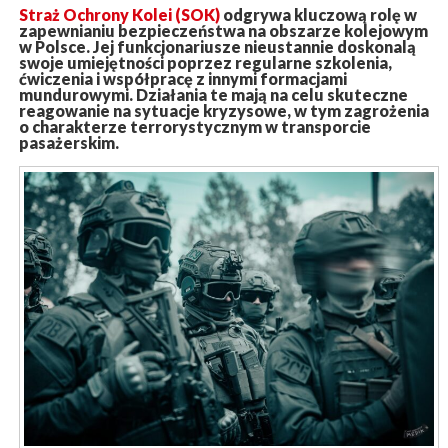
Straż
Ochrony
Kolei (
SOK)
odgrywa
kluczową
rolę
w
zapewnianiu
bezpieczeństwa
na
obszarze
kolejowym
w
Polsce.
Jej
funkcjonariusze
nieustannie
doskonalą
swoje
umiejętności
poprzez
regularne
szkolenia,
ćwiczenia
i
współpracę
z
innymi
formacjami
mundurowymi.
Działania
te
mają
na
celu
skuteczne
reagowanie
na
sytuacje
kryzysowe,
w
tym
zagrożenia
o
charakterze
terrorystycznym
w
transporcie
pasażerskim.