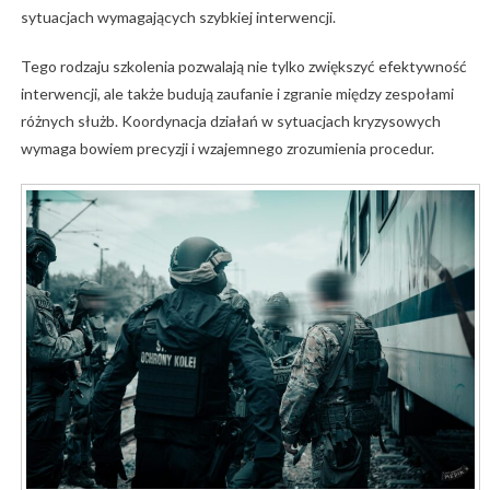
sytuacjach
wymagających
szybkiej
interwencji.
Tego
rodzaju
szkolenia
pozwalają
nie
tylko
zwiększyć
efektywność
interwencji,
ale
także
budują
zaufanie
i
zgranie
między
zespołami
różnych
służb.
Koordynacja
działań
w
sytuacjach
kryzysowych
wymaga
bowiem
precyzji
i
wzajemnego
zrozumienia
procedur.