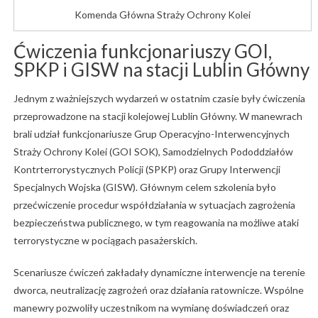
Komenda Główna Straży Ochrony Kolei
Ćwiczenia
funkcjonariuszy
GOI,
SPKP
i
GISW
na
stacji
Lublin
Główny
Jednym
z
ważniejszych
wydarzeń
w
ostatnim
czasie
były
ćwiczenia
przeprowadzone
na
stacji
kolejowej
Lublin
Główny.
W
manewrach
brali
udział
funkcjonariusze
Grup
Operacyjno-
Interwencyjnych
Straży
Ochrony
Kolei (
GOI
SOK),
Samodzielnych
Pododdziałów
Kontrterrorystycznych
Policji (
SPKP)
oraz
Grupy
Interwencji
Specjalnych
Wojska (
GISW).
Głównym
celem
szkolenia
było
przećwiczenie
procedur
współdziałania
w
sytuacjach
zagrożenia
bezpieczeństwa
publicznego,
w
tym
reagowania
na
możliwe
ataki
terrorystyczne
w
pociągach
pasażerskich.
Scenariusze
ćwiczeń
zakładały
dynamiczne
interwencje
na
terenie
dworca,
neutralizację
zagrożeń
oraz
działania
ratownicze.
Wspólne
manewry
pozwoliły
uczestnikom
na
wymianę
doświadczeń
oraz