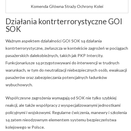
Komenda Główna Straży Ochrony Kolei
Działania
kontrterrorystyczne
GOI
SOK
Ważnym
aspektem
działalności
GOI
SOK
są
działania
kontrterrorystyczne,
zwłaszcza
w
kontekście
zagrożeń
w
pociągach
pasażerskich
dalekobieżnych,
takich
jak
PKP
Intercity.
Funkcjonariusze
są
przygotowywani
do
interwencji
w
trudnych
warunkach,
w
tym
do
neutralizacji
niebezpiecznych
osób,
ewakuacji
pasażerów
oraz
zabezpieczania
potencjalnych
ładunków
wybuchowych.
Współczesne
zagrożenia
wymagają
od
SOK
nie
tylko
szybkiej
reakcji,
ale
także
współpracy
z
wyspecjalizowanymi
jednostkami
policyjnymi
i
wojskowymi.
Regularne
ćwiczenia,
manewry
i
szkolenia
są
zatem
nieodzownym
elementem
systemu
bezpieczeństwa
kolejowego
w
Polsce.