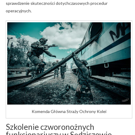
sprawdzenie
skuteczności
dotychczasowych
procedur
operacyjnych.
Komenda Główna Straży Ochrony Kolei
Szkolenie
czworonożnych
funkcjonariuszy
w
Sędziszowie