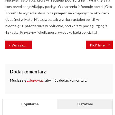
Nie żyje nastolatka, która w niedzielę, pod Toruniem, wtargnęła na
tory przed nadjeżdżający pociąg.. O zdarzeniu informuje portal „Oto
Toruń”. Do wypadku doszło na przejeździe kolejowym w okolicach
ul. Leśnej w Małej Nieszawce. Jak wynika z ustaleń policji, w
niedzielę 10 października w południe, pod kołami pociągu zginęła
12-latka. Przyczyny i okoliczności wypadku bada policja […]
NAWIGACJA
Warszawa: tramwaje wracają na wiadukt przy Arkadii
PKP Intercity rusza z wakacyjnym kursem do Rijeki
WPISU
Dodaj komentarz
Musisz się
zalogować
, aby móc dodać komentarz.
Popularne
Ostatnie