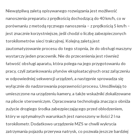
Niewątpliwą zaletą opisywanego rozwiązania jest możliwość
nanoszenia preparatu z prędkością dochodzącą do 40 km/h, co w
porównaniu z metodą ręcznego nanoszenia – z prędkością 5 km/h –
jest znacznie korzystniejsze, jeśli chodzi o liczbę zabezpieczonych
torokilometrów sieci trakcyjnej. Kolejną zaletą jest
zautomatyzowanie procesu do tego stopnia, że do obsługi maszyny
wystarczy jeden pracownik. Nie do przecenienia jest również
łatwość obsługi aparatu, która polega na jego przygotowaniu do
pracy, czyli zatankowaniu płynów eksploatacyjnych oraz załączeniu
w odpowiedniej sekwencji urządzeń, a następnie sprowadza się
wyłącznie do nadzorowania poprawności procesu. Umożliwiają to
umieszczone na urządzeniu kamery, a także wskaźniki zlokalizowane
na pilocie sterowniczym. Opracowana technologia znacząco obniża
zużycie drogiego środka zabezpieczającego przed oblodzeniem,
który w optymalnych warunkach jest nanoszony w ilości 2 l na
torokilometr. Dodatkowo urządzenie MZS w chwili wykrycia
zatrzymania pojazdu przerywa natrysk, co pozwala jeszcze bardziej