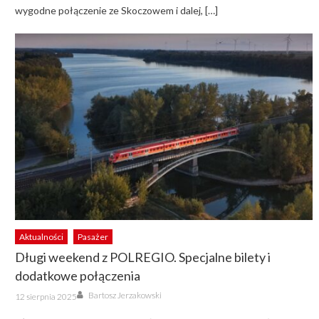
wygodne połączenie ze Skoczowem i dalej, […]
Aktualności
Pasażer
Długi weekend z POLREGIO. Specjalne bilety i
dodatkowe połączenia
Author
Posted
Bartosz Jerzakowski
12 sierpnia 2025
on