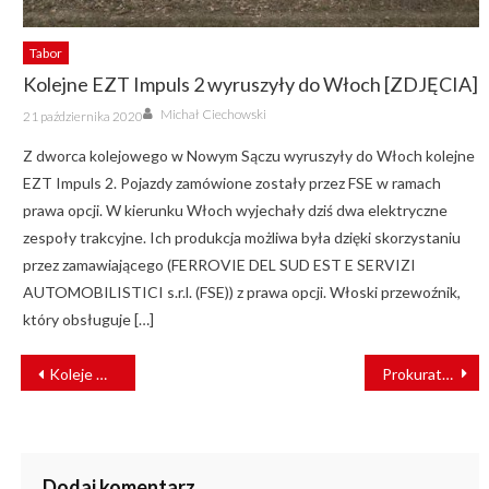
Tabor
Kolejne EZT Impuls 2 wyruszyły do Włoch [ZDJĘCIA]
Author
Posted
Michał Ciechowski
21 października 2020
on
Z dworca kolejowego w Nowym Sączu wyruszyły do Włoch kolejne
EZT Impuls 2. Pojazdy zamówione zostały przez FSE w ramach
prawa opcji. W kierunku Włoch wyjechały dziś dwa elektryczne
zespoły trakcyjne. Ich produkcja możliwa była dzięki skorzystaniu
przez zamawiającego (FERROVIE DEL SUD EST E SERVIZI
AUTOMOBILISTICI s.r.l. (FSE)) z prawa opcji. Włoski przewoźnik,
który obsługuje […]
NAWIGACJA
Koleje Mazowieckie – zmiany w rozkładzie jazdy od 1 września
Prokuratura wszczyna śledztwo w sprawie decyzji węglowej
WPISU
Dodaj komentarz