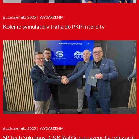
Posted
6 października 2025
|
WYDARZENIA
on
Kolejne symulatory trafią do PKP Intercity
Posted
6 października 2025
|
WYDARZENIA
on
SP Tech Solutions i G&K Rail Group razem dla cyfryzacji