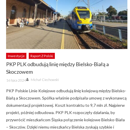
Inwestycje
Raport Z Polski
PKP PLK odbudują linię między Bielsko-Białą a
Skoczowem
Author
Posted
Michał Ciechowski
16 lipca 2024
on
PKP Polskie Linie Kolejowe odbudują linię kolejową między Bielsko-
Białą a Skoczowem. Spółka właśnie podpisała umowę z wykonawcą
dokumentacji projektowej. Koszt kontraktu to 9,7 mln zł. Najpierw
projekt, później odbudowa. PKP PLK rozpoczęły działania, by
przywrócić mieszkańcom Śląska połączenie kolejowe Bielsko-Biała
– Skoczów. Dzięki niemu mieszkańcy Bielska zyskają szybkie i