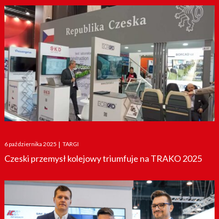
Posted
6 października 2025
|
TARGI
on
Czeski przemysł kolejowy triumfuje na TRAKO 2025