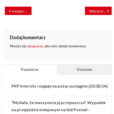
NAWIGACJA
Inauguracja obchodów 150-lecia komunikacji miejskiej w Krakowie
Więcej miejsc w wagonach. PKP intercity podnosi komfort podróży
WPISU
Dodaj komentarz
Musisz się
zalogować
, aby móc dodać komentarz.
Popularne
Ostatnie
PKP Intercity reaguje na pożar pociągów [ZDJĘCIA]
“Myślała, że maszynista ją przepuszcza”. Wypadek
na przejeździe kolejowym na linii Poznań –