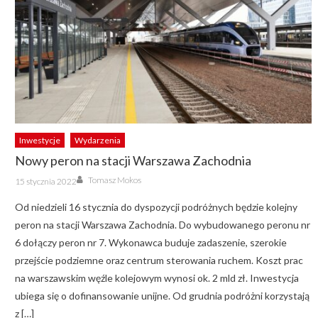
Inwestycje
Wydarzenia
Nowy peron na stacji Warszawa Zachodnia
Author
Posted
Tomasz Mokos
15 stycznia 2022
on
Od niedzieli 16 stycznia do dyspozycji podróżnych będzie kolejny
peron na stacji Warszawa Zachodnia. Do wybudowanego peronu nr
6 dołączy peron nr 7. Wykonawca buduje zadaszenie, szerokie
przejście podziemne oraz centrum sterowania ruchem. Koszt prac
na warszawskim węźle kolejowym wynosi ok. 2 mld zł. Inwestycja
ubiega się o dofinansowanie unijne. Od grudnia podróżni korzystają
z […]