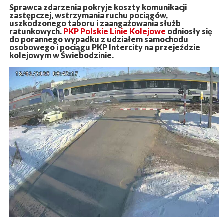
Sprawca zdarzenia pokryje koszty komunikacji
zastępczej, wstrzymania ruchu pociągów,
uszkodzonego taboru i zaangażowania służb
ratunkowych.
PKP Polskie Linie Kolejowe
odniosły się
do porannego wypadku z udziałem samochodu
osobowego i pociągu PKP Intercity na przejeździe
kolejowym w Świebodzinie.