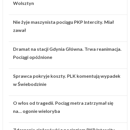
Wolsztyn
Nie żyje maszynista pociągu PKP Intercity. Miał
zawał
Dramat na stacji Gdynia Główna. Trwa reanimacja.
Pociągi opóźnione
Sprawca pokryje koszty. PLK komentują wypadek
w Świebodzinie
O włos od tragedii. Pociąg metra zatrzymał się
na… ogonie wieloryba
Zderzenie ciężarówki z pociągiem PKP Intercity