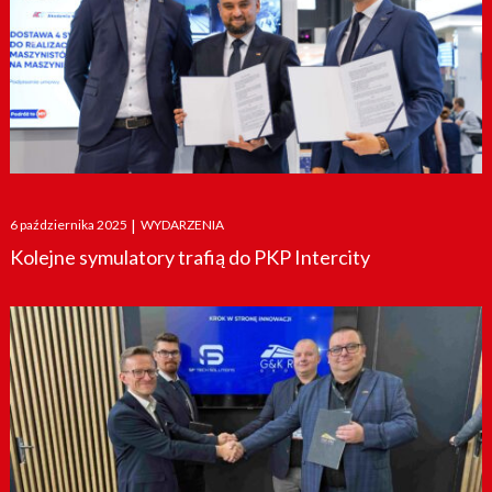
Posted
6 października 2025
|
WYDARZENIA
on
Kolejne symulatory trafią do PKP Intercity