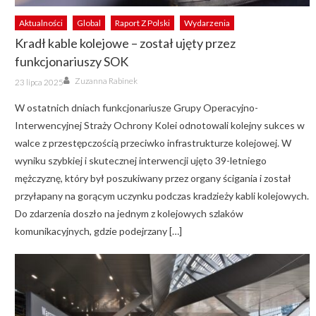
Aktualności
Global
Raport Z Polski
Wydarzenia
Kradł kable kolejowe – został ujęty przez
funkcjonariuszy SOK
Author
Posted
Zuzanna Rabinek
23 lipca 2025
on
W ostatnich dniach funkcjonariusze Grupy Operacyjno-
Interwencyjnej Straży Ochrony Kolei odnotowali kolejny sukces w
walce z przestępczością przeciwko infrastrukturze kolejowej. W
wyniku szybkiej i skutecznej interwencji ujęto 39-letniego
mężczyznę, który był poszukiwany przez organy ścigania i został
przyłapany na gorącym uczynku podczas kradzieży kabli kolejowych.
Do zdarzenia doszło na jednym z kolejowych szlaków
komunikacyjnych, gdzie podejrzany […]