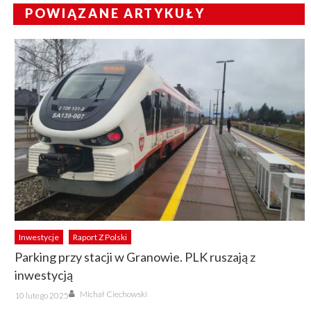
POWIĄZANE ARTYKUŁY
Inwestycje
Raport Z Polski
Parking przy stacji w Granowie. PLK ruszają z
inwestycją
Author
Posted
Michał Ciechowski
10 lutego 2025
on