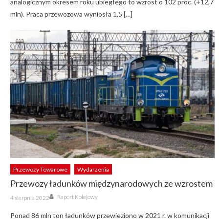
analogicznym okresem roku ubiegłego to wzrost o 102 proc. (+12,7
mln). Praca przewozowa wyniosła 1,5 […]
Przewozy Towarowe
Wydarzenia
Przewozy ładunków międzynarodowych ze wzrostem
Author
Posted
Raport Kolejowy
4 sierpnia 2022
on
Ponad 86 mln ton ładunków przewieziono w 2021 r. w komunikacji