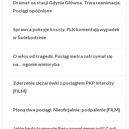
Dramat na stacji Gdynia Główna. Trwa reanimacja.
Pociągi opóźnione
Sprawca pokryje koszty. PLK komentują wypadek
w Świebodzinie
O włos od tragedii. Pociąg metra zatrzymał się
na… ogonie wieloryba
Zderzenie ciężarówki z pociągiem PKP Intercity
[FILM]
Płoną dwa pociągi. Nieoficjalnie: podpalenie [FILM]
Jakie będą tramwaje Pesy nowej generacji? Czyli