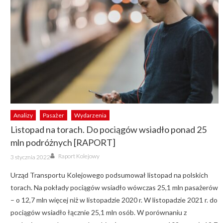
Analizy
Pasażer
Wydarzenia
Listopad na torach. Do pociągów wsiadło ponad 25
mln podróżnych [RAPORT]
Author
Posted
Raport Kolejowy
3 stycznia 2022
on
Urząd Transportu Kolejowego podsumował listopad na polskich
torach. Na pokłady pociągów wsiadło wówczas 25,1 mln pasażerów
– o 12,7 mln więcej niż w listopadzie 2020 r. W listopadzie 2021 r. do
pociągów wsiadło łącznie 25,1 mln osób. W porównaniu z