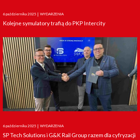
Posted
6 października 2025
|
WYDARZENIA
on
Kolejne symulatory trafią do PKP Intercity
Posted
6 października 2025
|
WYDARZENIA
on
SP Tech Solutions i G&K Rail Group razem dla cyfryzacji