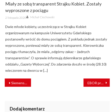
Miały ze sobą transparent Strajku Kobiet. Zostały
wyproszone z pociągu
Author
Posted
Michał Ciechowski
2 listopada 2020
on
Dwie młode kobiety, uczestniczące w Strajku Kobiet
organizowanym na kampusie Uniwersytetu Gdańskiego
postanowiły wrócić do domu pociągiem. Z pokładu jednak zostały
wyproszone, ponieważ miały ze sobą transparent. Kierowniczka
pociągu tłumaczyła, że miała „odgórny zakaz – żadnych
transparentów”. O sprawie informują dziennikarze gdańskiego
oddziału „Gazety Wyborczej”. Do zdarzenia doszło w środę (28.10)
wieczorem na dworcu w […]
NAWIGACJA
Siemens Mobility i ÖBB prezentują nowe pociągi Nightjet
EBOR przekaże UZ wsparcie finansowe
WPISU
Dodaj komentarz