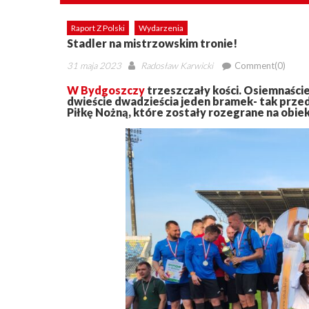
Raport Z Polski
Wydarzenia
Stadler na mistrzowskim tronie!
Posted
Author
31 maja 2023
Radosław Karwicki
Comment(0)
on
W Bydgoszczy
trzeszczały kości. Osiemnaście
dwieście dwadzieścia jeden bramek- tak przeds
Piłkę Nożną, które zostały rozegrane na obi