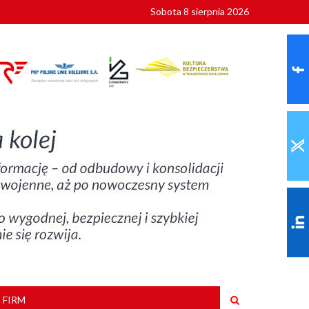
Sobota 8 sierpnia 2026
ionalnych
szkoły
 FIRM