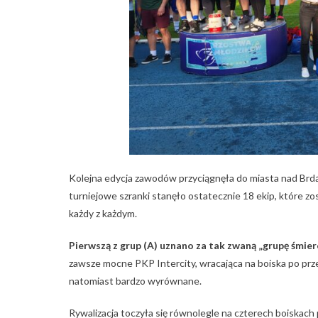
Kolejna edycja zawodów przyciągnęła do miasta nad Brdą p
turniejowe szranki stanęło ostatecznie 18 ekip, które zo
każdy z każdym.
Pierwszą z grup (A) uznano za tak zwaną „grupę śmier
zawsze mocne PKP Intercity, wracająca na boiska po pr
natomiast bardzo wyrównane.
Rywalizacja toczyła się równolegle na czterech boisk