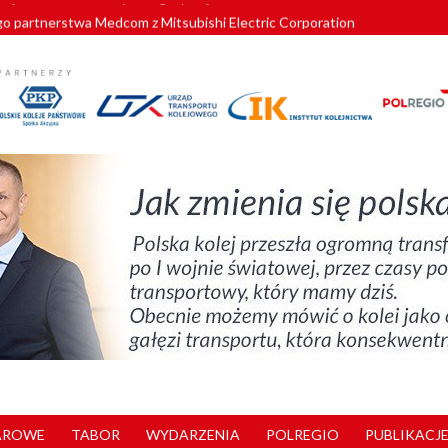
o partnerstwa Medcom z Mitsubishi Electric Corporation
tnerem „Lata na Dolnym Śląsku”. We Wrocławiu rusza weekend pełen reg
pomorskie znów szuka dostawcy nowych EZT
ach kolejowych w północnej Wielkopolsce. Łatwiejsze dojazdy do pracy i 
nuje nowe standardy kategoryzacji dworców
AROWE
TABOR
WYDARZENIA
POLREGIO
PUBLIKACJE