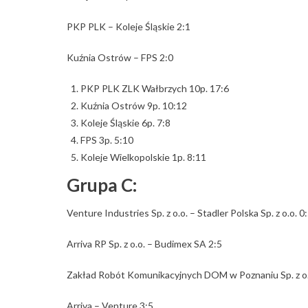
PKP PLK – Koleje Śląskie 2:1
Kuźnia Ostrów – FPS 2:0
PKP PLK ZLK Wałbrzych 10p. 17:6
Kuźnia Ostrów 9p. 10:12
Koleje Śląskie 6p. 7:8
FPS 3p. 5:10
Koleje Wielkopolskie 1p. 8:11
Grupa C:
Venture Industries Sp. z o.o. – Stadler Polska Sp. z o.o. 0
Arriva RP Sp. z o.o. – Budimex SA 2:5
Zakład Robót Komunikacyjnych DOM w Poznaniu Sp. z o.o
Arriva – Venture 3:5