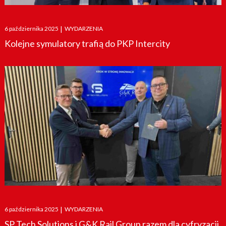
Posted
6 października 2025
|
WYDARZENIA
on
Kolejne symulatory trafią do PKP Intercity
Posted
6 października 2025
|
WYDARZENIA
on
SP Tech Solutions i G&K Rail Group razem dla cyfryzacji