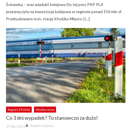
Ścinawką – oraz wiadukt kolejowy Do tej pory PKP PLK
przeznaczyła na inwestycje kolejowe w regionie ponad 150 mln zł.
Przebudowano m.in. stację Kłodzko Miasto i […]
Raport Z Polski
Wydarzenia
Co 3 dni wypadek? To stanowczo za dużo!
Author
Posted
Raport Kolejowy
15 lipca 2021