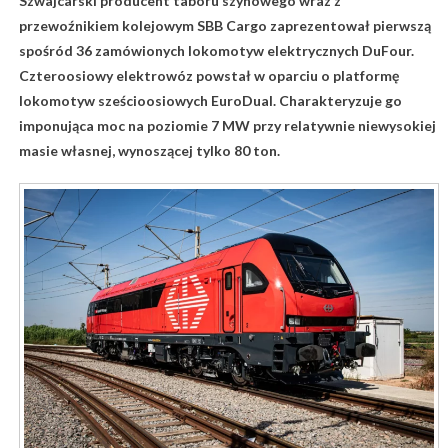
Szwajcarski producent taboru szynowego wraz z
przewoźnikiem kolejowym SBB Cargo zaprezentował pierwszą
spośród 36 zamówionych lokomotyw elektrycznych DuFour.
Czteroosiowy elektrowóz powstał w oparciu o platformę
lokomotyw sześcioosiowych EuroDual. Charakteryzuje go
imponująca moc na poziomie 7 MW przy relatywnie niewysokiej
masie własnej, wynoszącej tylko 80 ton.