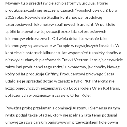
Mówimy tu o przedstawicielach platformy EuroDual, której
produkcja zaczęła się jeszcze w czasach “vosslochowskich”, bo w
2012 roku. Równolegle Stadler kontynuował produkcję
czteroosiowych lokomotyw spalinowych Eurolight. W portfolio
spółki brakowało w tej sytuacji przez lata czteroosiowych
lokomotyw elektrycznych. Od wielu dekad to właśnie takie
lokomotywy są zamawiane w Europie w największych ilościach. W
kontekście ostatnich kilkunastu lat wspomnieć tu należy choćby o
niezwykle udanych platformach Traxx i Vectron. Istnieją oczywiście
także inni producenci tego rodzaju lokomotyw, jak choćby Newag,
który od lat produkuje Griffiny. Producentowi z Nowego Sącza
udało się je sprzedać dotąd w zasadzie tylko PKP Intercity, nie
licząc pojedynczych egzemplarzy dla Lotos Kolej i Orlen KolTrans,
połączonych w późniejszym czasie w Orlen Kolej.
Poważną próbę przełamania dominacji Alstomu i Siemensa na tym
rynku podjął także Stadler, który niespełna 2 lata temu podpisał
umowę ze szwajcarskim państwowym przewoźnikiem kolejowym