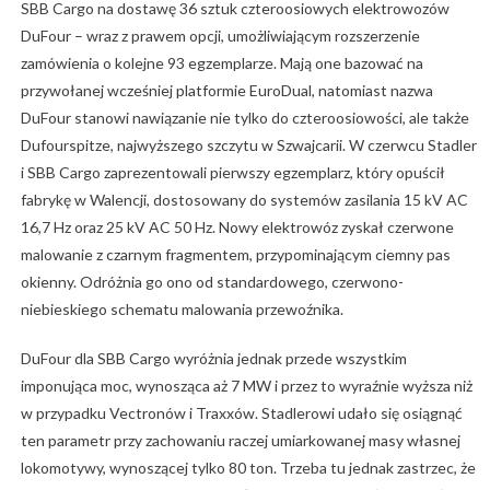
SBB Cargo na dostawę 36 sztuk czteroosiowych elektrowozów
DuFour – wraz z prawem opcji, umożliwiającym rozszerzenie
zamówienia o kolejne 93 egzemplarze. Mają one bazować na
przywołanej wcześniej platformie EuroDual, natomiast nazwa
DuFour stanowi nawiązanie nie tylko do czteroosiowości, ale także
Dufourspitze, najwyższego szczytu w Szwajcarii. W czerwcu Stadler
i SBB Cargo zaprezentowali pierwszy egzemplarz, który opuścił
fabrykę w Walencji, dostosowany do systemów zasilania 15 kV AC
16,7 Hz oraz 25 kV AC 50 Hz. Nowy elektrowóz zyskał czerwone
malowanie z czarnym fragmentem, przypominającym ciemny pas
okienny. Odróżnia go ono od standardowego, czerwono-
niebieskiego schematu malowania przewoźnika.
DuFour dla SBB Cargo wyróżnia jednak przede wszystkim
imponująca moc, wynosząca aż 7 MW i przez to wyraźnie wyższa niż
w przypadku Vectronów i Traxxów. Stadlerowi udało się osiągnąć
ten parametr przy zachowaniu raczej umiarkowanej masy własnej
lokomotywy, wynoszącej tylko 80 ton. Trzeba tu jednak zastrzec, że