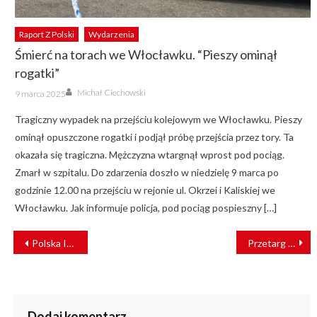
Raport Z Polski
Wydarzenia
Śmierć na torach we Włocławku. “Pieszy ominął
rogatki”
Author
Posted
Michał Ciechowski
9 marca 2025
on
Tragiczny wypadek na przejściu kolejowym we Włocławku. Pieszy
ominął opuszczone rogatki i podjął próbę przejścia przez tory. Ta
okazała się tragiczna. Mężczyzna wtargnął wprost pod pociąg.
Zmarł w szpitalu. Do zdarzenia doszło w niedzielę 9 marca po
godzinie 12.00 na przejściu w rejonie ul. Okrzei i Kaliskiej we
Włocławku. Jak informuje policja, pod pociąg pospieszny […]
NAWIGACJA
Polska Izba Kolei dołącza do UNIFE
Przetarg na tabor KDP. Pesa Bydgoszcz łączy siły z Hitachi Rail
WPISU
Dodaj komentarz