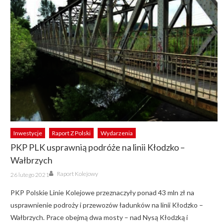
Inwestycje
Raport Z Polski
Wydarzenia
PKP PLK usprawnią podróże na linii Kłodzko –
Wałbrzych
Author
Posted
Raport Kolejowy
26 lutego 2021
on
PKP Polskie Linie Kolejowe przeznaczyły ponad 43 mln zł na
usprawnienie podroży i przewozów ładunków na linii Kłodzko –
Wałbrzych. Prace obejmą dwa mosty – nad Nysą Kłodzką i