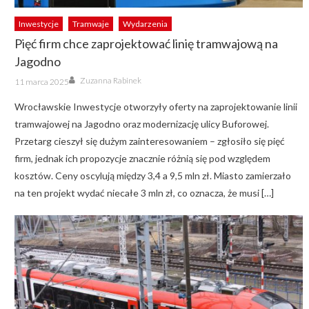
Inwestycje
Tramwaje
Wydarzenia
Pięć firm chce zaprojektować linię tramwajową na
Jagodno
Author
Posted
Zuzanna Rabinek
11 marca 2025
on
Wrocławskie Inwestycje otworzyły oferty na zaprojektowanie linii
tramwajowej na Jagodno oraz modernizację ulicy Buforowej.
Przetarg cieszył się dużym zainteresowaniem – zgłosiło się pięć
firm, jednak ich propozycje znacznie różnią się pod względem
kosztów. Ceny oscylują między 3,4 a 9,5 mln zł. Miasto zamierzało
na ten projekt wydać niecałe 3 mln zł, co oznacza, że musi […]