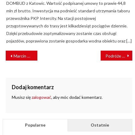
DOMBUD z Katowic. Wartość podpisanej umowy to prawie 44,8
mln zł brutto. Inwestycja ma podnieść standard utrzymania taboru
przewoźnika PKP Intercity. Na stacji postojowej
przygotowywanych do trasy jest kilkadziesiąt pociągów dziennie.
Dzięki przebudowie zoptymalizowany zostanie czas obsługi
pojazdów, poprawiona zostanie gospodarka wodna obiektu oraz […]
NAWIGACJA
Marcin Górecki dyrektorem komunikacji i marketingu w Siemens Mobility Polska
Podróże koleją w III kwartale 2023 roku [RAPORT]
WPISU
Dodaj komentarz
Musisz się
zalogować
, aby móc dodać komentarz.
Popularne
Ostatnie