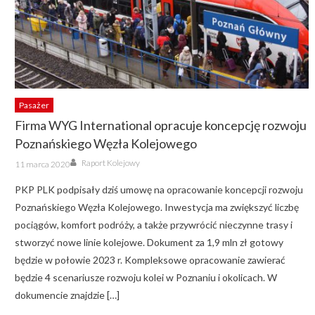
Pasażer
Firma WYG International opracuje koncepcję rozwoju
Poznańskiego Węzła Kolejowego
Author
Posted
Raport Kolejowy
11 marca 2020
on
PKP PLK podpisały dziś umowę na opracowanie koncepcji rozwoju
Poznańskiego Węzła Kolejowego. Inwestycja ma zwiększyć liczbę
pociągów, komfort podróży, a także przywrócić nieczynne trasy i
stworzyć nowe linie kolejowe. Dokument za 1,9 mln zł gotowy
będzie w połowie 2023 r. Kompleksowe opracowanie zawierać
będzie 4 scenariusze rozwoju kolei w Poznaniu i okolicach. W
dokumencie znajdzie […]