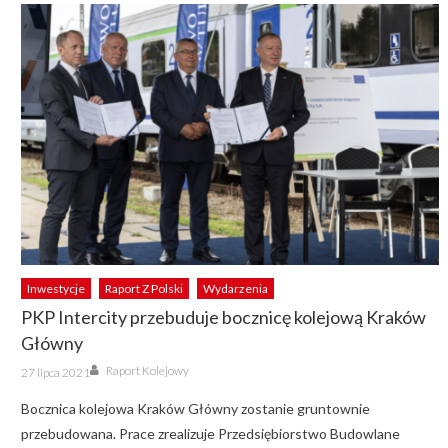
Inwestycje
Raport Z Polski
Wydarzenia
PKP Intercity przebuduje bocznicę kolejową Kraków
Główny
Author
Posted
Raport Kolejowy
27 lipca 2021
on
Bocznica kolejowa Kraków Główny zostanie gruntownie
przebudowana. Prace zrealizuje Przedsiębiorstwo Budowlane