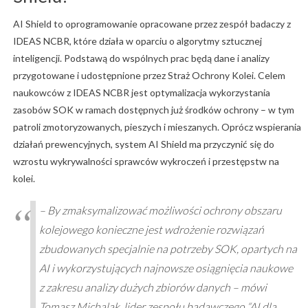
AI Shield to oprogramowanie opracowane przez zespół badaczy z
IDEAS NCBR, które działa w oparciu o algorytmy sztucznej
inteligencji. Podstawą do wspólnych prac będą dane i analizy
przygotowane i udostępnione przez Straż Ochrony Kolei. Celem
naukowców z IDEAS NCBR jest optymalizacja wykorzystania
zasobów SOK w ramach dostępnych już środków ochrony – w tym
patroli zmotoryzowanych, pieszych i mieszanych. Oprócz wspierania
działań prewencyjnych, system AI Shield ma przyczynić się do
wzrostu wykrywalności sprawców wykroczeń i przestępstw na
kolei.
– By zmaksymalizować możliwości ochrony obszaru
kolejowego konieczne jest wdrożenie rozwiązań
zbudowanych specjalnie na potrzeby SOK, opartych na
AI i wykorzystujących najnowsze osiągnięcia naukowe
z zakresu analizy dużych zbiorów danych – mówi
Tomasz Michalak, lider zespołu badawczego “AI dla