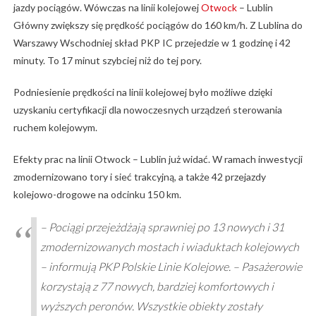
jazdy pociągów. Wówczas na linii kolejowej
Otwock
– Lublin
Główny zwiększy się prędkość pociągów do 160 km/h. Z Lublina do
Warszawy Wschodniej skład PKP IC przejedzie w 1 godzinę i 42
minuty. To 17 minut szybciej niż do tej pory.
Podniesienie prędkości na linii kolejowej było możliwe dzięki
uzyskaniu certyfikacji dla nowoczesnych urządzeń sterowania
ruchem kolejowym.
Efekty prac na linii Otwock – Lublin już widać. W ramach inwestycji
zmodernizowano tory i sieć trakcyjną, a także 42 przejazdy
kolejowo-drogowe na odcinku 150 km.
– Pociągi przejeżdżają sprawniej po 13 nowych i 31
zmodernizowanych mostach i wiaduktach kolejowych
– informują PKP Polskie Linie Kolejowe. – Pasażerowie
korzystają z 77 nowych, bardziej komfortowych i
wyższych peronów. Wszystkie obiekty zostały