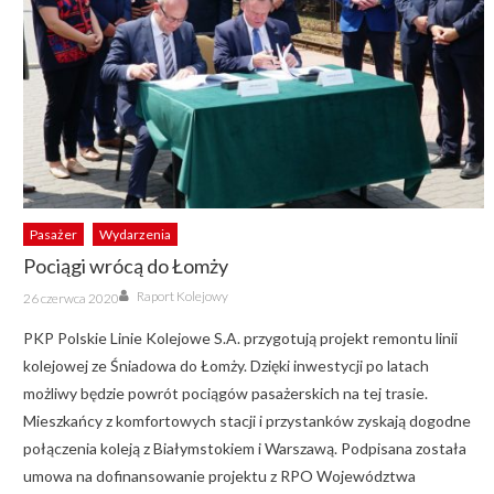
Pasażer
Wydarzenia
Pociągi wrócą do Łomży
Author
Posted
Raport Kolejowy
26 czerwca 2020
on
PKP Polskie Linie Kolejowe S.A. przygotują projekt remontu linii
kolejowej ze Śniadowa do Łomży. Dzięki inwestycji po latach
możliwy będzie powrót pociągów pasażerskich na tej trasie.
Mieszkańcy z komfortowych stacji i przystanków zyskają dogodne
połączenia koleją z Białymstokiem i Warszawą. Podpisana została
umowa na dofinansowanie projektu z RPO Województwa