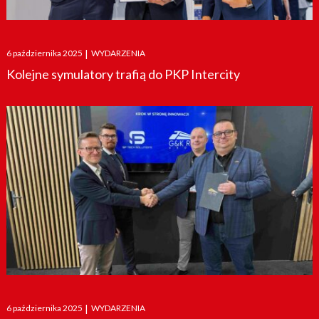
Posted
6 października 2025
|
WYDARZENIA
on
Kolejne symulatory trafią do PKP Intercity
Posted
6 października 2025
|
WYDARZENIA
on