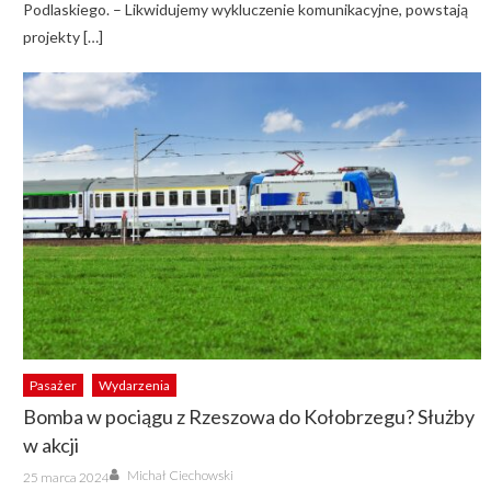
Podlaskiego. – Likwidujemy wykluczenie komunikacyjne, powstają
projekty […]
Pasażer
Wydarzenia
Bomba w pociągu z Rzeszowa do Kołobrzegu? Służby
w akcji
Author
Posted
Michał Ciechowski
25 marca 2024
on