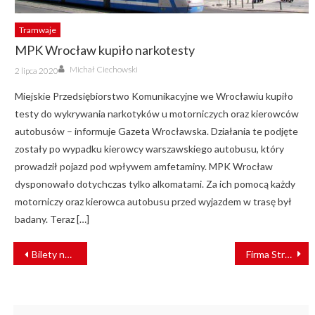
Tramwaje
MPK Wrocław kupiło narkotesty
Author
Posted
Michał Ciechowski
2 lipca 2020
on
Miejskie Przedsiębiorstwo Komunikacyjne we Wrocławiu kupiło
testy do wykrywania narkotyków u motorniczych oraz kierowców
autobusów – informuje Gazeta Wrocławska. Działania te podjęte
zostały po wypadku kierowcy warszawskiego autobusu, który
prowadził pojazd pod wpływem amfetaminy. MPK Wrocław
dysponowało dotychczas tylko alkomatami. Za ich pomocą każdy
motorniczy oraz kierowca autobusu przed wyjazdem w trasę był
badany. Teraz […]
NAWIGACJA
Bilety na pociągi PKP Intercity kupimy na stacji benzynowej?
Firma Stroer zdjęła reklamy z warszawskiego metra
WPISU