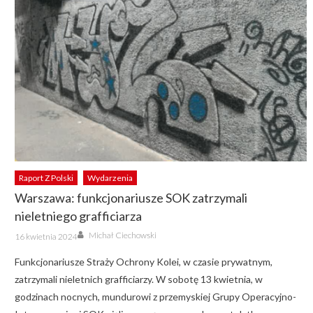
Raport Z Polski
Wydarzenia
Warszawa: funkcjonariusze SOK zatrzymali
nieletniego grafficiarza
Author
Posted
Michał Ciechowski
16 kwietnia 2024
on
Funkcjonariusze Straży Ochrony Kolei, w czasie prywatnym,
zatrzymali nieletnich grafficiarzy. W sobotę 13 kwietnia, w
godzinach nocnych, mundurowi z przemyskiej Grupy Operacyjno-