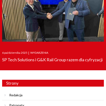
Posted
6 października 2025
|
WYDARZENIA
on
SP Tech Solutions i G&K Rail Group razem dla cyfryzacji
Strony
Redakcja
Patronaty