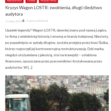
Aktualności
Global
Wydarzenia
Kryzys Wagon LOSTR: zwolnienia, długi i śledztwo
audytora
Author
Posted
Zuzanna Rabinek
21 lipca 2025
on
Upadek legendy? Wagon LOSTR, dawniej znany pod nazwą Legios,
to firma z wieloletnią historią i renomą w branży kolejowej. Niestety,
po popadnięciu w spiralę długów, została przejęta przez braci Šuška,
którzy rozpoczęli jej kontrowersyjną restrukturyzację. Dziś marka,
niegdyś utożsamiana z jakością, stoi na krawędzi – osłabiona
finansowo, opuszczana przez pracowników i krytykowana przez
audytorów. W […]