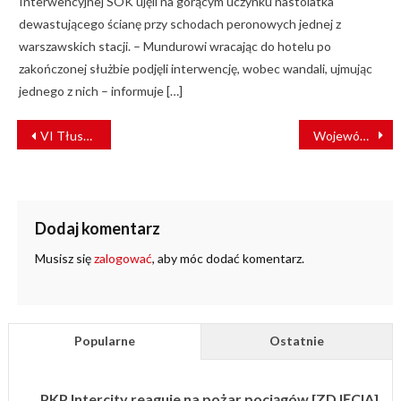
Interwencyjnej SOK ujęli na gorącym uczynku nastolatka
dewastującego ścianę przy schodach peronowych jednej z
warszawskich stacji. – Mundurowi wracając do hotelu po
zakończonej służbie podjęli interwencję, wobec wandali, ujmując
jednego z nich – informuje […]
NAWIGACJA
VI Tłuszczański Dzień Techniki Kolejowej – Mazowieckie Dni Kolei już wkrótce
Województwo warmińsko-mazurskie ogłosiło przetarg na przewozy kolejowe
WPISU
Dodaj komentarz
Musisz się
zalogować
, aby móc dodać komentarz.
Popularne
Ostatnie
PKP Intercity reaguje na pożar pociągów [ZDJĘCIA]