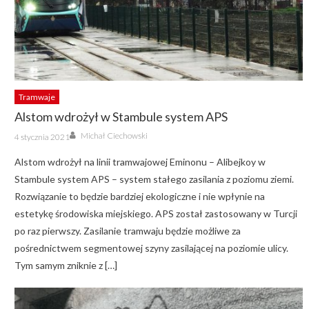
Tramwaje
Alstom wdrożył w Stambule system APS
Author
Posted
Michał Ciechowski
4 stycznia 2021
on
Alstom wdrożył na linii tramwajowej Eminonu – Alibejkoy w
Stambule system APS – system stałego zasilania z poziomu ziemi.
Rozwiązanie to będzie bardziej ekologiczne i nie wpłynie na
estetykę środowiska miejskiego. APS został zastosowany w Turcji
po raz pierwszy. Zasilanie tramwaju będzie możliwe za
pośrednictwem segmentowej szyny zasilającej na poziomie ulicy.
Tym samym zniknie z […]