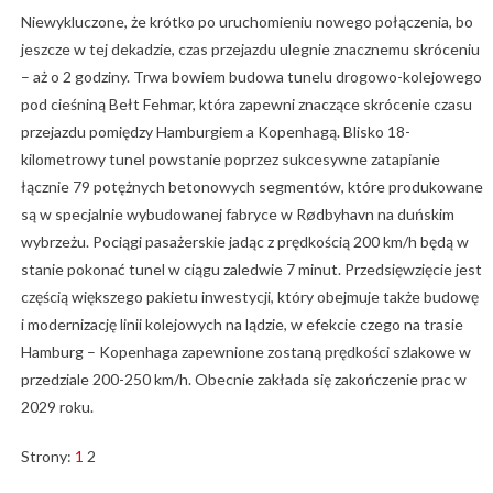
Niewykluczone, że krótko po uruchomieniu nowego połączenia, bo
jeszcze w tej dekadzie, czas przejazdu ulegnie znacznemu skróceniu
– aż o 2 godziny. Trwa bowiem budowa tunelu drogowo-kolejowego
pod cieśniną Bełt Fehmar, która zapewni znaczące skrócenie czasu
przejazdu pomiędzy Hamburgiem a Kopenhagą. Blisko 18-
kilometrowy tunel powstanie poprzez sukcesywne zatapianie
łącznie 79 potężnych betonowych segmentów, które produkowane
są w specjalnie wybudowanej fabryce w Rødbyhavn na duńskim
wybrzeżu. Pociągi pasażerskie jadąc z prędkością 200 km/h będą w
stanie pokonać tunel w ciągu zaledwie 7 minut. Przedsięwzięcie jest
częścią większego pakietu inwestycji, który obejmuje także budowę
i modernizację linii kolejowych na lądzie, w efekcie czego na trasie
Hamburg – Kopenhaga zapewnione zostaną prędkości szlakowe w
przedziale 200-250 km/h. Obecnie zakłada się zakończenie prac w
2029 roku.
Strony:
1
2