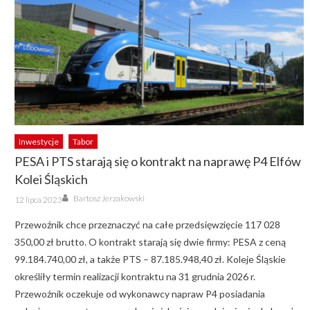
Inwestycje
Tabor
PESA i PTS starają się o kontrakt na naprawę P4 Elfów
Kolei Śląskich
Author
Posted
Bartosz Jerzakowski
12 lipca 2023
on
Przewoźnik chce przeznaczyć na całe przedsięwzięcie 117 028
350,00 zł brutto. O kontrakt starają się dwie firmy: PESA z ceną
99.184.740,00 zł, a także PTS – 87.185.948,40 zł. Koleje Śląskie
określiły termin realizacji kontraktu na 31 grudnia 2026 r.
Przewoźnik oczekuje od wykonawcy napraw P4 posiadania