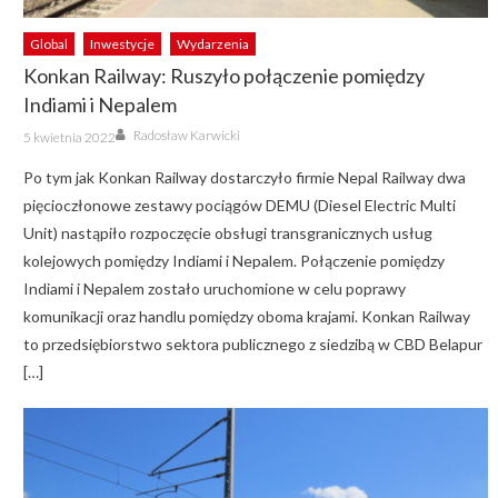
Global
Inwestycje
Wydarzenia
Konkan Railway: Ruszyło połączenie pomiędzy
Indiami i Nepalem
Author
Posted
Radosław Karwicki
5 kwietnia 2022
on
Po tym jak Konkan Railway dostarczyło firmie Nepal Railway dwa
pięcioczłonowe zestawy pociągów DEMU (Diesel Electric Multi
Unit) nastąpiło rozpoczęcie obsługi transgranicznych usług
kolejowych pomiędzy Indiami i Nepalem. Połączenie pomiędzy
Indiami i Nepalem zostało uruchomione w celu poprawy
komunikacji oraz handlu pomiędzy oboma krajami. Konkan Railway
to przedsiębiorstwo sektora publicznego z siedzibą w CBD Belapur
[…]