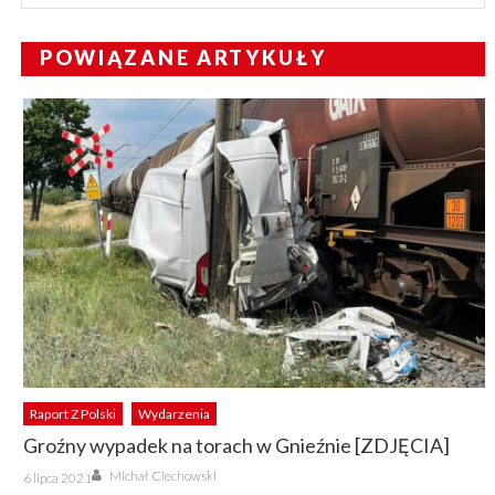
POWIĄZANE ARTYKUŁY
Raport Z Polski
Wydarzenia
Groźny wypadek na torach w Gnieźnie [ZDJĘCIA]
Author
Posted
Michał Ciechowski
6 lipca 2021
on