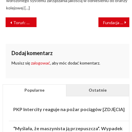
wdrożonego systemu zarządzania jakością w odniesieniu do branży
kolejowej […]
NAWIGACJA
Toruń: Ciężarówka zerwała sieć trakcyjną. Utrudnienia także w piątek
Fundacja Grupy PKP ratuje zabytki kolejnictwa
WPISU
Dodaj komentarz
Musisz się
zalogować
, aby móc dodać komentarz.
Popularne
Ostatnie
PKP Intercity reaguje na pożar pociągów [ZDJĘCIA]
“Myślała, że maszynista ją przepuszcza”. Wypadek