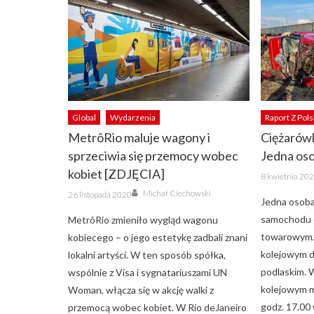
Global
Wydarzenia
Raport Z Pols
MetrôRio maluje wagony i
Ciężarówk
sprzeciwia się przemocy wobec
Jedna os
kobiet [ZDJĘCIA]
Posted
8 kwietnia 20
on
Author
Posted
Michał Ciechowski
26 listopada 2020
on
Jedna osoba
samochodu 
MetrôRio zmieniło wygląd wagonu
towarowym. 
kobiecego – o jego estetykę zadbali znani
kolejowym 
lokalni artyści. W ten sposób spółka,
podlaskim. 
wspólnie z Visa i sygnatariuszami UN
kolejowym m
Woman, włącza się w akcję walki z
godz. 17.00
przemocą wobec kobiet. W Rio deJaneiro