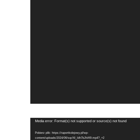
Odtwarzacz
Media error: Format(s) not supported or source(s) not found
video
Pobierz plik: https://raportkolejowy.pl/wp-
content/uploads/2024/06/sqcNl_Idh7bJhAf9.mp4?_=2