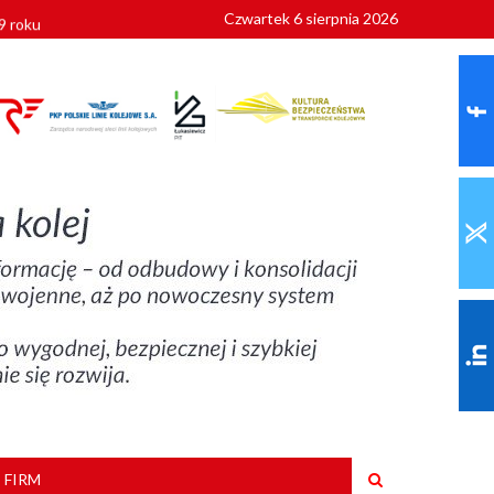
Czwartek 6 sierpnia 2026
9 roku
 FIRM