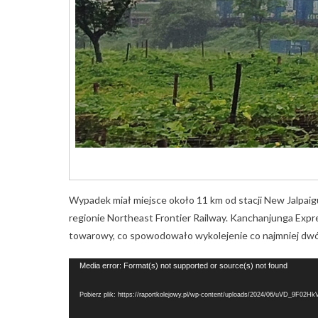
Wypadek miał miejsce około 11 km od stacji New Jalpaigur
regionie Northeast Frontier Railway. Kanchanjunga Expre
towarowy, co spowodowało wykolejenie co najmniej dw
Odtwarzacz
Media error: Format(s) not supported or source(s) not found
video
Pobierz plik: https://raportkolejowy.pl/wp-content/uploads/2024/06/uVD_9F02