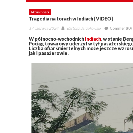
Aktualności
Tragedia na torach w Indiach [VIDEO]
Posted
Author
17 czerwca 2024
Bartosz Jerzakowski
Comment(0)
on
W północno-wschodnich
Indiach
, w stanie Be
Pociąg towarowy uderzył w tył pasażerskiego e
Liczba ofiar śmiertelnych może jeszcze wzro
jak i pasażerowie.