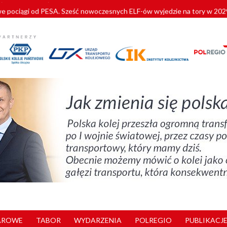
pociągi od PESA. Sześć nowoczesnych ELF-ów wyjedzie na tory w 202
c dla GySEV gotowe
 alkoholu i wjeżdżają na tory
 Przemyśla
zystkie Vectrony na 230 km/h
AROWE
TABOR
WYDARZENIA
POLREGIO
PUBLIKACJE