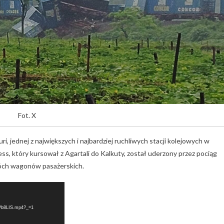
Fot. X
i, jednej z największych i najbardziej ruchliwych stacji kolejowych w
ss, który kursował z Agartali do Kalkuty, został uderzony przez pociąg
óch wagonów pasażerskich.
HkVb8LIS.mp4?_=1