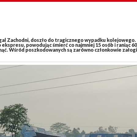
ngal Zachodni, doszło do tragicznego wypadku kolejowego.
kspresu, powodując śmierć co najmniej 15 osób i raniąc 60
snąć. Wśród poszkodowanych są zarówno członkowie załogi