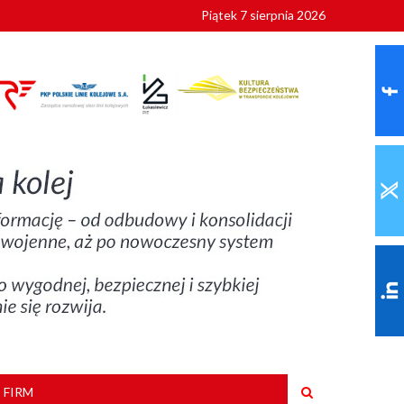
Piątek 7 sierpnia 2026
ionalnych
szkoły
 FIRM