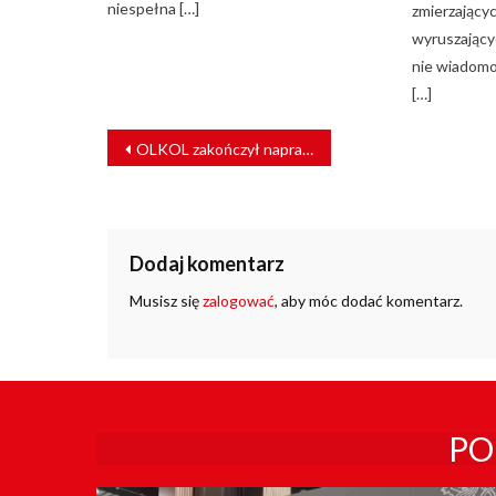
niespełna […]
zmierzający
wyruszający
nie wiadomo
[…]
NAWIGACJA
OLKOL zakończył naprawę powypadkową lokomotywy EP07-1058 [ZDJĘCIA]
WPISU
Dodaj komentarz
Musisz się
zalogować
, aby móc dodać komentarz.
PO