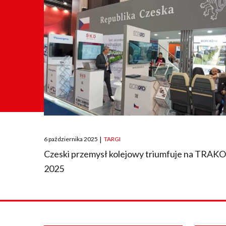
Posted
6 października 2025
|
TARGI
on
Czeski przemysł kolejowy triumfuje na TRAK
2025