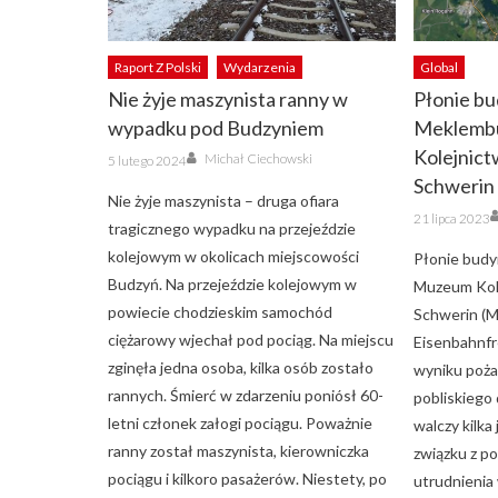
Raport Z Polski
Wydarzenia
Global
Nie żyje maszynista ranny w
Płonie b
wypadku pod Budzyniem
Meklemb
Author
Kolejnict
Posted
Michał Ciechowski
5 lutego 2024
on
Schwerin
Nie żyje maszynista – druga ofiara
Posted
21 lipca 2023
on
tragicznego wypadku na przejeździe
kolejowym w okolicach miejscowości
Płonie bud
Budzyń. Na przejeździe kolejowym w
Muzeum Kole
powiecie chodzieskim samochód
Schwerin (
ciężarowy wjechał pod pociąg. Na miejscu
Eisenbahnfr
zginęła jedna osoba, kilka osób zostało
wyniku poża
rannych. Śmierć w zdarzeniu poniósł 60-
pobliskiego
letni członek załogi pociągu. Poważnie
walczy kilka
ranny został maszynista, kierowniczka
związku z p
pociągu i kilkoro pasażerów. Niestety, po
utrudnienia