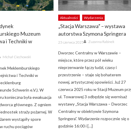
Aktualności
Wydarzenia
udynek
„Stacja Warszawa” – wystawa
urskiego Muzeum
autorstwa Szymona Springera
wa i Techniki w
Author
Posted
Zuzanna Rabinek
23 czerwca 2025
on
Dworzec Centralny w Warszawie –
Author
Michał Ciechowski
miejsce, które przez pół wieku
nieprzerwanie łączy ludzi, czasy i
ynek Meklemburskiego
przestrzenie – staje się bohaterem
jnictwa i Techniki w
nowej, artystycznej opowieści. Już 27
Mecklenburg
czerwca 2025 roku w Stacji Muzeum prz
eunde Schwerin e.V.). W
ul. Towarowej 3 odbędzie się wernisaż
ru konieczna była ewakuacja
wystawy „Stacja Warszawa – Dworzec
 dworca głównego. Z ogniem
Centralny w obiektywie Szymona
 jednostek straży pożarnej. W
Springera”. Wydarzenie rozpocznie się o
ożarem wystąpiły spore
godzinie 16:00 i […]
 w ruchu pociągów