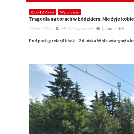
Raport Z Polski
Wydarzenia
Tragedia na torach w Łódzkiem. Nie żyje kobi
Posted
Author
13 lipca 2021
Michał Ciechowski
Comment(0)
on
Pod pociąg relacji Łódź – Zduńska Wola wtargnęła kob