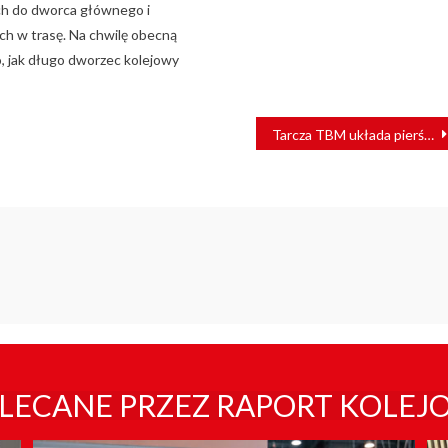
ch do dworca głównego i
ch w trasę. Na chwilę obecną
, jak długo dworzec kolejowy
Tarcza TBM układa pierścienie dwutorowego tunelu w stronę Łodzi Fabrycznej [ZDJĘCIA]
LECANE PRZEZ RAPORT KOLEJ