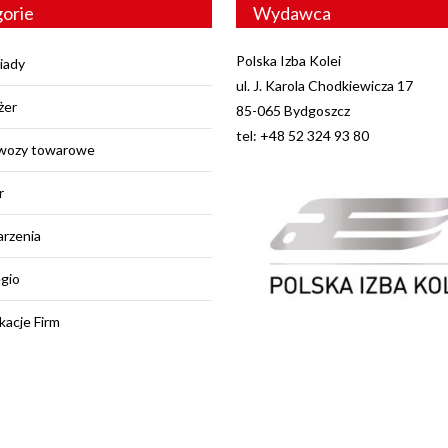
orie
Wydawca
Polska Izba Kolei
iady
ul. J. Karola Chodkiewicza 17
żer
85-065 Bydgoszcz
tel: +48 52 324 93 80
wozy towarowe
r
rzenia
egio
kacje Firm