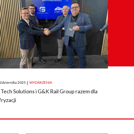
ted
aździernika 2025
|
WYDARZENIA
 Tech Solutions i G&K Rail Group razem dla
fryzacji