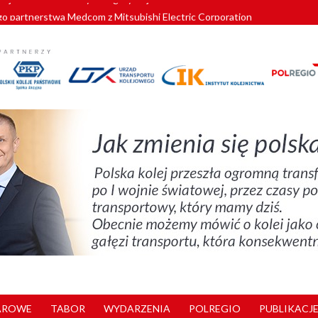
o partnerstwa Medcom z Mitsubishi Electric Corporation
tnerem „Lata na Dolnym Śląsku”. We Wrocławiu rusza weekend pełen reg
pomorskie znów szuka dostawcy nowych EZT
ach kolejowych w północnej Wielkopolsce. Łatwiejsze dojazdy do pracy i 
nuje nowe standardy kategoryzacji dworców
AROWE
TABOR
WYDARZENIA
POLREGIO
PUBLIKACJE