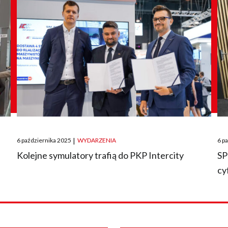
Posted
Pos
6 października 2025
|
WYDARZENIA
6 p
on
on
O
Kolejne symulatory trafią do PKP Intercity
SP
cy