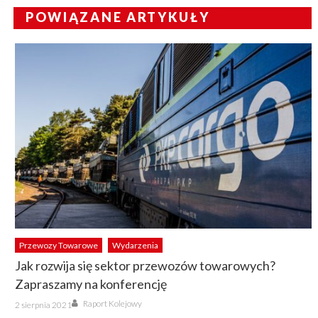
POWIĄZANE ARTYKUŁY
Przewozy Towarowe
Wydarzenia
Jak rozwija się sektor przewozów towarowych?
Zapraszamy na konferencję
Author
Posted
Raport Kolejowy
2 sierpnia 2021
on