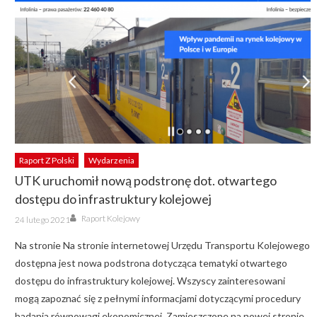
Raport Z Polski
Wydarzenia
UTK uruchomił nową podstronę dot. otwartego
dostępu do infrastruktury kolejowej
Author
Posted
Raport Kolejowy
24 lutego 2021
on
Na stronie Na stronie internetowej Urzędu Transportu Kolejowego
dostępna jest nowa podstrona dotycząca tematyki otwartego
dostępu do infrastruktury kolejowej. Wszyscy zainteresowani
mogą zapoznać się z pełnymi informacjami dotyczącymi procedury
badania równowagi ekonomicznej. Zamieszczone na nowej stronie