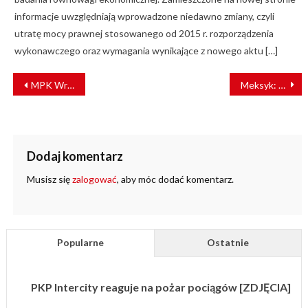
informacje uwzględniają wprowadzone niedawno zmiany, czyli
utratę mocy prawnej stosowanego od 2015 r. rozporządzenia
wykonawczego oraz wymagania wynikające z nowego aktu […]
NAWIGACJA
MPK Wrocław w upały zapewni czworonogom wodę
Meksyk: Linię kolejową Tren Maya zbuduje konsorcjum pod przewodnictwem Alstom-Bombardier
WPISU
Dodaj komentarz
Musisz się
zalogować
, aby móc dodać komentarz.
Popularne
Ostatnie
PKP Intercity reaguje na pożar pociągów [ZDJĘCIA]