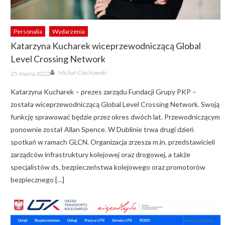
Personalia
Wydarzenia
Katarzyna Kucharek wiceprzewodniczącą Global
Level Crossing Network
Author
Posted
Michał Ciechowski
25 marca 2022
on
Katarzyna Kucharek – prezes zarządu Fundacji Grupy PKP –
została wiceprzewodniczącą Global Level Crossing Network. Swoją
funkcję sprawować będzie przez okres dwóch lat. Przewodniczącym
ponownie został Allan Spence. W Dublinie trwa drugi dzień
spotkań w ramach GLCN. Organizacja zrzesza m.in. przedstawicieli
zarządców infrastruktury kolejowej oraz drogowej, a także
specjalistów ds. bezpieczeństwa kolejowego oraz promotorów
bezpiecznego […]