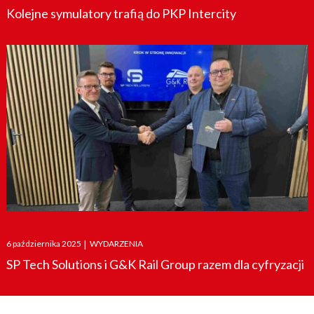
Kolejne symulatory trafią do PKP Intercity
Posted
6 października 2025
|
WYDARZENIA
on
SP Tech Solutions i G&K Rail Group razem dla cyfryzacji