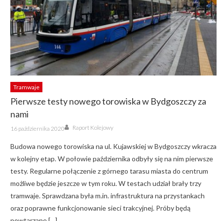
Tramwaje
Pierwsze testy nowego torowiska w Bydgoszczy za
nami
Author
Posted
Raport Kolejowy
16 października 2020
on
Budowa nowego torowiska na ul. Kujawskiej w Bydgoszczy wkracza
w kolejny etap. W połowie października odbyły się na nim pierwsze
testy. Regularne połączenie z górnego tarasu miasta do centrum
możliwe będzie jeszcze w tym roku. W testach udział brały trzy
tramwaje. Sprawdzana była m.in. infrastruktura na przystankach
oraz poprawne funkcjonowanie sieci trakcyjnej. Próby będą
powtarzane […]