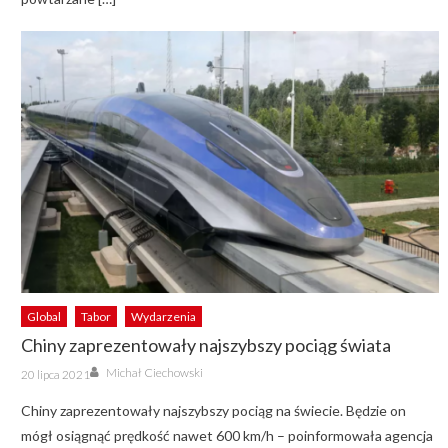
Global
Tabor
Wydarzenia
Chiny zaprezentowały najszybszy pociąg świata
Author
Posted
Michał Ciechowski
20 lipca 2021
on
Chiny zaprezentowały najszybszy pociąg na świecie. Będzie on
mógł osiągnąć prędkość nawet 600 km/h – poinformowała agencja