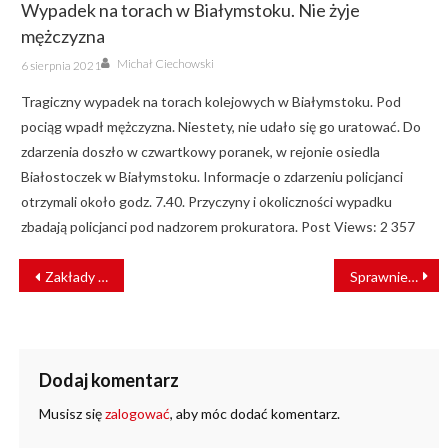
Wypadek na torach w Białymstoku. Nie żyje
mężczyzna
Author
Posted
Michał Ciechowski
6 sierpnia 2021
on
Tragiczny wypadek na torach kolejowych w Białymstoku. Pod
pociąg wpadł mężczyzna. Niestety, nie udało się go uratować. Do
zdarzenia doszło w czwartkowy poranek, w rejonie osiedla
Białostoczek w Białymstoku. Informacje o zdarzeniu policjanci
otrzymali około godz. 7.40. Przyczyny i okoliczności wypadku
zbadają policjanci pod nadzorem prokuratora. Post Views: 2 357
NAWIGACJA
Zakłady na Ukrainie wznawiają produkcję wagonów cystern
Sprawniejsze podróże koleją w świętokrzyskim
WPISU
Dodaj komentarz
Musisz się
zalogować
, aby móc dodać komentarz.