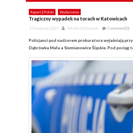
Raport Z Polski
Wydarzenia
Tragiczny wypadek na torach w Katowicach
Posted
Author
27 kwietnia 2021
Michał Ciechowski
Comment(0)
on
Policjanci pod nadzorem prokuratora wyjaśniają prz
Dąbrówka Mała a Siemianowice Śląskie. Pod pociąg t