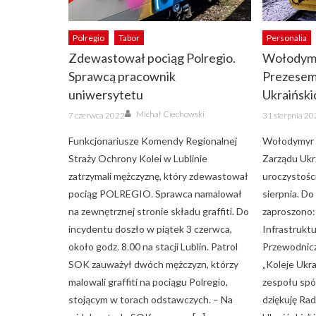
Polregio
Tabor
Personalia
Zdewastował pociąg Polregio.
Wołodym
Sprawcą pracownik
Prezesem
uniwersytetu
Ukraiński
Author
Posted
Posted
Michał Ciechowski
7 czerwca 2022
31 sierpnia 2
on
on
Funkcjonariusze Komendy Regionalnej
Wołodymyr 
Straży Ochrony Kolei w Lublinie
Zarządu Ukrz
zatrzymali mężczyznę, który zdewastował
uroczystośc
pociąg POLREGIO. Sprawca namalował
sierpnia. D
na zewnętrznej stronie składu graffiti. Do
zaproszono: 
incydentu doszło w piątek 3 czerwca,
Infrastruktu
około godz. 8.00 na stacji Lublin. Patrol
Przewodnic
SOK zauważył dwóch mężczyzn, którzy
„Koleje Ukra
malowali graffiti na pociągu Polregio,
zespołu spó
stojącym w torach odstawczych. – Na
dziękuję Rad