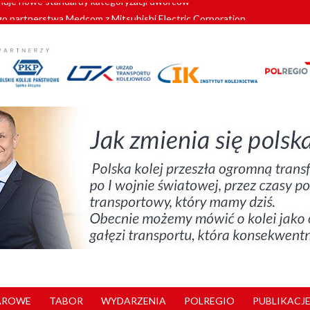
o partnerstwa Medcom z Mitsubishi Electric Corporation
tnerem „Lata na Dolnym Śląsku”. We Wrocławiu rusza weekend pełen reg
pomorskie znów szuka dostawcy nowych EZT
ach kolejowych w północnej Wielkopolsce. Łatwiejsze dojazdy do pracy i 
nuje nowe standardy kategoryzacji dworców
AROWE
TABOR
WYDARZENIA
POLREGIO
PUBLIKACJE