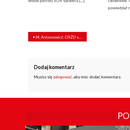
widok patrolu SOK sprawcy […]
Ukraińskie” 
powiedział 
NAWIGACJA
M. Antonowicz: OSŻD stawia na rozwój i usprawnienie międzynarodowych przewozów kolejowych [WYWIAD]
WPISU
Dodaj komentarz
Musisz się
zalogować
, aby móc dodać komentarz.
PO