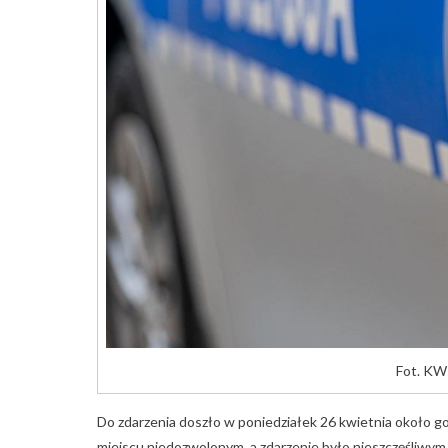
Fot. KWP
Do zdarzenia doszło w poniedziałek 26 kwietnia około go
miejscu niedozwolonym, a zdarzenie było nieszczęśliwym