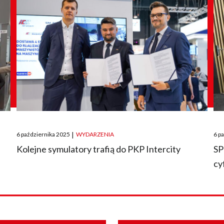
Posted
Pos
6 października 2025
|
WYDARZENIA
6 p
on
on
O
Kolejne symulatory trafią do PKP Intercity
SP
cy