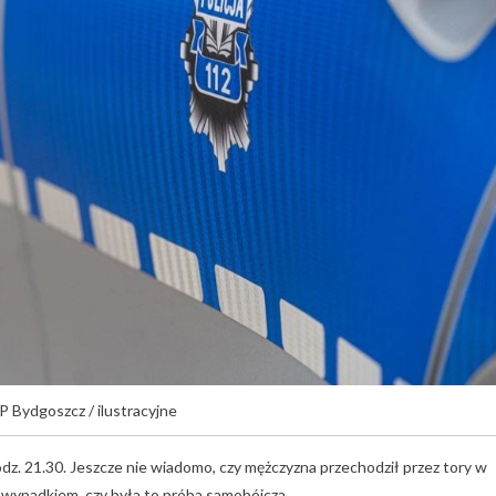
 Bydgoszcz / ilustracyjne
dz. 21.30. Jeszcze nie wiadomo, czy mężczyzna przechodził przez tory w
 wypadkiem, czy była to próba samobójcza.