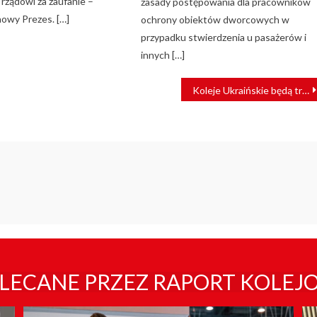
i rządowi za zaufanie –
zasady postępowania dla pracowników
nowy Prezes. […]
ochrony obiektów dworcowych w
przypadku stwierdzenia u pasażerów i
innych […]
Koleje Ukraińskie będą transportować przez porty morskie produkty naftowe
LECANE PRZEZ RAPORT KOLEJ