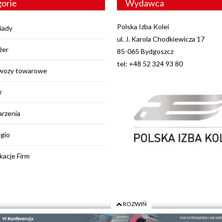
orie
Wydawca
Polska Izba Kolei
iady
ul. J. Karola Chodkiewicza 17
żer
85-065 Bydgoszcz
tel: +48 52 324 93 80
wozy towarowe
r
rzenia
egio
kacje Firm