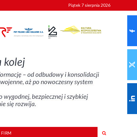
Piątek 7 sierpnia 2026
ionalnych
szkoły
 FIRM