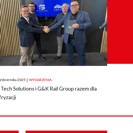
ted
aździernika 2025
|
WYDARZENIA
 Tech Solutions i G&K Rail Group razem dla
fryzacji