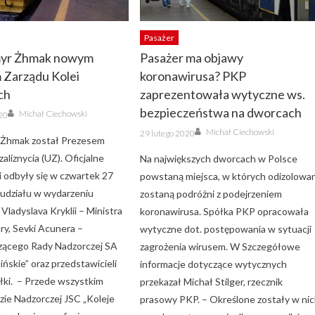
Pasażer
yr Żhmak nowym
Pasażer ma objawy
 Zarządu Kolei
koronawirusa? PKP
ch
zaprezentowała wytyczne ws.
Author
bezpieczeństwa na dworcach
Michał Ciechowski
020
Author
Posted
Michał Ciechowski
29 lutego 2020
on
Żhmak został Prezesem
aliznycia (UZ). Oficjalne
Na największych dworcach w Polsce
i odbyły się w czwartek 27
powstaną miejsca, w których odizolowan
o udziału w wydarzeniu
zostaną podróżni z podejrzeniem
Vladyslava Kryklii – Ministra
koronawirusa. Spółka PKP opracowała
ry, Sevki Acunera –
wytyczne dot. postępowania w sytuacji
zącego Rady Nadzorczej SA
zagrożenia wirusem. W Szczegółowe
ińskie” oraz przedstawicieli
informacje dotyczące wytycznych
łki. – Przede wszystkim
przekazał Michał Stilger, rzecznik
zie Nadzorczej JSC „Koleje
prasowy PKP. – Określone zostały w ni