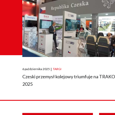
Posted
6 października 2025
|
TARGI
on
Czeski przemysł kolejowy triumfuje na TRAK
2025