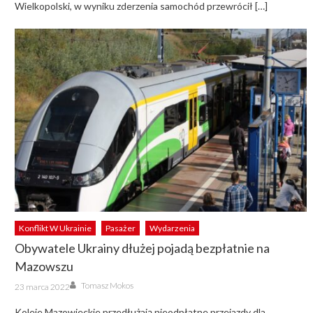
Wielkopolski, w wyniku zderzenia samochód przewrócił […]
Konflikt W Ukrainie
Pasażer
Wydarzenia
Obywatele Ukrainy dłużej pojadą bezpłatnie na
Mazowszu
Author
Posted
Tomasz Mokos
23 marca 2022
on
Koleje Mazowieckie przedłużają nieodpłatne przejazdy dla