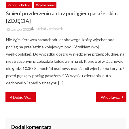
Raport Z Polski
Wydarzenia
Śmierć po zderzeniu auta z pociągiem pasażerskim
[ZDJĘCIA]
Author
Posted
Michał Ciechowski
12 czerwca 2022
on
Nie żyje kierowca samochodu osobowego, który wjechał pod
pociąg na przejeździe kolejowym pod Kórnikiem (woj.
wielkopolskie). Do wypadku doszło w niedzielne przedpołudnie, na
niestrzeżonym przejeździe kolejowym na ul. Klonowej w Dachowie
ok. godz. 10.30. Samochód osobowy marki audi wjechał na tory tuż
przed pędzący pociąg pasażerski. W wyniku zderzenia, auto
dachowało i spadło z nasypu […]
NAWIGACJA
Dębie Wielkie i Chrzęsne zyskają nowe dworce kolejowe [WIZUALIZACJE]
Wrocław szykuje przetarg na budowę ostatniego odcinka TAT
WPISU
Dodaj komentarz