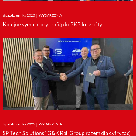
Posted
6 października 2025
|
WYDARZENIA
on
Kolejne symulatory trafią do PKP Intercity
Posted
6 października 2025
|
WYDARZENIA
on
SP Tech Solutions i G&K Rail Group razem dla cyfryzacji