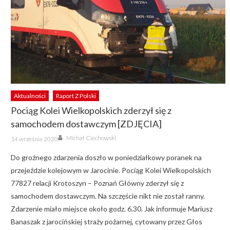
Aktualności
Raport Z Polski
Pociąg Kolei Wielkopolskich zderzył się z
samochodem dostawczym [ZDJĘCIA]
Author
Posted
Michał Ciechowski
14 września 2020
on
Do groźnego zdarzenia doszło w poniedziałkowy poranek na
przejeździe kolejowym w Jarocinie. Pociąg Kolei Wielkopolskich
77827 relacji Krotoszyn – Poznań Główny zderzył się z
samochodem dostawczym. Na szczęście nikt nie został ranny.
Zdarzenie miało miejsce około godz. 6.30. Jak informuje Mariusz
Banaszak z jarocińskiej straży pożarnej, cytowany przez Głos