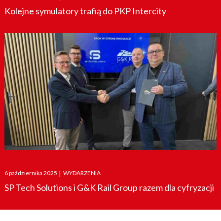
Kolejne symulatory trafią do PKP Intercity
Posted
6 października 2025
|
WYDARZENIA
on
SP Tech Solutions i G&K Rail Group razem dla cyfryzacji