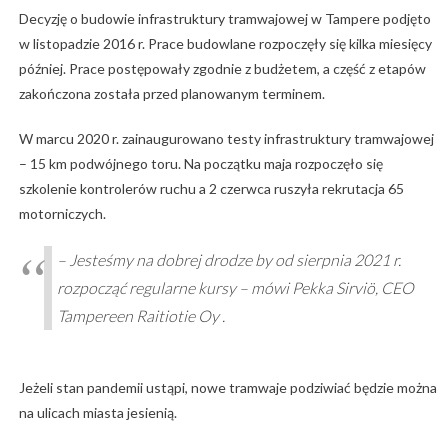
Decyzję o budowie infrastruktury tramwajowej w Tampere podjęto
w listopadzie 2016 r. Prace budowlane rozpoczęły się kilka miesięcy
później. Prace postępowały zgodnie z budżetem, a część z etapów
zakończona została przed planowanym terminem.
W marcu 2020 r. zainaugurowano testy infrastruktury tramwajowej
– 15 km podwójnego toru. Na początku maja rozpoczęło się
szkolenie kontrolerów ruchu a 2 czerwca ruszyła rekrutacja 65
motorniczych.
– Jesteśmy na dobrej drodze by od sierpnia 2021 r.
rozpocząć regularne kursy – mówi Pekka Sirviö, CEO
Tampereen Raitiotie Oy .
Jeżeli stan pandemii ustąpi, nowe tramwaje podziwiać będzie można
na ulicach miasta jesienią.