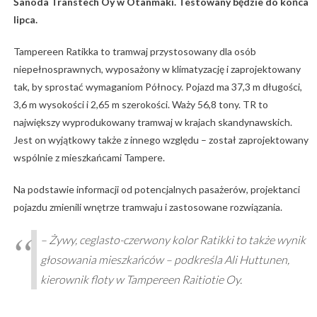
Šanoda Transtech Oy w Otanmäki. Testowany będzie do końca
lipca.
Tampereen Ratikka to tramwaj przystosowany dla osób
niepełnosprawnych, wyposażony w klimatyzację i zaprojektowany
tak, by sprostać wymaganiom Północy. Pojazd ma 37,3 m długości,
3,6 m wysokości i 2,65 m szerokości. Waży 56,8 tony. TR to
największy wyprodukowany tramwaj w krajach skandynawskich.
Jest on wyjątkowy także z innego względu – został zaprojektowany
wspólnie z mieszkańcami Tampere.
Na podstawie informacji od potencjalnych pasażerów, projektanci
pojazdu zmienili wnętrze tramwaju i zastosowane rozwiązania.
– Żywy, ceglasto-czerwony kolor Ratikki to także wynik
głosowania mieszkańców – podkreśla Ali Huttunen,
kierownik floty w Tampereen Raitiotie Oy.