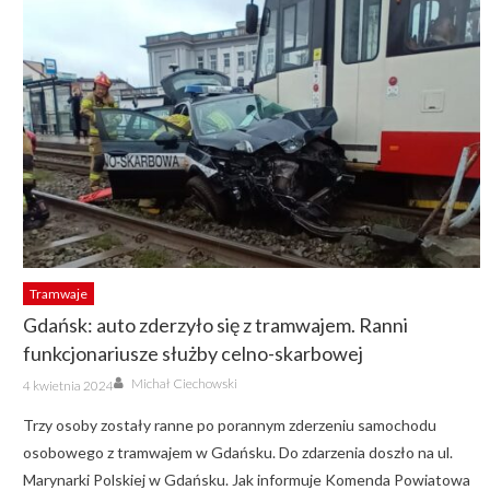
Tramwaje
Gdańsk: auto zderzyło się z tramwajem. Ranni
funkcjonariusze służby celno-skarbowej
Author
Posted
Michał Ciechowski
4 kwietnia 2024
on
Trzy osoby zostały ranne po porannym zderzeniu samochodu
osobowego z tramwajem w Gdańsku. Do zdarzenia doszło na ul.
Marynarki Polskiej w Gdańsku. Jak informuje Komenda Powiatowa