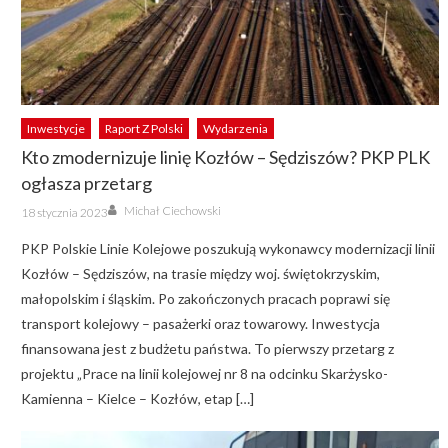
Inwestycje
Raport Z Polski
Wydarzenia
Kto zmodernizuje linię Kozłów – Sędziszów? PKP PLK
ogłasza przetarg
Author
Posted
Michał Ciechowski
18 stycznia 2023
on
PKP Polskie Linie Kolejowe poszukują wykonawcy modernizacji linii
Kozłów – Sędziszów, na trasie między woj. świętokrzyskim,
małopolskim i śląskim. Po zakończonych pracach poprawi się
transport kolejowy – pasażerki oraz towarowy. Inwestycja
finansowana jest z budżetu państwa. To pierwszy przetarg z
projektu „Prace na linii kolejowej nr 8 na odcinku Skarżysko-
Kamienna – Kielce – Kozłów, etap […]