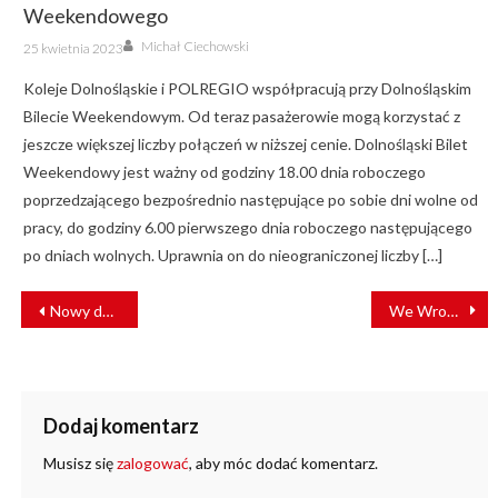
Weekendowego
Author
Posted
Michał Ciechowski
25 kwietnia 2023
on
Koleje Dolnośląskie i POLREGIO współpracują przy Dolnośląskim
Bilecie Weekendowym. Od teraz pasażerowie mogą korzystać z
jeszcze większej liczby połączeń w niższej cenie. Dolnośląski Bilet
Weekendowy jest ważny od godziny 18.00 dnia roboczego
poprzedzającego bezpośrednio następujące po sobie dni wolne od
pracy, do godziny 6.00 pierwszego dnia roboczego następującego
po dniach wolnych. Uprawnia on do nieograniczonej liczby […]
NAWIGACJA
Nowy dworzec kolejowy PKP Oświęcim otwarty! [ZDJĘCIA]
We Wrocławiu powstanie zielone torowisko
WPISU
Dodaj komentarz
Musisz się
zalogować
, aby móc dodać komentarz.