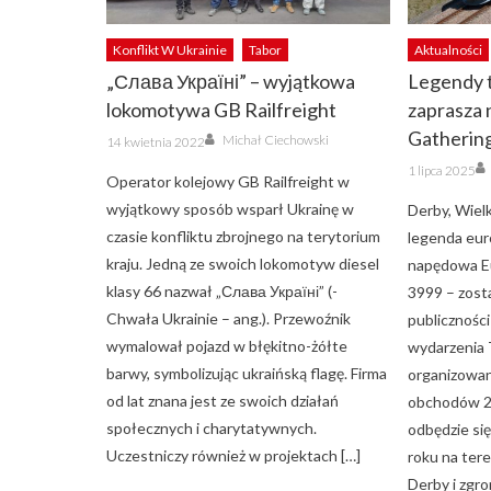
Konflikt W Ukrainie
Tabor
Aktualności
„Слава Україні” – wyjątkowa
Legendy 
lokomotywa GB Railfreight
zaprasza 
Author
Gatherin
Posted
Michał Ciechowski
14 kwietnia 2022
on
Posted
1 lipca 2025
on
Operator kolejowy GB Railfreight w
wyjątkowy sposób wsparł Ukrainę w
Derby, Wiel
czasie konfliktu zbrojnego na terytorium
legenda eur
kraju. Jedną ze swoich lokomotyw diesel
napędowa Eu
klasy 66 nazwał „Слава Україні” (-
3999 – zost
Chwała Ukrainie – ang.). Przewoźnik
publicznośc
wymalował pojazd w błękitno-żółte
wydarzenia
barwy, symbolizując ukraińską flagę. Firma
organizowan
od lat znana jest ze swoich działań
obchodów 20
społecznych i charytatywnych.
odbędzie si
Uczestniczy również w projektach […]
roku na ter
Derby i zgr