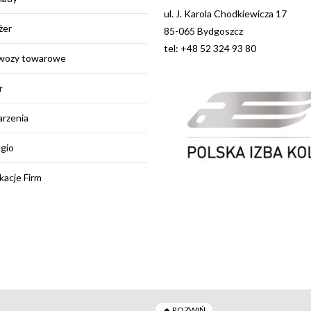
ul. J. Karola Chodkiewicza 17
żer
85-065 Bydgoszcz
tel: +48 52 324 93 80
wozy towarowe
r
rzenia
egio
kacje Firm
ROZWIŃ