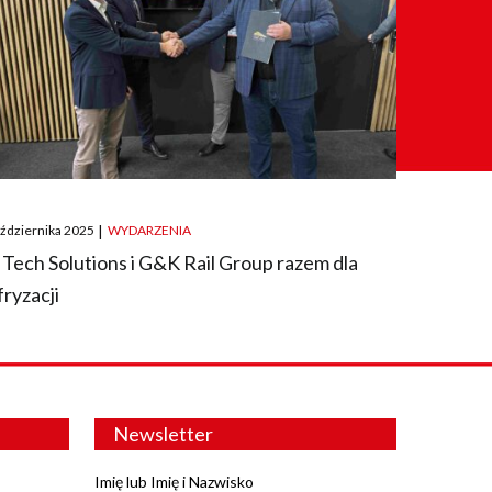
ted
aździernika 2025
|
WYDARZENIA
 Tech Solutions i G&K Rail Group razem dla
fryzacji
Newsletter
Imię lub Imię i Nazwisko