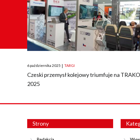
Posted
6 października 2025
|
TARGI
on
Czeski przemysł kolejowy triumfuje na TRAK
2025
Strony
Kateg
Redakcja
Wyw