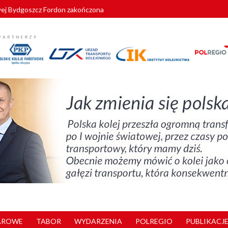
wej Bydgoszcz Fordon zakończona
zystkie Vectrony na 230 km/h
pociągi od PESA. Sześć nowoczesnych ELF-ów wyjedzie na tory w 202
c dla GySEV gotowe
zielą się doświadczeniami z ukraińskim partnerem kolejowym
AROWE
TABOR
WYDARZENIA
POLREGIO
PUBLIKACJE