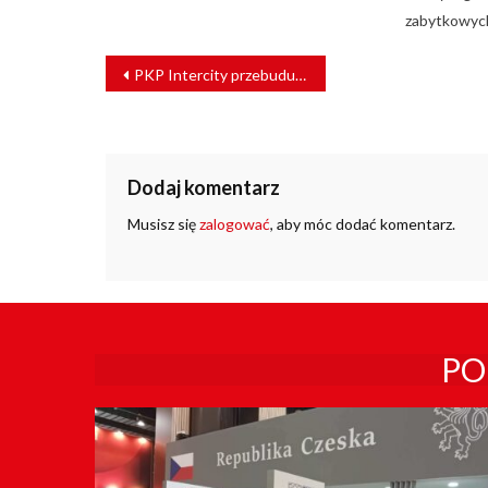
zabytkowych
NAWIGACJA
PKP Intercity przebuduje bocznicę kolejową Kraków Główny
WPISU
Dodaj komentarz
Musisz się
zalogować
, aby móc dodać komentarz.
PO