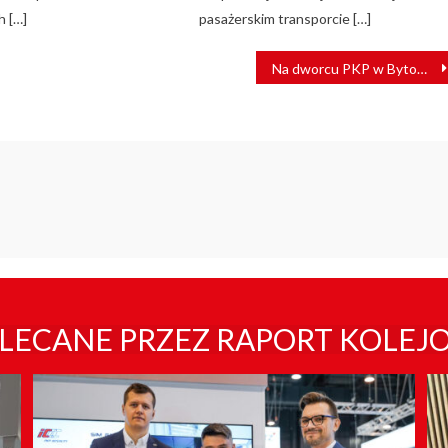
 […]
pasażerskim transporcie […]
Na dworcu PKP w Bytomiu mężczyzna wpadł pod pociąg
LECANE PRZEZ RAPORT KOLEJ