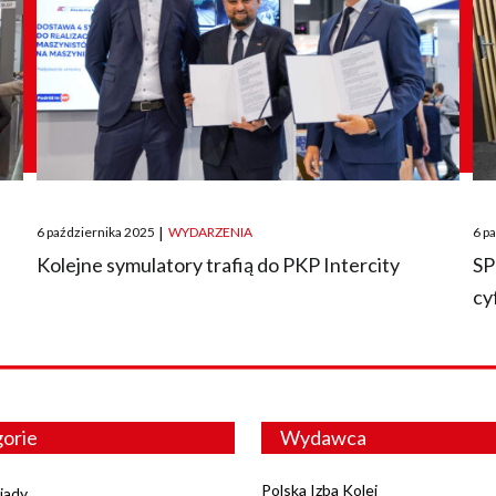
Posted
Pos
6 października 2025
|
WYDARZENIA
6 p
on
on
O
Kolejne symulatory trafią do PKP Intercity
SP
cy
orie
Wydawca
Polska Izba Kolei
iady