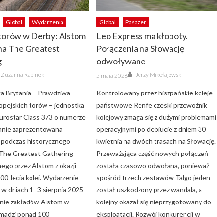
Global
Wydarzenia
Global
Pasażer
torów w Derby: Alstom
Leo Express ma kłopoty.
na The Greatest
Połączenia na Słowację
g
odwoływane
Author
Author
Posted
Zuzanna Rabinek
Jerzy Mikołajewski
5 maja 2026
on
ka Brytania – Prawdziwa
Kontrolowany przez hiszpańskie koleje
opejskich torów – jednostka
państwowe Renfe czeski przewoźnik
rostar Class 373 o numerze
kolejowy zmaga się z dużymi problemami
anie zaprezentowana
operacyjnymi po debiucie z dniem 30
i podczas historycznego
kwietnia na dwóch trasach na Słowację.
 The Greatest Gathering
Przeważająca część nowych połączeń
ego przez Alstom z okazji
została czasowo odwołana, ponieważ
0-lecia kolei. Wydarzenie
spośród trzech zestawów Talgo jeden
ę w dniach 1–3 sierpnia 2025
został uszkodzony przez wandala, a
enie zakładów Alstom w
kolejny okazał się nieprzygotowany do
omadzi ponad 100
eksploatacji. Rozwój konkurencji w