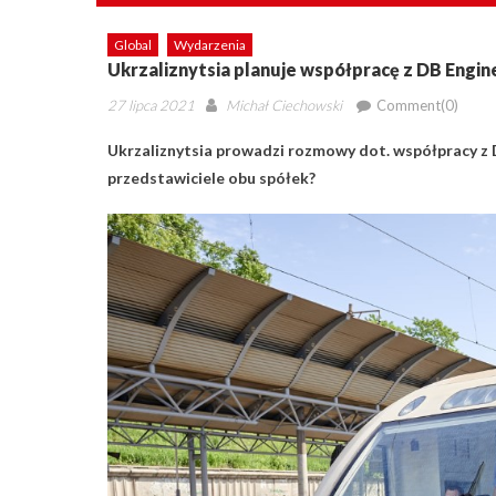
Global
Wydarzenia
Ukrzaliznytsia planuje współpracę z DB Engin
Posted
Author
27 lipca 2021
Michał Ciechowski
Comment(0)
on
Ukrzaliznytsia prowadzi rozmowy dot. współpracy z
przedstawiciele obu spółek?