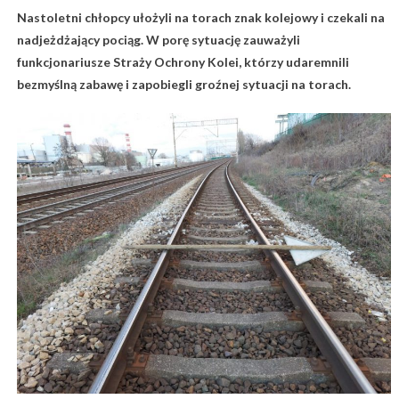
Nastoletni chłopcy ułożyli na torach znak kolejowy i czekali na
nadjeżdżający pociąg. W porę sytuację zauważyli
funkcjonariusze Straży Ochrony Kolei, którzy udaremnili
bezmyślną zabawę i zapobiegli groźnej sytuacji na torach.