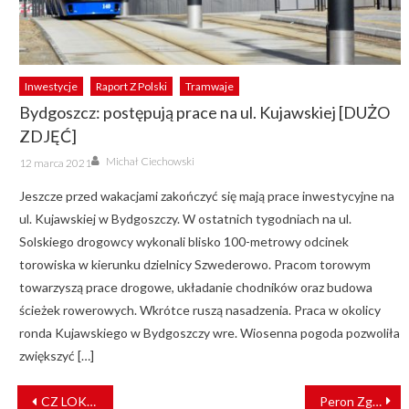
Inwestycje
Raport Z Polski
Tramwaje
Bydgoszcz: postępują prace na ul. Kujawskiej [DUŻO
ZDJĘĆ]
Author
Posted
Michał Ciechowski
12 marca 2021
on
Jeszcze przed wakacjami zakończyć się mają prace inwestycyjne na
ul. Kujawskiej w Bydgoszczy. W ostatnich tygodniach na ul.
Solskiego drogowcy wykonali blisko 100-metrowy odcinek
torowiska w kierunku dzielnicy Szwederowo. Pracom torowym
towarzyszą prace drogowe, układanie chodników oraz budowa
ścieżek rowerowych. Wkrótce ruszą nasadzenia. Praca w okolicy
ronda Kujawskiego w Bydgoszczy wre. Wiosenna pogoda pozwoliła
zwiększyć […]
NAWIGACJA
CZ LOKO dostarczy lokomotywy hybrydowe do Włoch
Peron Zgierz Północ zyska nowy peron, na trasie Łódź – Kutno powstanie mijanka