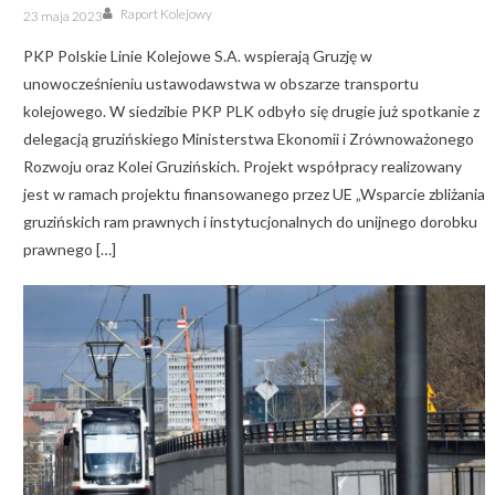
Author
Posted
Raport Kolejowy
23 maja 2023
on
PKP Polskie Linie Kolejowe S.A. wspierają Gruzję w
unowocześnieniu ustawodawstwa w obszarze transportu
kolejowego. W siedzibie PKP PLK odbyło się drugie już spotkanie z
delegacją gruzińskiego Ministerstwa Ekonomii i Zrównoważonego
Rozwoju oraz Kolei Gruzińskich. Projekt współpracy realizowany
jest w ramach projektu finansowanego przez UE „Wsparcie zbliżania
gruzińskich ram prawnych i instytucjonalnych do unijnego dorobku
prawnego […]