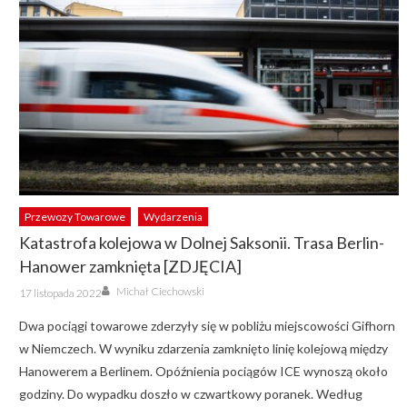
Przewozy Towarowe
Wydarzenia
Katastrofa kolejowa w Dolnej Saksonii. Trasa Berlin-
Hanower zamknięta [ZDJĘCIA]
Author
Posted
Michał Ciechowski
17 listopada 2022
on
Dwa pociągi towarowe zderzyły się w pobliżu miejscowości Gifhorn
w Niemczech. W wyniku zdarzenia zamknięto linię kolejową między
Hanowerem a Berlinem. Opóźnienia pociągów ICE wynoszą około
godziny. Do wypadku doszło w czwartkowy poranek. Według