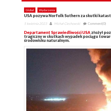
Global
Wydarzenia
USA pozywa Norfolk Suthern za skutki katast
Posted
Author
5 kwietnia 2023
Michał Ciechowski
Comment(0)
on
Departament Sprawiedliwości USA
złożył poz
tragiczny w skutkach wypadek pociągu towar
środowisku naturalnym.