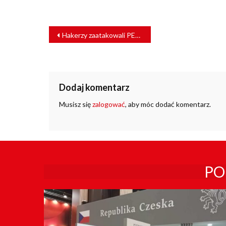
NAWIGACJA
Hakerzy zaatakowali PESA Bydgoszcz
WPISU
Dodaj komentarz
Musisz się
zalogować
, aby móc dodać komentarz.
PO