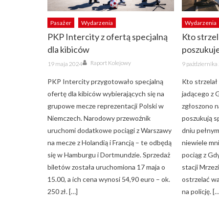
Pasażer
Wydarzenia
Wydarzenia
PKP Intercity z ofertą specjalną
Kto strzel
dla kibiców
poszukuj
Author
Posted
Posted
Raport Kolejowy
19 maja 2024
9 październik
on
on
PKP Intercity przygotowało specjalną
Kto strzelał
ofertę dla kibiców wybierających się na
jadącego z 
grupowe mecze reprezentacji Polski w
zgłoszono n
Niemczech. Narodowy przewoźnik
poszukują s
uruchomi dodatkowe pociągi z Warszawy
dniu pełnym
na mecze z Holandią i Francją – te odbędą
niewiele mni
się w Hamburgu i Dortmundzie. Sprzedaż
pociąg z Gdy
biletów została uruchomiona 17 maja o
stacji Mrzez
15.00, a ich cena wynosi 54,90 euro – ok.
ostrzelać wa
250 zł. […]
na policję. […