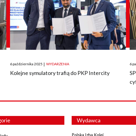
Posted
Pos
6 października 2025
|
WYDARZENIA
6 p
on
on
O
Kolejne symulatory trafią do PKP Intercity
SP
cy
orie
Wydawca
Polska Izba Kolei
iady