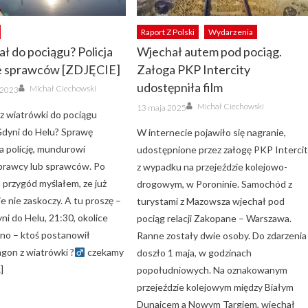
Raport Z Polski
Wydarzenia
ał do pociągu? Policja
Wjechał autem pod pociąg.
e sprawców [ZDJĘCIE]
Załoga PKP Intercity
Author
udostępniła film
Michał Ciechowski
a 2023
Author
Posted
Michał Ciechowski
13 maja 2025
on
 z wiatrówki do pociągu
Gdyni do Helu? Sprawę
W internecie pojawiło się nagranie,
a policję, mundurowi
udostępnione przez załogę PKP Intercit
prawcy lub sprawców. Po
z wypadku na przejeździe kolejowo-
 przygód myślałem, ze już
drogowym, w Poroninie. Samochód z
e nie zaskoczy. A tu proszę –
turystami z Mazowsza wjechał pod
ni do Helu, 21:30, okolice
pociąg relacji Zakopane – Warszawa.
ino – ktoś postanowił
Ranne zostały dwie osoby. Do zdarzenia
gon z wiatrówki ?‍
czekamy
doszło 1 maja, w godzinach
]
popołudniowych. Na oznakowanym
przejeździe kolejowym między Białym
Dunajcem a Nowym Targiem, wjechał