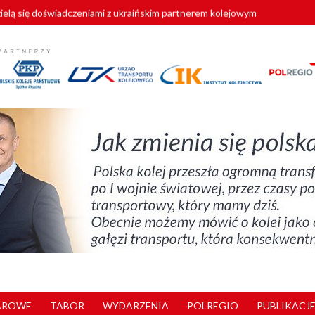
zielą się doświadczeniami z ukraińskim partnerem kolejowym
wej Bydgoszcz Fordon zakończona
zystkie Vectrony na 230 km/h
pociągi od PESA. Sześć nowoczesnych ELF-ów wyjedzie na tory w 202
y. 180 nowych pracowników drużyn pociągowych od początku roku
AROWE
TABOR
WYDARZENIA
POLREGIO
PUBLIKACJE