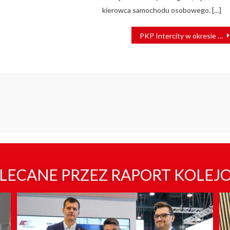
kierowca samochodu osobowego. […]
PKP Intercity w okresie świątecznym wydłuża trasy 7 pociągów
LECANE PRZEZ RAPORT KOLEJ