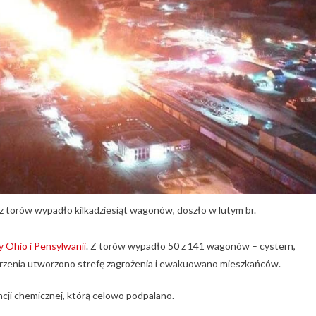
 z torów wypadło kilkadziesiąt wagonów, doszło w lutym br.
y Ohio i Pensylwanii
. Z torów wypadło 50 z 141 wagonów – cystern,
darzenia utworzono strefę zagrożenia i ewakuowano mieszkańców.
cji chemicznej, którą celowo podpalano.