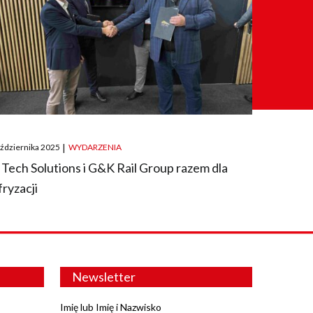
ted
aździernika 2025
|
WYDARZENIA
 Tech Solutions i G&K Rail Group razem dla
fryzacji
Newsletter
Imię lub Imię i Nazwisko