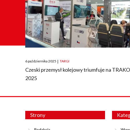
Posted
6 października 2025
|
TARGI
on
Czeski przemysł kolejowy triumfuje na TRAK
2025
Strony
Kateg
Redakcja
Wyw