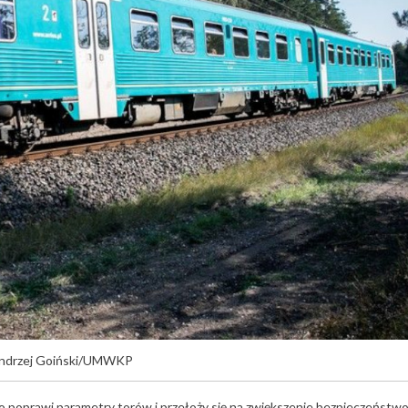
Andrzej Goiński/UMWKP
 poprawi parametry torów i przełoży się na zwiększenie bezpieczeństw