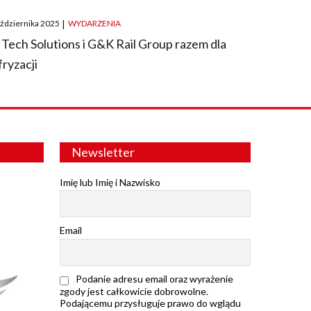
ted
aździernika 2025
|
WYDARZENIA
 Tech Solutions i G&K Rail Group razem dla
fryzacji
Newsletter
Imię lub Imię i Nazwisko
Email
Podanie adresu email oraz wyrażenie
zgody jest całkowicie dobrowolne.
Podającemu przysługuje prawo do wglądu