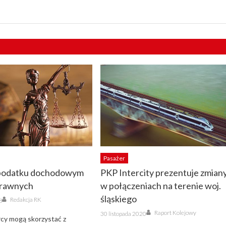
Pasażer
 podatku dochodowym
PKP Intercity prezentuje zmian
prawnych
w połączeniach na terenie woj.
Author
śląskiego
Redakcja RK
8
Author
Posted
Raport Kolejowy
30 listopada 2020
on
rcy mogą skorzystać z