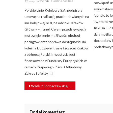
Zuzanna Rabinek
12 sierpnia 2025
rozwiązań 
on
zminimalizow
Polskie Linie Kolejowe S.A. podpisały
jednak, że je
umowę na realizację prac budowlanych na
kwota ta zo
linii kolejowej nr 8, na odcinku Kraków
fiskusa. Od 
Główny – Tunel. Celem przedsięwzięcia
dają możliwo
jest zwiększenie możliwości obsługi
dochodu w k
pociągów oraz poprawa dostępności do
podatkowyc
kolei na kluczowej trasie łączącej Kraków
z północą Polski. Inwestycja jest
finansowana z Funduszy Europejskich w
ramach Krajowego Planu Odbudowy.
Zakres i efekty […]
NAWIGACJA
Wzdłuż Sochaczewskiej Kolei Wąskotorowej powstanie ścieżka rowerowa
WPISU
Dodaj komentarz