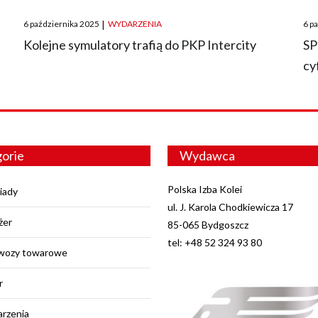
Posted
Pos
6 października 2025
|
WYDARZENIA
6 p
on
on
O
Kolejne symulatory trafią do PKP Intercity
SP
cy
orie
Wydawca
Polska Izba Kolei
iady
ul. J. Karola Chodkiewicza 17
żer
85-065 Bydgoszcz
tel: +48 52 324 93 80
wozy towarowe
r
rzenia