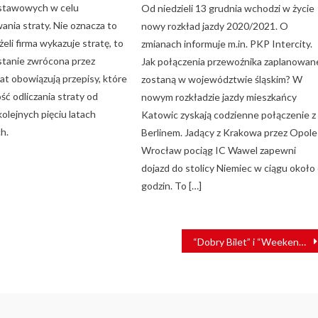
ustawowych w celu
Od niedzieli 13 grudnia wchodzi w życie
ania straty. Nie oznacza to
nowy rozkład jazdy 2020/2021. O
żeli firma wykazuje stratę, to
zmianach informuje m.in. PKP Intercity.
stanie zwrócona przez
Jak połączenia przewoźnika zaplanowan
lat obowiązują przepisy, które
zostaną w województwie śląskim? W
ść odliczania straty od
nowym rozkładzie jazdy mieszkańcy
olejnych pięciu latach
Katowic zyskają codzienne połączenie z
h.
Berlinem. Jadący z Krakowa przez Opole 
Wrocław pociąg IC Wawel zapewni
dojazd do stolicy Niemiec w ciągu około
godzin. To […]
“Dobry Bilet” i “Weekend z KD” – Koleje Dolnośląskie prezentują wiosenną ofertę