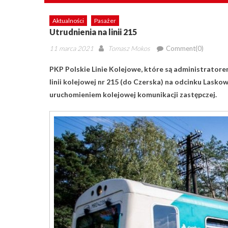
Aktualności
Pasażer
Utrudnienia na linii 215
Posted
Author
11 marca 2021
Tomasz Mokos
Comment(0)
on
PKP Polskie Linie Kolejowe, które są administratore
linii kolejowej nr 215 (do Czerska) na odcinku Laskow
uruchomieniem kolejowej komunikacji zastępczej.