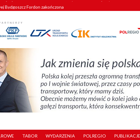
wej Bydgoszcz Fordon zakończona
zystkie Vectrony na 230 km/h
pociągi od PESA. Sześć nowoczesnych ELF-ów wyjedzie na tory w 202
c dla GySEV gotowe
zielą się doświadczeniami z ukraińskim partnerem kolejowym
AROWE
TABOR
WYDARZENIA
POLREGIO
PUBLIKACJE