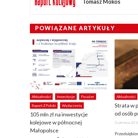
Tomasz Mokos
POWIĄZANE ARTYKUŁY
Aktualności
Inwestycje
Pasażer
Aktualności
Strata w
Raport Z Polski
Wydarzenia
od osób 
105 mln zł na inwestycje
Posted
kolejowe w północnej
3 czerwca 201
on
Małopolsce
Przedsiębio
Author
Posted