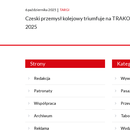
Posted
6 października 2025
|
TARGI
on
Czeski przemysł kolejowy triumfuje na TRAK
2025
Strony
Kateg
Redakcja
Wyw
Patronaty
Pasa
Współpraca
Prze
Archiwum
Tabo
Reklama
Wyda