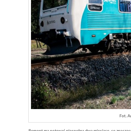
Fot. 
Remont ma potrwać niespełna dwa miesiące, co znacząco