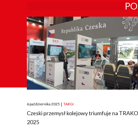
PO
Posted
6 października 2025
|
TARGI
on
Czeski przemysł kolejowy triumfuje na TRAK
2025