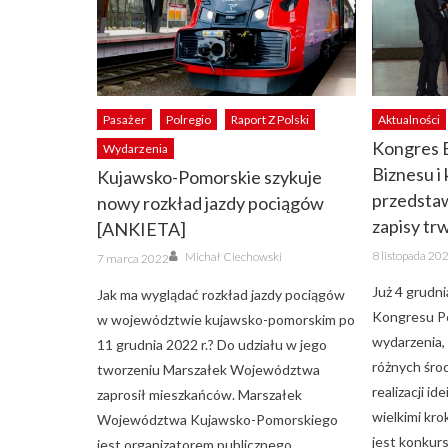
Pasażer
Polregio
Raport Z Polski
Aktualności
Kongres 
Wydarzenia
Biznesu i
Kujawsko-Pomorskie szykuje
przedstaw
nowy rozkład jazdy pociągów
zapisy tr
[ANKIETA]
Posted
Author
Posted
8 listopada 20
Michał Ciechowski
7 marca 2022
on
on
Już 4 grudni
Jak ma wyglądać rozkład jazdy pociągów
Kongresu Po
w województwie kujawsko-pomorskim po
wydarzenia, 
11 grudnia 2022 r.? Do udziału w jego
różnych śro
tworzeniu Marszałek Województwa
realizacji id
zaprosił mieszkańców. Marszałek
wielkimi kr
Województwa Kujawsko-Pomorskiego
jest konku
jest organizatorem publicznego