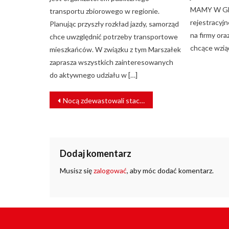
MAMY W GE
transportu zbiorowego w regionie.
rejestracyjn
Planując przyszły rozkład jazdy, samorząd
na firmy or
chce uwzględnić potrzeby transportowe
chcące wzią
mieszkańców. W związku z tym Marszałek
zaprasza wszystkich zainteresowanych
do aktywnego udziału w […]
NAWIGACJA
Nocą zdewastowali stację metra. Sprawców uchwyciły kamery [VIDEO]
WPISU
Dodaj komentarz
Musisz się
zalogować
, aby móc dodać komentarz.