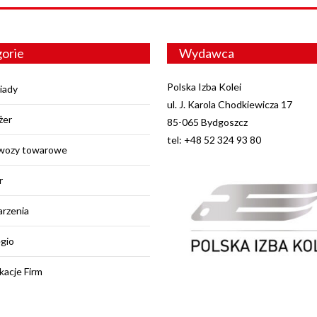
orie
Wydawca
Polska Izba Kolei
iady
ul. J. Karola Chodkiewicza 17
żer
85-065 Bydgoszcz
tel: +48 52 324 93 80
wozy towarowe
r
rzenia
egio
kacje Firm