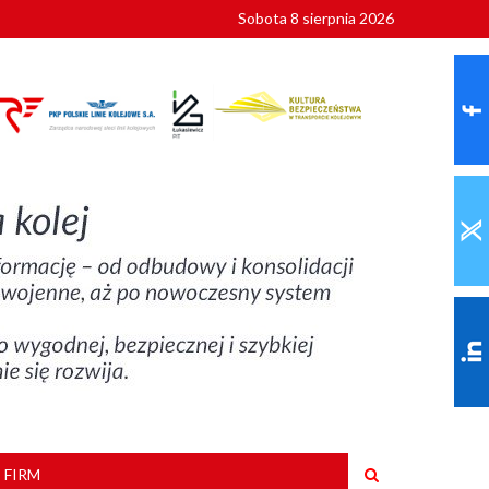
Sobota 8 sierpnia 2026
ionalnych
szkoły
 FIRM