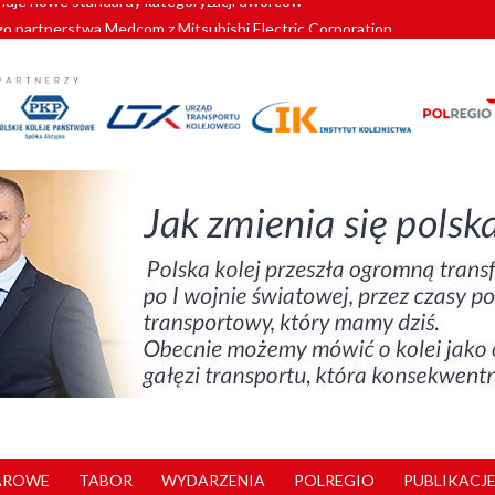
o partnerstwa Medcom z Mitsubishi Electric Corporation
tnerem „Lata na Dolnym Śląsku”. We Wrocławiu rusza weekend pełen reg
pomorskie znów szuka dostawcy nowych EZT
ach kolejowych w północnej Wielkopolsce. Łatwiejsze dojazdy do pracy i 
nuje nowe standardy kategoryzacji dworców
AROWE
TABOR
WYDARZENIA
POLREGIO
PUBLIKACJE