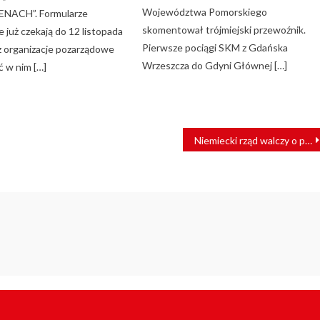
Województwa Pomorskiego
NACH”. Formularze
skomentował trójmiejski przewoźnik.
e już czekają do 12 listopada
Pierwsze pociągi SKM z Gdańska
az organizacje pozarządowe
Wrzeszcza do Gdyni Głównej […]
ć w nim […]
Niemiecki rząd walczy o pasażerów. Ruszyła kampania społeczna #BesserWeiter