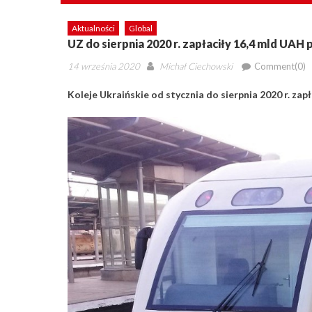
Aktualności
Global
UZ do sierpnia 2020 r. zapłaciły 16,4 mld UAH
Posted
Author
14 września 2020
Michał Ciechowski
Comment(0)
on
Koleje Ukraińskie od stycznia do sierpnia 2020 r. zap