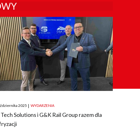
OWY
ted
aździernika 2025
|
WYDARZENIA
 Tech Solutions i G&K Rail Group razem dla
fryzacji