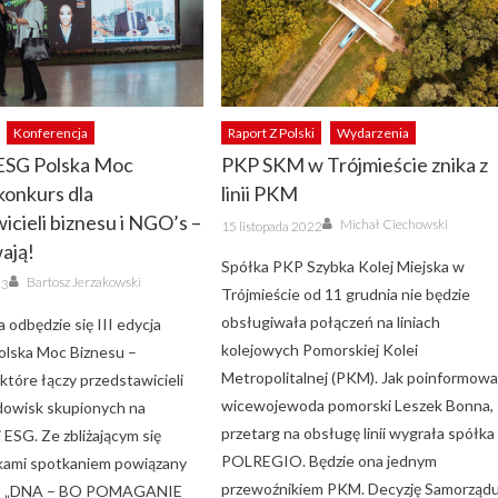
Konferencja
Raport Z Polski
Wydarzenia
ESG Polska Moc
PKP SKM w Trójmieście znika z
 konkurs dla
linii PKM
icieli biznesu i NGO’s –
Author
Posted
Michał Ciechowski
15 listopada 2022
on
wają!
Spółka PKP Szybka Kolej Miejska w
Author
Bartosz Jerzakowski
23
Trójmieście od 11 grudnia nie będzie
obsługiwała połączeń na liniach
a odbędzie się III edycja
kolejowych Pomorskiej Kolei
lska Moc Biznesu –
Metropolitalnej (PKM). Jak poinformowa
które łączy przedstawicieli
wicewojewoda pomorski Leszek Bonna,
dowisk skupionych na
przetarg na obsługę linii wygrała spółka
ei ESG. Ze zbliżającym się
POLREGIO. Będzie ona jednym
okami spotkaniem powiązany
przewoźnikiem PKM. Decyzję Samorząd
rs „DNA – BO POMAGANIE