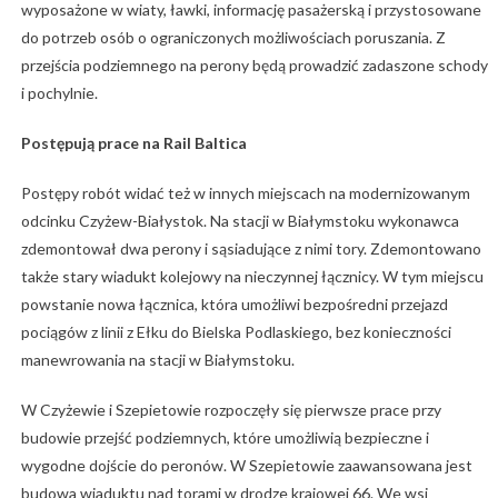
wyposażone w wiaty, ławki, informację pasażerską i przystosowane
do potrzeb osób o ograniczonych możliwościach poruszania. Z
przejścia podziemnego na perony będą prowadzić zadaszone schody
i pochylnie.
Postępują prace na Rail Baltica
Postępy robót widać też w innych miejscach na modernizowanym
odcinku Czyżew-Białystok. Na stacji w Białymstoku wykonawca
zdemontował dwa perony i sąsiadujące z nimi tory. Zdemontowano
także stary wiadukt kolejowy na nieczynnej łącznicy. W tym miejscu
powstanie nowa łącznica, która umożliwi bezpośredni przejazd
pociągów z linii z Ełku do Bielska Podlaskiego, bez konieczności
manewrowania na stacji w Białymstoku.
W Czyżewie i Szepietowie rozpoczęły się pierwsze prace przy
budowie przejść podziemnych, które umożliwią bezpieczne i
wygodne dojście do peronów. W Szepietowie zaawansowana jest
budowa wiaduktu nad torami w drodze krajowej 66. We wsi