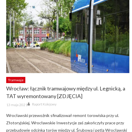
Tramwaje
Wrocław: łącznik tramwajowy między ul. Legnicką, a
TAT wyremontowany [ZDJĘCIA]
Author
Posted
Raport Kolejowy
13 maja 2021
on
Wrocławski przewoźnik sfinalizował remont torowiska przy ul.
Złotoryjskiej. Wrocławskie Inwestycje zaś zakończyły prace przy
przebudowie odcinka torów między ul. Śrubową i pętlą Wrocławski