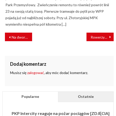
Park Przemysłowy. Zwieńczenie remontu to również powrót linii
23 na swoją stałą trasę. Pierwsze tramwaje do pętli przy WPP
pojadą już od najbliższej soboty. Przy ul. Złotoryjskiej MPK
wymieniło niespełna pół kilometra […]
NAWIGACJA
Na dworcu PKP w Bytomiu mężczyzna wpadł pod pociąg
Rowerzysta ukradł z terenu dworca ok. 166 mkw granitowej kostki
WPISU
Dodaj komentarz
Musisz się
zalogować
, aby móc dodać komentarz.
Popularne
Ostatnie
PKP Intercity reaguje na pożar pociągów [ZDJĘCIA]