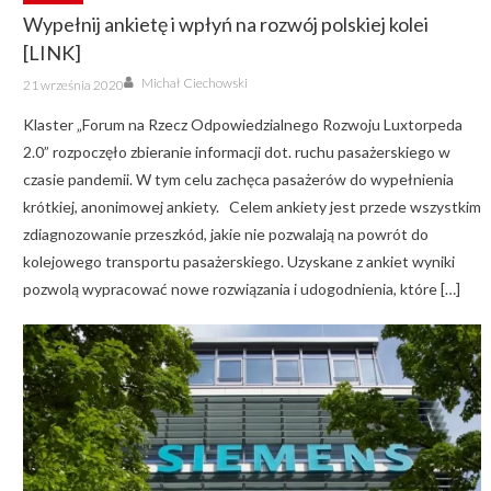
Wypełnij ankietę i wpłyń na rozwój polskiej kolei
[LINK]
Author
Posted
Michał Ciechowski
21 września 2020
on
Klaster „Forum na Rzecz Odpowiedzialnego Rozwoju Luxtorpeda
2.0” rozpoczęło zbieranie informacji dot. ruchu pasażerskiego w
czasie pandemii. W tym celu zachęca pasażerów do wypełnienia
krótkiej, anonimowej ankiety. Celem ankiety jest przede wszystkim
zdiagnozowanie przeszkód, jakie nie pozwalają na powrót do
kolejowego transportu pasażerskiego. Uzyskane z ankiet wyniki
pozwolą wypracować nowe rozwiązania i udogodnienia, które […]