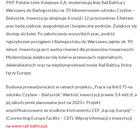
PKP Polskie Linie Kolejowe S.A. modernizują linię Rail Baltica z
Warszawy do Białegostoku na 70-kilometrowym odcinku Czyżew –
Białystok. Inwestycja obejmuje 6 stacji i 12 przystanków. Efektem
prac będą szybsze, wygodniejsze i bezpieczne podróże. Zwiększy się
dostęp do kolei. Po zakończeniu wszystkich prac, podróż
najszybszym pociągiem z Białegostoku do Warszawy zajmie ok. 90
minut. Inwestycja jest ważna również dla przewozów towarowych.
Modernizacja zwiększa rolę kolei w przewozach regionalnych,
dalekobieżnych oraz na międzynarodowej trasie Rail Baltica, która
łączy Europę.
Budowa prowadzona jest w ramach projektu „Prace na linii E75 na
odcinku Czyżew – Białystok”. Wartość inwestycji prawie 3,4 mld zł, a
jej zakończenie planowane jest na 2023 r. Projekt
współfinansowany ze środków instrumentu CEF „Łącząc Europę” –
(Connecting Europe Facility – CEF). Więcej informacji o inwestycji
na
www.rail-baltica.pl
.