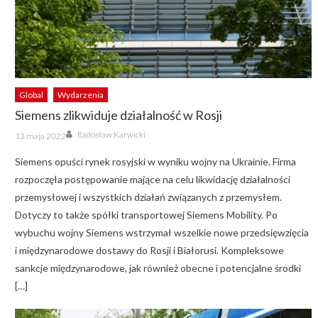
Global
Wydarzenia
Siemens zlikwiduje działalność w Rosji
Author
Posted
Radosław Karwicki
13 maja 2022
on
Siemens opuści rynek rosyjski w wyniku wojny na Ukrainie. Firma
rozpoczęła postępowanie mające na celu likwidację działalności
przemysłowej i wszystkich działań związanych z przemysłem.
Dotyczy to także spółki transportowej Siemens Mobility. Po
wybuchu wojny Siemens wstrzymał wszelkie nowe przedsięwzięcia
i międzynarodowe dostawy do Rosji i Białorusi. Kompleksowe
sankcje międzynarodowe, jak również obecne i potencjalne środki
[…]