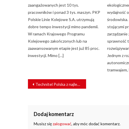
zaangażowanych jest 10 tys.
ekologiczn
pracowników i ponad 3 tys. maszyn. PKP
wydajność o
Polskie Linie Kolejowe S.A. utrzymują
środowiska.
dobre tempo inwestycji mimo pandemii.
stojącymi p
W ramach Krajowego Programu
zarządzanie 
Kolejowego zakończonych lub na
sprawność t
zaawansowanym etapie jest już 85 proc.
rozwiązywa
inwestycji. Mimo […]
Jednym z ro
autonomicz
tramwajem, 
NAWIGACJA
Technitel Polska z najlepszą ofertą na usługę utrzymaniowo-serwisową sieci GSM-R
WPISU
Dodaj komentarz
Musisz się
zalogować
, aby móc dodać komentarz.