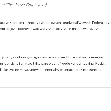
ebe Elbe-Weser GmbH (evb).
acji w zakresie technologii wodorowych i ogniw paliwowych Federalneg
GmbH będzie koordynować wytyczne dotyczące finansowania, a za
e napędzany wodorowym ogniwem paliwowym, które wytwarza energię
g jest cichy i emituje tylko parę wodną i wodę kondensacyjną. Pociąg
ii, elastyczne magazynowanie energii w bateriach oraz inteligentne