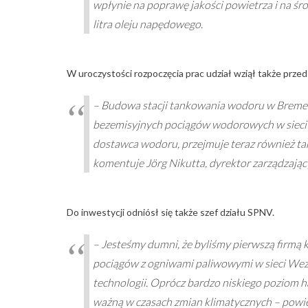
wpłynie na poprawę jakości powietrza i na ś
litra oleju napędowego.
W uroczystości rozpoczęcia prac udział wziął także przed
– Budowa stacji tankowania wodoru w Bremer
bezemisyjnych pociągów wodorowych w sieci 
dostawca wodoru, przejmuje teraz również ta
komentuje Jörg Nikutta, dyrektor zarządzający
Do inwestycji odniósł się także szef działu SPNV.
– Jesteśmy dumni, że byliśmy pierwszą firmą k
pociągów z ogniwami paliwowymi w sieci Weze
technologii. Oprócz bardzo niskiego poziom 
ważną w czasach zmian klimatycznych – powie