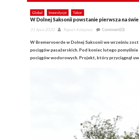
Global
Inwestycje
Tabor
W Dolnej Saksonii powstanie pierwsza na świ
Posted
Author
31 lipca 2020
Raport Kolejowy
Comment(0)
on
W Bremervoerde w Dolnej Saksonii we wrześniu zost
pociągów pasażerskich. Pod koniec lutego pomyślnie
pociągów wodorowych. Projekt, który przyciągnął uwa