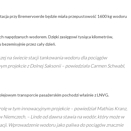
Stacja przy Bremervoerde będzie miała przepustowość 1600 kg wodoru
ch napędzanych wodorem. Dzięki zasięgowi tysiąca kilometrów,
bezemisyjnie przez cały dzień.
zej na świecie stacji tankowania wodoru dla pociągów
m projekcie z Dolnej Saksonii – powiedziała Carmen Schwabl,
kolejowym transporcie pasażerskim pochodzi właśnie z LNVG.
rolę w tym innowacyjnym projekcie – powiedział Mathias Kranz,
 w Niemczech. – Linde od dawna stawia na wodór, który może w
zacji. Wprowadzenie wodoru jako paliwa do pociągów znacznie