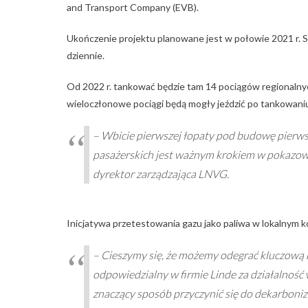
and Transport Company (EVB).
Ukończenie projektu planowane jest w połowie 2021 r. 
dziennie.
Od 2022 r. tankować będzie tam 14 pociągów regionalny
wieloczłonowe pociągi będą mogły jeździć po tankowaniu 
– Wbicie pierwszej łopaty pod budowę pierws
pasażerskich jest ważnym krokiem w pokazowy
dyrektor zarządzająca LNVG.
Inicjatywa przetestowania gazu jako paliwa w lokalnym 
– Cieszymy się, że możemy odegrać kluczową 
odpowiedzialny w firmie Linde za działalność
znaczący sposób przyczynić się do dekarboni