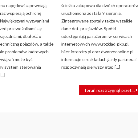
emu napędowi zapewniają
ścieżka zakupowa dla dwóch operatoró
raz wspierają ochronę
uruchomiona została 9 sierpnia.
 Największymi wyzwaniami
Zintegrowane zostały także wszelkie
rzed przewoźnikami są:
dane dot. przejazdów. Spółki
zajezdniami, dbałość o
udostępniają pasażerom w serwisach
echniczną pojazdów, a także
internetowych www.rozklad-pkp.pl,
nie problemów kadrowych.
bilet.intercity.pl oraz dworzeconline.pl
związań może być
informacje o rozkładach jazdy partnera i
ny system sterowania
rozpoczynają pierwszy etap […]
[…]
Toruń rozstrzygnął przetarg na modernizację torowisk