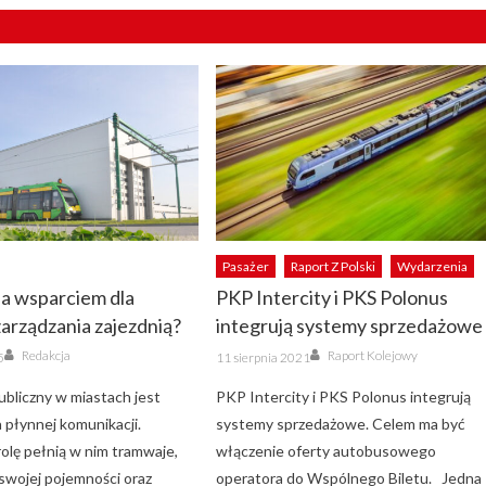
Pasażer
Raport Z Polski
Wydarzenia
a wsparciem dla
PKP Intercity i PKS Polonus
arządzania zajezdnią?
integrują systemy sprzedażowe
Author
Author
Posted
Redakcja
Raport Kolejowy
5
11 sierpnia 2021
on
ubliczny w miastach jest
PKP Intercity i PKS Polonus integrują
 płynnej komunikacji.
systemy sprzedażowe. Celem ma być
rolę pełnią w nim tramwaje,
włączenie oferty autobusowego
 swojej pojemności oraz
operatora do Wspólnego Biletu. Jedna