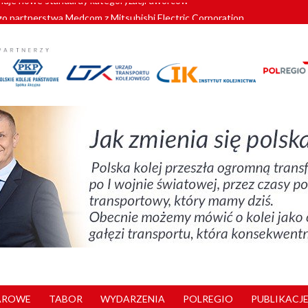
o partnerstwa Medcom z Mitsubishi Electric Corporation
tnerem „Lata na Dolnym Śląsku”. We Wrocławiu rusza weekend pełen reg
pomorskie znów szuka dostawcy nowych EZT
ach kolejowych w północnej Wielkopolsce. Łatwiejsze dojazdy do pracy i 
nuje nowe standardy kategoryzacji dworców
AROWE
TABOR
WYDARZENIA
POLREGIO
PUBLIKACJE