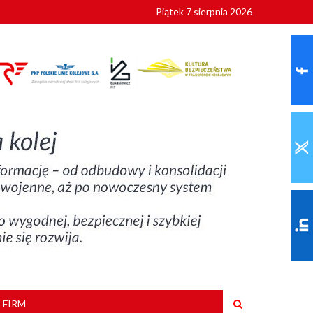
Piątek 7 sierpnia 2026
ionalnych
szkoły
 FIRM