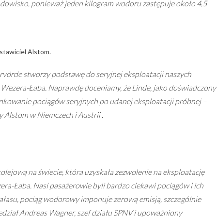
rodowisko, ponieważ jeden kilogram wodoru zastępuje około 4,5
stawiciel Alstom.
vörde stworzy podstawę do seryjnej eksploatacji naszych
Wezera-Łaba. Naprawdę doceniamy, że Linde, jako doświadczony
nkowanie pociągów seryjnych po udanej eksploatacji próbnej –
 Alstom w Niemczech i Austrii .
olejową na świecie, która uzyskała zezwolenie na eksploatację
ra-Łaba. Nasi pasażerowie byli bardzo ciekawi pociągów i ich
hałasu, pociąg wodorowy imponuje zerową emisją, szczególnie
dział Andreas Wagner, szef działu SPNV i upoważniony