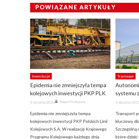
POWIĄZANE ARTYKUŁY
Inwestycje
Tramwaje
Epidemia nie zmniejszyła tempa
Autonomi
kolejowych inwestycji PKP PLK
systemu z
Author
Posted
Posted
Raport Kolejowy
3 sierpnia 2020
1 stycznia 202
on
on
Epidemia nie zmniejszyła tempa
Transport p
kolejowych inwestycji PKP Polskich Linii
kluczowy dla
Kolejowych S.A. W realizację Krajowego
Szczególną 
Programu Kolejowego każdego dnia
które dzięki