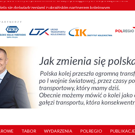
zielą się doświadczeniami z ukraińskim partnerem kolejowym
wej Bydgoszcz Fordon zakończona
zystkie Vectrony na 230 km/h
pociągi od PESA. Sześć nowoczesnych ELF-ów wyjedzie na tory w 202
y. 180 nowych pracowników drużyn pociągowych od początku roku
AROWE
TABOR
WYDARZENIA
POLREGIO
PUBLIKACJE