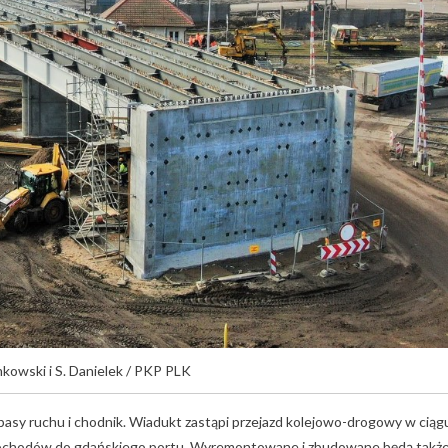
mkowski i S. Danielek / PKP PLK
asy ruchu i chodnik. Wiadukt zastąpi przejazd kolejowo-drogowy w ciąg
samochodów do gdańskiego portu. Wyremontowane i zbudowane będą takż