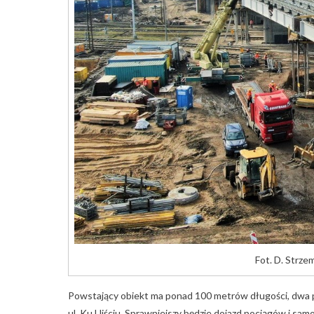
Fot. D. Strze
Powstający obiekt ma ponad 100 metrów długości, dwa p
ul. Ku Ujściu. Sprawniejszy będzie dojazd pociągów i 