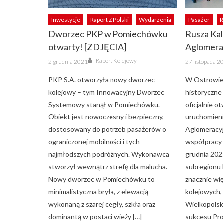
Inwestycje
Raport Z Polski
Wydarzenia
Pasażer
R
Dworzec PKP w Pomiechówku
Rusza Kal
otwarty! [ZDJĘCIA]
Aglomera
Author
Posted
Posted
Raport Kolejowy
2 grudnia 2021
27 listopada 2
on
on
PKP S.A. otworzyła nowy dworzec
W Ostrowie
kolejowy – tym Innowacyjny Dworzec
historyczne
Systemowy stanął w Pomiechówku.
oficjalnie o
Obiekt jest nowoczesny i bezpieczny,
uruchomieni
dostosowany do potrzeb pasażerów o
Aglomeracyjn
ograniczonej mobilności i tych
współpracy 
najmłodszych podróżnych. Wykonawca
grudnia 202
stworzył wewnątrz strefę dla malucha.
subregionu 
Nowy dworzec w Pomiechówku to
znacznie wię
minimalistyczna bryła, z elewacją
kolejowych,
wykonaną z szarej cegły, szkła oraz
Wielkopolsk
dominantą w postaci wieży […]
sukcesu Pr