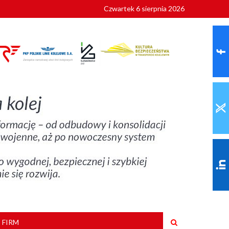
Czwartek 6 sierpnia 2026
9 roku
 FIRM