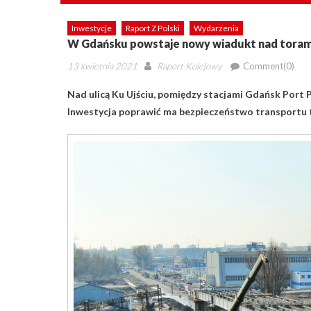
Inwestycje
Raport Z Polski
Wydarzenia
W Gdańsku powstaje nowy wiadukt nad toram
Posted
Author
13 kwietnia 2021
Raport Kolejowy
Comment(0)
on
Nad ulicą Ku Ujściu, pomiędzy stacjami Gdańsk Port
Inwestycja poprawić ma bezpieczeństwo transportu 