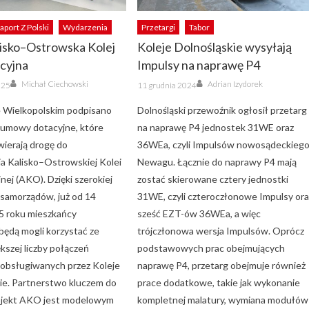
aport Z Polski
Wydarzenia
Przetargi
Tabor
isko–Ostrowska Kolej
Koleje Dolnośląskie wysyłają
cyjna
Impulsy na naprawę P4
Author
Author
Posted
Michał Ciechowski
Adrian Izydorek
025
11 grudnia 2024
on
 Wielkopolskim podpisano
Dolnośląski przewoźnik ogłosił przetarg
 umowy dotacyjne, które
na naprawę P4 jednostek 31WE oraz
twierają drogę do
36WEa, czyli Impulsów nowosądeckieg
a Kalisko–Ostrowskiej Kolei
Newagu. Łącznie do naprawy P4 mają
ej (AKO). Dzięki szerokiej
zostać skierowane cztery jednostki
samorządów, już od 14
31WE, czyli czteroczłonowe Impulsy ora
5 roku mieszkańcy
sześć EZT-ów 36WEa, a więc
będą mogli korzystać ze
trójczłonowa wersja Impulsów. Oprócz
kszej liczby połączeń
podstawowych prac obejmujących
 obsługiwanych przez Koleje
naprawę P4, przetarg obejmuje również
ie. Partnerstwo kluczem do
prace dodatkowe, takie jak wykonanie
ojekt AKO jest modelowym
kompletnej malatury, wymiana modułów