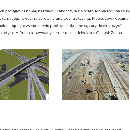
ch pociągów z nowej nastawni. Zakończyła się przebudowa toru na szlak
następne odcinki torów i słupy sieci trakcyjnej. Przebudowa obejmuj
adion Expo, po wzmocnieniu podłoża, układane są tory do ekspozycji
stały tory. Przebudowywany jest ostatni odcinek linii Gdańsk Zaspa
 kolejowego dostępu do portu Gdańsk” będzie przewóz większej ilości