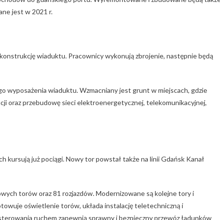
ne jest w 2021 r.
onstrukcję wiaduktu. Pracownicy wykonują zbrojenie, następnie będą
o wyposażenia wiaduktu. Wzmacniany jest grunt w miejscach, gdzie
ji oraz przebudowę sieci elektroenergetycznej, telekomunikacyjnej,
 kursują już pociągi. Nowy tor powstał także na linii Gdańsk Kanał
wych torów oraz 81 rozjazdów. Modernizowane są kolejne tory i
wuje oświetlenie torów, układa instalację teletechniczną i
sterowania ruchem zapewnią sprawny i bezpieczny przewóz ładunków