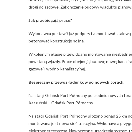
drogi dojazdowe. Zakończenie budowy wiaduktu planowa
Jak przebiegają prace?
Wykonawca postawił już podpory i zamontował stalową k
betonować konstrukcję nośną.
W kolejnym etapie przewidziano montowanie niezbędneg
powstaną wjazdy. Prace obejmują budowę nowej kanalizac
gazowej i wodno-kanalizacyjnej.
Bezpieczny przewóz ładunków po nowych torach.
Na stacji Gdańsk Port Północny po siedmiu nowych torach
Kaszubski – Gdańsk Port Północny.
Na stacji Gdańsk Port Północny ułożono ponad 25 km no
montowana jest nowa sieć trakcyjna. Wykonawca przygoto
elektroenergetyczną. Nowoczesne urządzenia systemu 