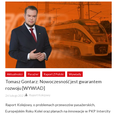
Aktualności
Pasażer
Raport Z Polski
Wywiady
Tomasz Gontarz: Nowoczesność jest gwarantem
rozwoju [WYWIAD]
Author
Posted
Raport Kolejowy
24 lutego 2021
on
Raport Kolejowy, o problemach przewozów pasażerskich,
Europejskim Roku Kolei oraz planach na innowacje w PKP Intercity