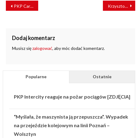
NAWIGACJA
PKP Cargo z nowymi kontraktami na przewóz węgla dla Grupy ENEA
Krzysztof Łęcki [TAURUS OCHRONA]: Potrafimy zaspokoić potrzeby branży
WPISU
Dodaj komentarz
Musisz się
zalogować
, aby móc dodać komentarz.
Popularne
Ostatnie
PKP Intercity reaguje na pożar pociągów [ZDJĘCIA]
“Myślała, że maszynista ją przepuszcza”. Wypadek
na przejeździe kolejowym na linii Poznań –
Wolsztyn