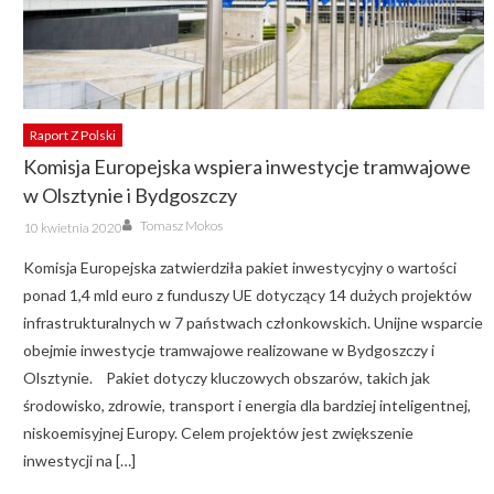
Raport Z Polski
Komisja Europejska wspiera inwestycje tramwajowe
w Olsztynie i Bydgoszczy
Author
Posted
Tomasz Mokos
10 kwietnia 2020
on
Komisja Europejska zatwierdziła pakiet inwestycyjny o wartości
ponad 1,4 mld euro z funduszy UE dotyczący 14 dużych projektów
infrastrukturalnych w 7 państwach członkowskich. Unijne wsparcie
obejmie inwestycje tramwajowe realizowane w Bydgoszczy i
Olsztynie. Pakiet dotyczy kluczowych obszarów, takich jak
środowisko, zdrowie, transport i energia dla bardziej inteligentnej,
niskoemisyjnej Europy. Celem projektów jest zwiększenie
inwestycji na […]