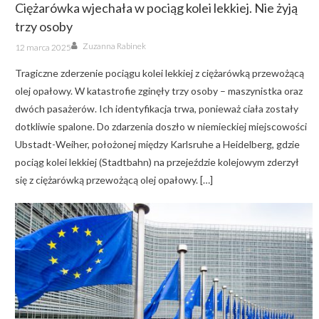
Ciężarówka wjechała w pociąg kolei lekkiej. Nie żyją
trzy osoby
Author
Posted
Zuzanna Rabinek
12 marca 2025
on
Tragiczne zderzenie pociągu kolei lekkiej z ciężarówką przewożącą
olej opałowy. W katastrofie zginęły trzy osoby – maszynistka oraz
dwóch pasażerów. Ich identyfikacja trwa, ponieważ ciała zostały
dotkliwie spalone. Do zdarzenia doszło w niemieckiej miejscowości
Ubstadt-Weiher, położonej między Karlsruhe a Heidelberg, gdzie
pociąg kolei lekkiej (Stadtbahn) na przejeździe kolejowym zderzył
się z ciężarówką przewożącą olej opałowy. […]