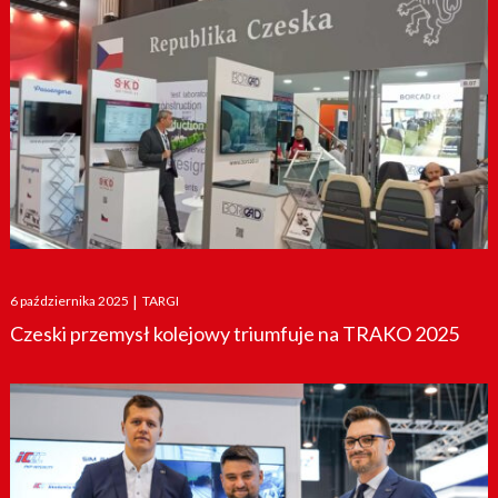
Posted
6 października 2025
|
TARGI
on
Czeski przemysł kolejowy triumfuje na TRAKO 2025