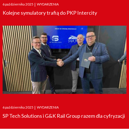
Posted
6 października 2025
|
WYDARZENIA
on
Kolejne symulatory trafią do PKP Intercity
Posted
6 października 2025
|
WYDARZENIA
on
SP Tech Solutions i G&K Rail Group razem dla cyfryzacji