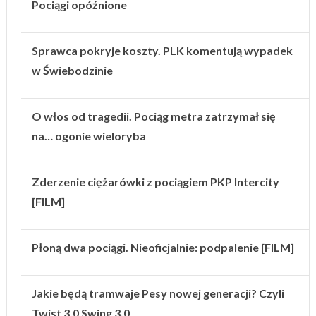
Pociągi opóźnione
Sprawca pokryje koszty. PLK komentują wypadek
w Świebodzinie
O włos od tragedii. Pociąg metra zatrzymał się
na… ogonie wieloryba
Zderzenie ciężarówki z pociągiem PKP Intercity
[FILM]
Płoną dwa pociągi. Nieoficjalnie: podpalenie [FILM]
Jakie będą tramwaje Pesy nowej generacji? Czyli
Twist 3.0 Swing 3.0