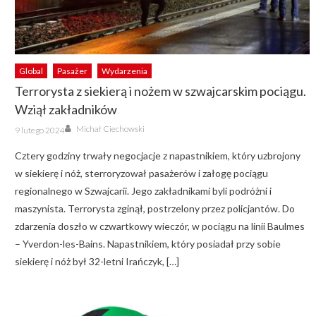
Global
Pasażer
Wydarzenia
Terrorysta z siekierą i nożem w szwajcarskim pociągu.
Wziął zakładników
Author
Posted
Michał Ciechowski
9 lutego 2024
on
Cztery godziny trwały negocjacje z napastnikiem, który uzbrojony
w siekierę i nóż, sterroryzował pasażerów i załogę pociągu
regionalnego w Szwajcarii. Jego zakładnikami byli podróżni i
maszynista. Terrorysta zginął, postrzelony przez policjantów. Do
zdarzenia doszło w czwartkowy wieczór, w pociągu na linii Baulmes
– Yverdon-les-Bains. Napastnikiem, który posiadał przy sobie
siekierę i nóż był 32-letni Irańczyk, […]