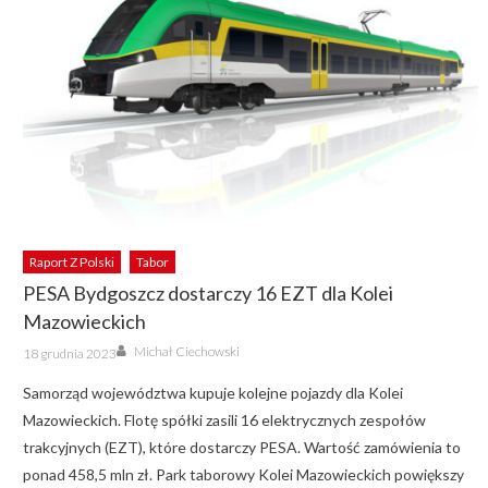
Raport Z Polski
Tabor
PESA Bydgoszcz dostarczy 16 EZT dla Kolei
Mazowieckich
Author
Posted
Michał Ciechowski
18 grudnia 2023
on
Samorząd województwa kupuje kolejne pojazdy dla Kolei
Mazowieckich. Flotę spółki zasili 16 elektrycznych zespołów
trakcyjnych (EZT), które dostarczy PESA. Wartość zamówienia to
ponad 458,5 mln zł. Park taborowy Kolei Mazowieckich powiększy