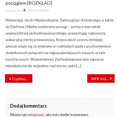
pociągiem [ROZKŁAD]
Author
Posted
Raport Kolejowy
14 lipca 2021
on
Wybierając się do Międzyzdrojów, Świnoujścia i Kołobrzegu, a także
do Darłowa i Mielna wybierzmy pociąg – zachęca marszałek
województwa zachodniopomorskiego, prezentując najnowszą
wakacyjną ofertę przewozową. Rozpoczęcie sezonu letniego
zawsze wiąże się ze zmianami w rozkładach jazdy i uruchomieniem
dodatkowych połączeń na najpopularniejszych trasach, w tym
turystycznych. Województwo Zachodniopomorskie zaprasza
mieszkańców do wyjazdów nad morze, radzi […]
NAWIGACJA
O północy Koleje Dolnośląskie zawieszają obsługę pociągów międzynarodowych
MPK Kraków zamyka punkty obsługi pasażerów. “Prosimy o wyrozumiałość”
WPISU
Dodaj komentarz
Musisz się
zalogować
, aby móc dodać komentarz.